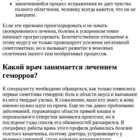
закончившийся процесс испражнения не дает чувства
полного облегчения, человеку всегда кажется, что он не
завершен.
Если эти признаки проигнорировать и не начать
своевременного лечения, болезнь в ускоренном темпе
начинает прогрессировать. Безответственное отношение к
этому недугу не только провоцирует усиление негативной
симптоматики, но и вызывает развитие в венозных
сплетениях малого таза необратимых процессов.
Какой врач занимается лечением
геморроя?
К специалисту необходимо обращаться, как только появились
первые симптомы геморроя: боль в области ануса и выпавшие
из него твердые узелки. К сожалению, мало кто знает, к кому
именно нужно идти на прием. Еще не так давно проблемами
заболеваний, поражающих области прямой кишки и
перианального отверстия занимался проктолог, но в
последние годы список его обязанностей расширился. В
специфику работы врача этого профиля добавились болезни
толстого кишечника, поэтому доктора, устраняющего у
человека геморрой, стали называть колопроктолог.