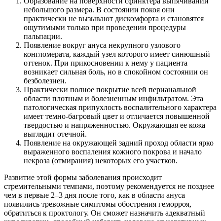
Образование на поверхности сфинктера выпячиваний
небольшого размера. В состоянии покоя они
практически не вызывают дискомфорта и становятся
ощутимыми только при проведении процедуры
пальпации.
Появление вокруг ануса некрупного узлового
конгломерата, каждый узел которого имеет синюшный
оттенок. При прикосновении к нему у пациента
возникает сильная боль, но в спокойном состоянии он
безболезнен.
Практически полное покрытие всей перианальной
области плотным и болезненным инфильтратом. Эта
патологическая припухлость воспалительного характера
имеет темно-багровый цвет и отличается повышенной
твердостью и напряженностью. Окружающая ее кожа
выглядит отечной.
Появление на окружающей задний проход области ярко
выраженного воспаления кожного покрова и начало
некроза (отмирания) некоторых его участков.
Развитие этой формы заболевания происходит
стремительными темпами, поэтому рекомендуется не позднее
чем в первые 2–3 дня после того, как в области ануса
появились тревожные симптомы обострения геморроя,
обратиться к проктологу. Он сможет назначить адекватный