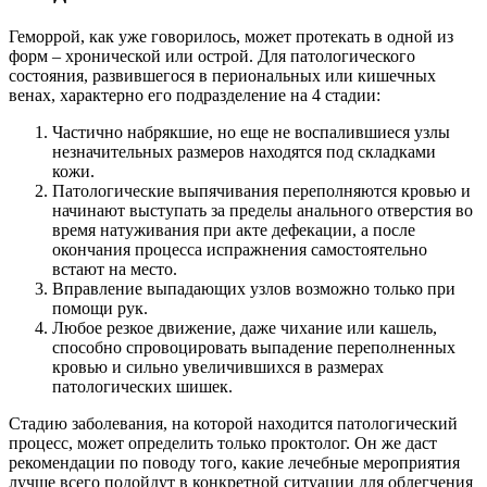
Геморрой, как уже говорилось, может протекать в одной из
форм – хронической или острой. Для патологического
состояния, развившегося в периональных или кишечных
венах, характерно его подразделение на 4 стадии:
Частично набрякшие, но еще не воспалившиеся узлы
незначительных размеров находятся под складками
кожи.
Патологические выпячивания переполняются кровью и
начинают выступать за пределы анального отверстия во
время натуживания при акте дефекации, а после
окончания процесса испражнения самостоятельно
встают на место.
Вправление выпадающих узлов возможно только при
помощи рук.
Любое резкое движение, даже чихание или кашель,
способно спровоцировать выпадение переполненных
кровью и сильно увеличившихся в размерах
патологических шишек.
Стадию заболевания, на которой находится патологический
процесс, может определить только проктолог. Он же даст
рекомендации по поводу того, какие лечебные мероприятия
лучше всего подойдут в конкретной ситуации для облегчения