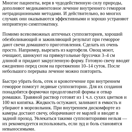
Многие пациенты, веря в чудодейственную силу природы,
дополняют медикаментозное лечение внутреннего геморроя
нетрадиционными методами. И действительно, во многих
случаях они оказываются эффективными и хорошо устраняют
неприятную симптоматику.
Помимо всевозможных аптечных суппозиториев, хороший
обезболивающий и заживляющий результат при геморрое
дают свечи домашнего приготовления. Сделать их очень
просто. Например, вырезать из картофеля. Овощ моют,
очищают, шинкуют на прямоугольные брусочки 3–4 см
длиной и придают закругленную форму. Готовую свечу вводят
ежедневно перед сном на протяжении 10–14 суток. После
небольшого перерыва лечение можно повторить.
Быстро убрать боль, отек и кровотечение при внутреннем
геморрое помогут ледяные суппозитории. Для их создания
понадобятся формочки продолговатой формы и отвар
ромашки. Травяной раствор готовят из 1 ч.л. сухих цветков и
100 мл кипятка. Жидкость остужают, заливают в емкость и
убирают в морозильник. При внутреннем дискомфорте из
камеры достают свечу, оборачивают ее марлей и вводят в
задний проход. Увлекаться такими суппозиториями нельзя —
их рекомендуется использовать, если зуд и боль становятся
невыносимыми.