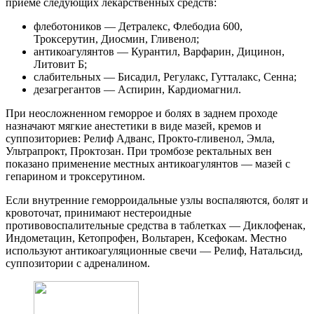
приеме следующих лекарственных средств:
флеботоников — Детралекс, Флебодиа 600,
Троксерутин, Диосмин, Гливенол;
антикоагулянтов — Курантил, Варфарин, Дицинон,
Литовит Б;
слабительных — Бисадил, Регулакс, Гутталакс, Сенна;
дезагрегантов — Аспирин, Кардиомагнил.
При неосложненном геморрое и болях в заднем проходе
назначают мягкие анестетики в виде мазей, кремов и
суппозиториев: Релиф Адванс, Прокто-гливенол, Эмла,
Ультрапрокт, Проктозан. При тромбозе ректальных вен
показано применение местных антикоагулянтов — мазей с
гепарином и троксерутином.
Если внутренние геморроидальные узлы воспаляются, болят и
кровоточат, принимают нестероидные
противовоспалительные средства в таблетках — Диклофенак,
Индометацин, Кетопрофен, Вольтарен, Ксефокам. Местно
используют антикоагуляционные свечи — Релиф, Натальсид,
суппозитории с адреналином.