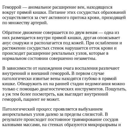
Геморрой — аномальное расширение вен, находящихся
вокруг прямой кишки. Питание этих сосудистых образований
осуществляется за счет активного притока крови, приходящей
по множеству артерий.
Обратное движение совершается по двум венам — одна из
них размещается внутри прямой кишки, другая опоясывает
анус снаружи и располагается под кожей. При ослаблении и
растяжении сосудистых стенок нарушается отток крови и
происходит расширение ректальных узлов, которые в
нормальном состоянии совершенно незаметны.
В зависимости от нахождения очага воспаления различают
внутренний и внешний геморрой
.
В первом случае
патологически извитые вены находятся глубоко в прямой
кишке. Обнаружить их на ранней стадии недомогания можно
только с помощью диагностических инструментов. Пощупать,
а уж тем более посмотреть, как выглядит внутренний
геморрой
,
пациент не может.
Патологический процесс проявляется выбуханием
аноректальных узлов далеко за пределы слизистой. В
результате происходит постоянное травмирование сосудов
каловыми массами, на стенках образуются микроразрывы и