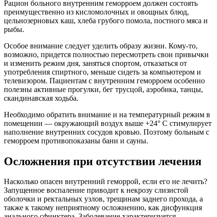
Рацион больного внутренним геморроем должен состоять
преимущественно из кисломолочных и овощных блюд,
цельнозерновых каш, хлеба грубого помола, постного мяса и
рыбы.
Особое внимание следует уделить образу жизни. Кому-то,
возможно, придется полностью пересмотреть свои привычки
и изменить режим дня, заняться спортом, отказаться от
употребления спиртного, меньше сидеть за компьютером и
телевизором. Пациентам с внутренним геморроем особенно
полезны активные прогулки, бег трусцой, аэробика, танцы,
скандинавская ходьба.
Необходимо обратить внимание и на температурный режим в
помещении — окружающий воздух выше +24° C стимулирует
наполнение внутренних сосудов кровью. Поэтому больным с
геморроем противопоказаны бани и сауны.
Осложнения при отсутствии лечения
Насколько опасен внутренний геморрой, если его не лечить?
Запущенное воспаление приводит к некрозу слизистой
оболочки и ректальных узлов, трещинам заднего прохода, а
также к такому неприятному осложнению, как дисфункция
анального сфинктера. Заболевание характеризуется