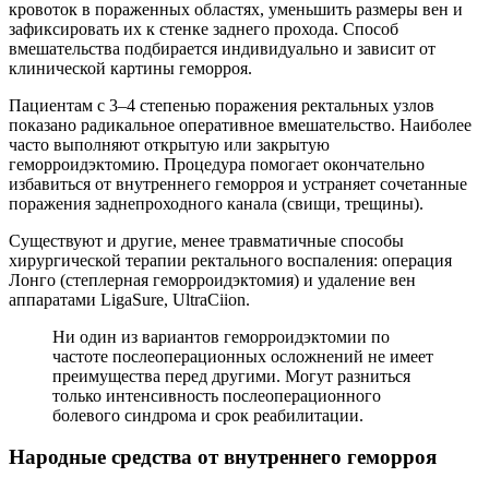
кровоток в пораженных областях, уменьшить размеры вен и
зафиксировать их к стенке заднего прохода. Способ
вмешательства подбирается индивидуально и зависит от
клинической картины геморроя.
Пациентам с 3–4 степенью поражения ректальных узлов
показано радикальное оперативное вмешательство. Наиболее
часто выполняют открытую или закрытую
геморроидэктомию. Процедура помогает окончательно
избавиться от внутреннего геморроя и устраняет сочетанные
поражения заднепроходного канала (свищи, трещины).
Существуют и другие, менее травматичные способы
хирургической терапии ректального воспаления: операция
Лонго (степлерная геморроидэктомия) и удаление вен
аппаратами LigaSure, UltraCiion.
Ни один из вариантов геморроидэктомии по
частоте послеоперационных осложнений не имеет
преимущества перед другими. Могут разниться
только интенсивность послеоперационного
болевого синдрома и срок реабилитации.
Народные средства от внутреннего геморроя