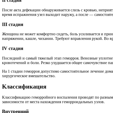
II стадия
После акта дефекации обнаруживается слизь с кровью, неприя
время испражнения узел выходит наружу, а после — самостояте
III стадия
Женщина не может комфортно сидеть, боль усиливается и при
напряжении, кашле, чихании. Требуют вправления рукой. Во вр
IV стадия
Последний и самый тяжелый этап геморроя. Венозные уплотнен
кровотечений и боли. Резко ухудшается общее самочувствие па
На 1 стадии геморроя допустимо самостоятельное лечение дома
хирургическое вмешательство.
Классификация
Классификацию геморройного воспаления проводят по разным пр
зависимости от места нахождения геморроидальных узлов.
Внутренний