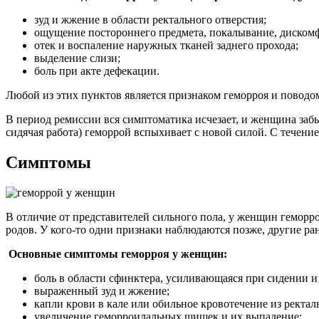
зуд и жжение в области ректального отверстия;
ощущение постороннего предмета, покалывание, дискомф
отек и воспаление наружных тканей заднего прохода;
выделение слизи;
боль при акте дефекации.
Любой из этих пунктов является признаком геморроя и поводом
В период ремиссии вся симптоматика исчезает, и женщина заб
сидячая работа) геморрой вспыхивает с новой силой. С течени
Симптомы
В отличие от представителей сильного пола, у женщин геморр
родов. У кого-то одни признаки наблюдаются позже, другие ра
Основные симптомы геморроя у женщин:
боль в области сфинктера, усиливающаяся при сидении и
выраженный зуд и жжение;
капли крови в кале или обильное кровотечение из ректал
увеличение геморроидальных шишек и их выпадение;