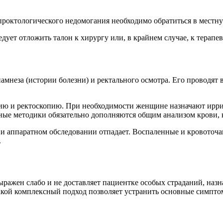
роктологического недомогания необходимо обратиться в местну
дует отложить талон к хирургу или, в крайнем случае, к терапев
намнеза (истории болезни) и ректального осмотра. Его проводя
пию и ректоскопию. При необходимости женщине назначают ирр
ные методики обязательно дополняются общим анализом крови,
и аппаратном обследовании отпадает. Воспаленные и кровоточ
.
ыражен слабо и не доставляет пациентке особых страданий, на
Такой комплексный подход позволяет устранить основные симпто