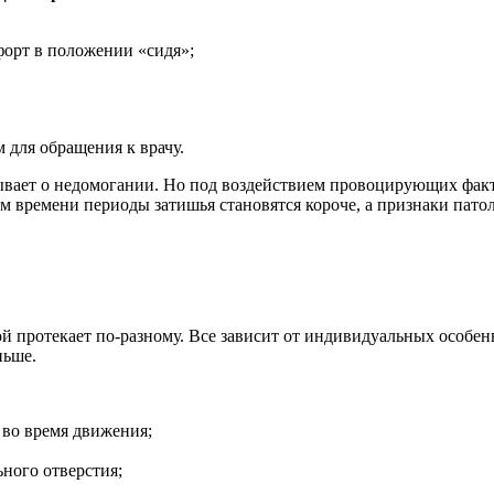
орт в положении «сидя»;
 для обращения к врачу.
ывает о недомогании. Но под воздействием провоцирующих факто
ем времени периоды затишья становятся короче, а признаки пат
ой протекает по-разному. Все зависит от индивидуальных особе
ньше.
 во время движения;
ьного отверстия;