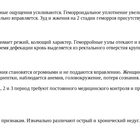
тные ощущения усиливаются. Геморроидальное уплотнение увели
льно вправляется. Зуд и жжения на 2 стадии геморроя присутст
нимает резкий, колющий характер. Геморройные узлы отекают и
емя дефекации кровь выделяется из ректального отверстия круп
ия становятся огромными и не поддаются вправлению. Женщине 
циентки, наблюдается анемия, головокружение, потеря сознания.
, 2 и 3 период требуют постоянного медицинского контроля и пр
изнакам. Изначально различают острый и хронический недуг. Вя