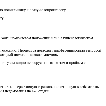
ю поликлинику к врачу-колопроктологу.
ту.
т в коленно-локтевом положении или на гинекологическом
игоскопию. Процедура позволяет дифференцировать геморрой
 который помогает выявить анемию.
ащие узлы видно невооруженным глазом и проблем с
значают консервативную терапию, включающую в себя местные
мы недомогания на 1–3 стадии.