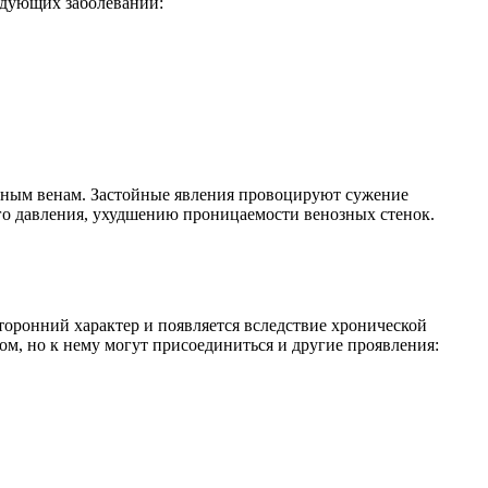
едующих заболеваний:
тным венам. Застойные явления провоцируют сужение
го давления, ухудшению проницаемости венозных стенок.
торонний характер и появляется вследствие хронической
ом, но к нему могут присоединиться и другие проявления: