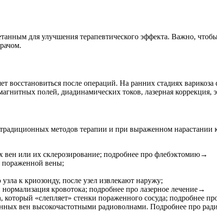
анным для улучшения терапевтического эффекта. Важно, чтобы к
рачом.
ет восстановиться после операций. На ранних стадиях варикоза
агнитных полей, диадинамических токов, лазерная коррекция, э
и традиционных методов терапии и при выраженном нарастании 
х вен или их склерозирование; подробнее про флебэктомию→
а пораженной вены;
зла к криозонду, после узел извлекают наружу;
нормализация кровотока; подробнее про лазерное лечение→
, который «слепляет» стенки пораженного сосуда; подробнее п
ных вен высокочастотными радиоволнами. Подробнее про ра