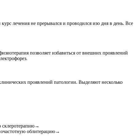
урс лечения не прерывался и проводился изо дня в день. Все
 физиотерапия позволяет избавиться от внешних проявлений
лектрофорез.
клинических проявлений патологии. Выделяют несколько
ро склеротерапию→
диочастотную облитерацию→