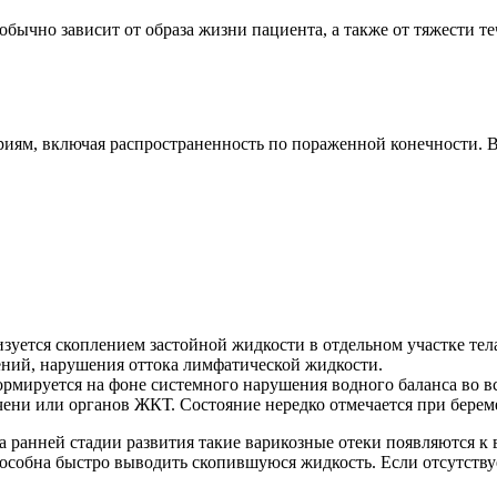
бычно зависит от образа жизни пациента, а также от тяжести 
ям, включая распространенность по пораженной конечности. В
зуется скоплением застойной жидкости в отдельном участке тел
ений, нарушения оттока лимфатической жидкости.
рмируется на фоне системного нарушения водного баланса во 
чени или органов ЖКТ. Состояние нередко отмечается при берем
 ранней стадии развития такие варикозные отеки появляются к в
пособна быстро выводить скопившуюся жидкость. Если отсутству