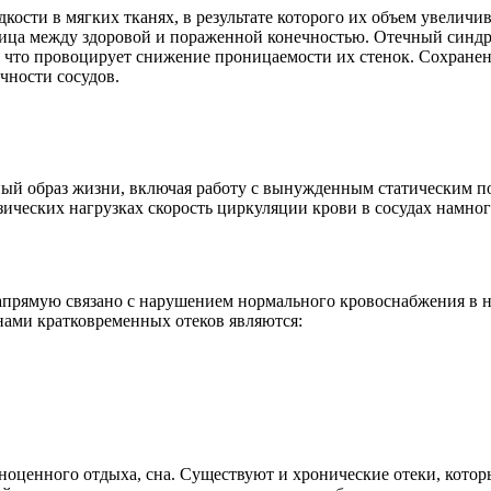
сти в мягких тканях, в результате которого их объем увеличив
ица между здоровой и пораженной конечностью. Отечный синдро
 что провоцирует снижение проницаемости их стенок. Сохранен
чности сосудов.
вный образ жизни, включая работу с вынужденным статическим 
зических нагрузках скорость циркуляции крови в сосудах намно
напрямую связано с нарушением нормального кровоснабжения в 
нами кратковременных отеков являются:
ноценного отдыха, сна. Существуют и хронические отеки, котор