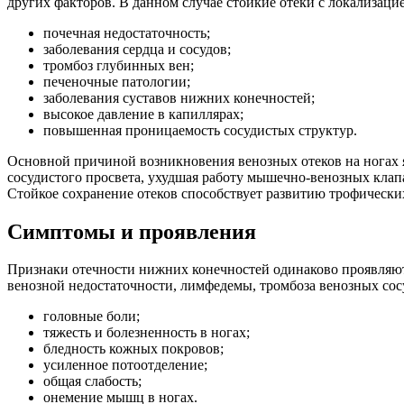
других факторов. В данном случае стойкие отеки с локализац
почечная недостаточность;
заболевания сердца и сосудов;
тромбоз глубинных вен;
печеночные патологии;
заболевания суставов нижних конечностей;
высокое давление в капиллярах;
повышенная проницаемость сосудистых структур.
Основной причиной возникновения венозных отеков на ногах 
сосудистого просвета, ухудшая работу мышечно-венозных клап
Стойкое сохранение отеков способствует развитию трофических
Симптомы и проявления
Признаки отечности нижних конечностей одинаково проявляютс
венозной недостаточности, лимфедемы, тромбоза венозных сосу
головные боли;
тяжесть и болезненность в ногах;
бледность кожных покровов;
усиленное потоотделение;
общая слабость;
онемение мышц в ногах.