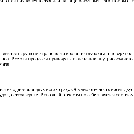
ией в нижних конечностях или на лице могут быть симптомом сл
является нарушение транспорта крови по глубоким и поверхнос
анов. Все эти процессы приводят к изменению внутрисосудисто
 язв.
я на одной или двух ногах сразу. Обычно отечность носит двус
дов, остеоартрите. Венозный отек сам по себе является симптом