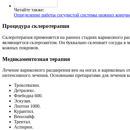
Читайте также:
Определение работы сосудистой системы нижних конечно
Процедура склеротерапии
Склеротерапия применяется на ранних стадиях варикозного рас
являющегося склерозантом. Он буквально склеивает сосуды в м
кожных покровов.
Медикаментозная терапия
Лечение варикозного расширения вен на ногах и варикозных от
интенсивного лечения. Основными препаратами для лечения ва
Троксевазин.
Детралекс.
Флебодиа 600.
Эскузан.
Лиотон 1000.
Курантил.
Венолайф.
Трентал.
Аспирин.