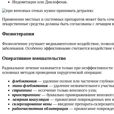
Индометацин или Диклофенак.
Применение местных и системных препаратов может быть сочет
лекарственные средства должны быть согласованы с лечащим в
Физиотерапия
Физиолечение улучшает медикаментозное воздействие, позволя
заболевания. Особенно эффективными считаются воздействие м
Оперативное вмешательство
Радикальное лечение назначается только при неэффективност
основных методов проведения хирургической операции:
флебэктомия
— удаление полное или частичное глубоки
мини-флебэктомия
— удаление незначительного участк
стриппинг
— иссечение только венозного узла;
криостриппинг
— буквально примораживание венозного у
лазерная коагуляция
— прижигание поврежденных вен и 
склерозирование вены
— введение препарата-склерозанта
радиочастотная облитерация
— прижигание поврежден