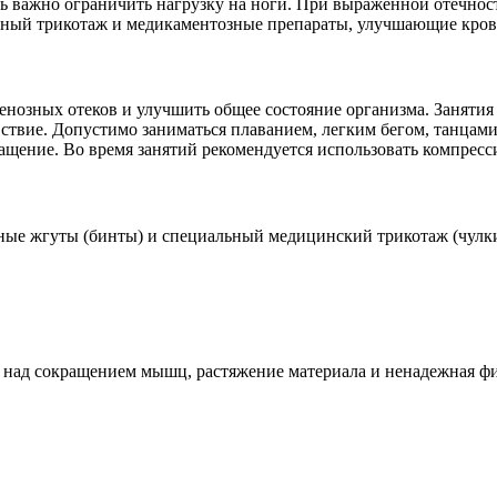
дь важно ограничить нагрузку на ноги. При выраженной отечнос
онный трикотаж и медикаментозные препараты, улучшающие кров
нозных отеков и улучшить общее состояние организма. Занятия 
вствие. Допустимо заниматься плаванием, легким бегом, танцами
ащение. Во время занятий рекомендуется использовать компрес
ые жгуты (бинты) и специальный медицинский трикотаж (чулки,
я над сокращением мышц, растяжение материала и ненадежная 