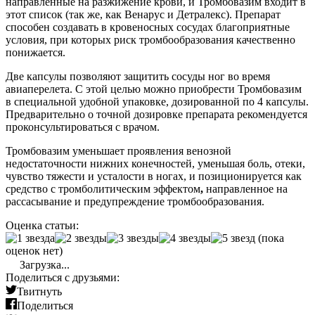
направленные на разжижение крови, и Тромбовазим входит в
этот список (так же, как Венарус и Детралекс). Препарат
способен создавать в кровеносных сосудах благоприятные
условия, при которых риск тромбообразования качественно
понижается.
Две капсулы позволяют защитить сосуды ног во время
авиаперелета. С этой целью можно приобрести Тромбовазим
в специальной удобной упаковке, дозированной по 4 капсулы.
Предварительно о точной дозировке препарата рекомендуется
проконсультироваться с врачом.
Тромбовазим уменьшает проявления венозной
недостаточности нижних конечностей, уменьшая боль, отеки,
чувство тяжести и усталости в ногах, и позиционируется как
средство с тромболитическим эффектом
,
направленное на
рассасывание и предупреждение тромбообразования.
Оценка статьи:
(пока
оценок нет)
Загрузка...
Поделиться с друзьями:
Твитнуть
Поделиться