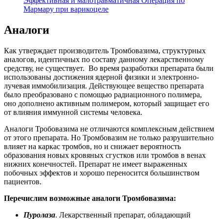
Эффективная и малотравматичная Операция по
Мармару при варикоцеле
Аналоги
Как утверждает производитель Тромбовазима, структурных
аналогов, идентичных по составу данному лекарственному
средству, не существует. Во время разработки препарата были
использованы достижения ядерной физики и электронно-
лучевая иммобилизация. Действующее вещество препарата
было преобразовано с помощью радиационного полимера,
оно дополнено активным полимером, который защищает его
от влияния иммунной системы человека.
Аналоги Тробовазима не отличаются комплексным действием
от этого препарата. Но Тромбовазим не только разрушительно
влияет на каркас тромбов, но и снижает вероятность
образования новых кровяных сгустков или тромбов в венах
нижних конечностей. Препарат не имеет выраженных
побочных эффектов и хорошо переносится большинством
пациентов.
Перечислим возможные аналоги Тромбовазима:
Пуролаза
. Лекарственный препарат, обладающий