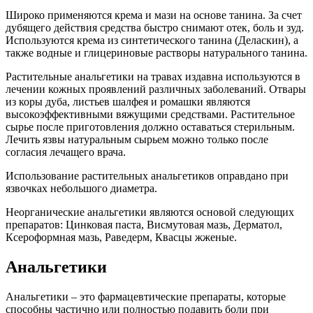
Широко применяются крема и мази на основе танина. За счет
дубящего действия средства быстро снимают отек, боль и зуд.
Используются крема из синтетического танина (Деласкин), а
также водные и глицериновые растворы натурального танина.
Растительные анальгетики на травах издавна используются в
лечении кожных проявлений различных заболеваний. Отвары
из коры дуба, листьев шалфея и ромашки являются
высокоэффективными вяжущими средствами. Растительное
сырье после приготовления должно оставаться стерильным.
Лечить язвы натуральным сырьем можно только после
согласия лечащего врача.
Использование растительных анальгетиков оправдано при
язвочках небольшого диаметра.
Неорганические анальгетики являются основой следующих
препаратов: Цинковая паста, Висмутовая мазь, Дерматол,
Ксероформная мазь, Раведерм, Квасцы жженые.
Анальгетики
Анальгетики – это фармацевтические препараты, которые
способны частично или полностью подавить боли при