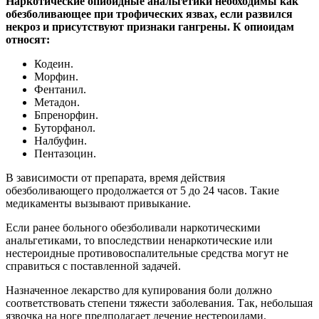
Наркотические опиоидные анальгетики необходимы как
обезболивающее при трофических язвах, если развился
некроз и присутствуют признаки гангрены. К опиоидам
относят:
Кодеин.
Морфин.
Фентанил.
Метадон.
Бпренорфин.
Буторфанол.
Налбуфин.
Пентазоцин.
В зависимости от препарата, время действия
обезболивающего продолжается от 5 до 24 часов. Такие
медикаменты вызывают привыкание.
Если ранее больного обезболивали наркотическими
анальгетиками, то впоследствии ненаркотические или
нестероидные противовоспалительные средства могут не
справиться с поставленной задачей.
Назначенное лекарство для купирования боли должно
соответствовать степени тяжести заболевания. Так, небольшая
язвочка на ноге предполагает лечение нестероидами.