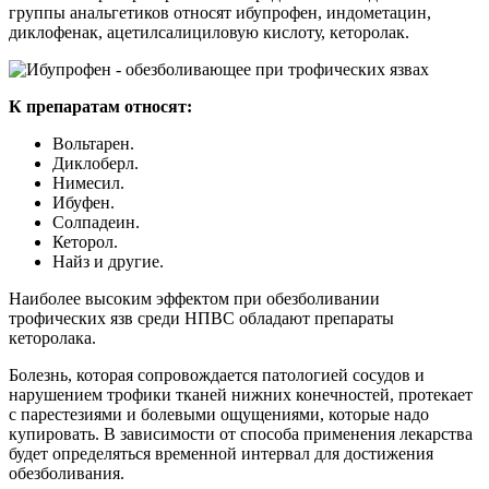
группы анальгетиков относят ибупрофен, индометацин,
диклофенак, ацетилсалициловую кислоту, кеторолак.
К препаратам относят:
Вольтарен.
Диклоберл.
Нимесил.
Ибуфен.
Солпадеин.
Кеторол.
Найз и другие.
Наиболее высоким эффектом при обезболивании
трофических язв среди НПВС обладают препараты
кеторолака.
Болезнь, которая сопровождается патологией сосудов и
нарушением трофики тканей нижних конечностей, протекает
с парестезиями и болевыми ощущениями, которые надо
купировать. В зависимости от способа применения лекарства
будет определяться временной интервал для достижения
обезболивания.