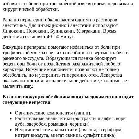
избавить от боли при трофической язве во время перевязки и
хирургической обработки.
Рана по периферии обкалывается одним из растворов
анестетика. Для инъекционной анестезии используют
Лидокаин, Новокаин, Бупивкаин, Ультракаин. Время
действия составляет 40–50 минут.
Вяжущие препараты помогают избавиться от боли при
трофической язве за счет их способности свертывать белки
раневого экссудата. Образующаяся пленка блокирует
рецепторы боли от воздействия раздражителей любого
характера. Вяжущие компоненты позволяют не только
обезболить, но и устранить гиперемию, отек. Лекарства
оказывают противовоспалительное действие, что помогает
вылечить язву.
В состав вяжущих обезболивающих медикаментов входят
следующие вещества
:
Органические компоненты (танин).
Растительные анальгетики (экстракты шалфея, коры
дуба, зверобоя, ромашки, черники).
Неорганические анальгетики (квасцы, ксероформ,
нитрат висмута, ацетат свинца, сульфат цинка).