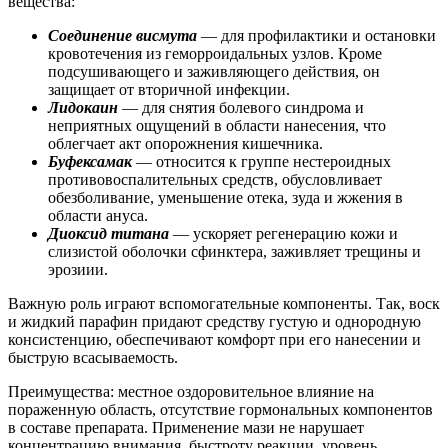
вещества:
Соединение висмута
— для профилактики и остановки
кровотечения из геморроидальных узлов. Кроме
подсушивающего и заживляющего действия, он
защищает от вторичной инфекции.
Лидокаин
— для снятия болевого синдрома и
неприятных ощущений в области нанесения, что
облегчает акт опорожнения кишечника.
Буфексамак
— относится к группе нестероидных
противовоспалительных средств, обусловливает
обезболивание, уменьшение отека, зуда и жжения в
области ануса.
Диоксид титана
— ускоряет регенерацию кожи и
слизистой оболочки сфинктера, заживляет трещины и
эрозиии.
Важную роль играют вспомогательные компоненты. Так, воск
и жидкий парафин придают средству густую и однородную
консистенцию, обеспечивают комфорт при его нанесении и
быструю всасываемость.
Преимущества: местное оздоровительное влияние на
пораженную область, отсутствие гормональных компонентов
в составе препарата. Применение мази не нарушает
концентрацию внимания, быстроту реакции, уровень