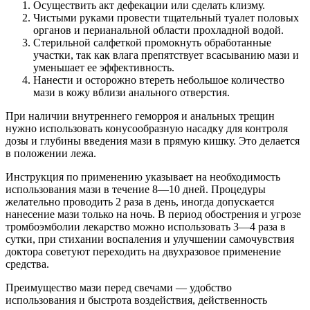
Осуществить акт дефекации или сделать клизму.
Чистыми руками провести тщательный туалет половых
органов и перианальной области прохладной водой.
Стерильной салфеткой промокнуть обработанные
участки, так как влага препятствует всасыванию мази и
уменьшает ее эффективность.
Нанести и осторожно втереть небольшое количество
мази в кожу вблизи анального отверстия.
При наличии внутреннего геморроя и анальных трещин
нужно использовать конусообразную насадку для контроля
дозы и глубины введения мази в прямую кишку. Это делается
в положении лежа.
Инструкция по применению указывает на необходимость
использования мази в течение 8—10 дней. Процедуры
желательно проводить 2 раза в день, иногда допускается
нанесение мази только на ночь. В период обострения и угрозе
тромбоэмболии лекарство можно использовать 3—4 раза в
сутки, при стихании воспаления и улучшении самочувствия
доктора советуют переходить на двухразовое применение
средства.
Преимущество мази перед свечами — удобство
использования и быстрота воздействия, действенность