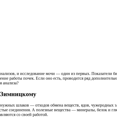
нализов, и исследование мочи — один из первых. Показатели б
ние работы почек. Если оно есть, проводится ряд дополнительн
я анализа?
о Зимницкому
нужных шлаков — отходов обмена веществ, ядов, чужеродных эл
истые соединения. А полезные вещества — минералы, белок и гл
авляются со своей работой.