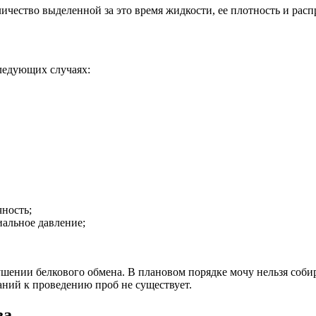
ичество выделенной за это время жидкости, ее плотность и расп
ледующих случаях:
ность;
альное давление;
ушении белкового обмена. В плановом порядке мочу нельзя соб
аний к проведению проб не существует.
за