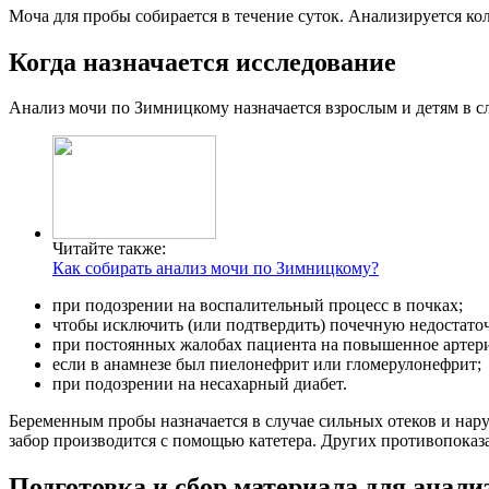
Моча для пробы собирается в течение суток. Анализируется кол
Когда назначается исследование
Анализ мочи по Зимницкому назначается взрослым и детям в с
Читайте также:
Как собирать анализ мочи по Зимницкому?
при подозрении на воспалительный процесс в почках;
чтобы исключить (или подтвердить) почечную недостаточ
при постоянных жалобах пациента на повышенное артери
если в анамнезе был пиелонефрит или гломерулонефрит;
при подозрении на несахарный диабет.
Беременным пробы назначается в случае сильных отеков и нар
забор производится с помощью катетера. Других противопоказ
Подготовка и сбор материала для анали