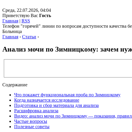
Среда, 22.07.2026, 04:04
Приветствую Вас
Гость
Главная
|
RSS
Телефон "горячей" линии по вопросам доступности качества 
Больница
Главная
›
Статьи
›
Анализ мочи по Зимницкому: зачем ну
Содержание
Что покажет функциональная проба по Зимницкому
Когда назначается исследование
Подготовка и сбор материала для анализа
Расшифровка анализа
Видео: анализ мочи по Зимницкому — показания, правила
Частые вопросы
Полезные советы