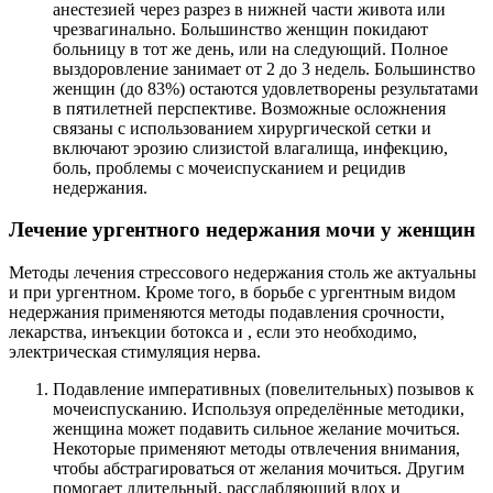
анестезией через разрез в нижней части живота или
чрезвагинально. Большинство женщин покидают
больницу в тот же день, или на следующий. Полное
выздоровление занимает от 2 до 3 недель. Большинство
женщин (до 83%) остаются удовлетворены результатами
в пятилетней перспективе. Возможные осложнения
связаны с использованием хирургической сетки и
включают эрозию слизистой влагалища, инфекцию,
боль, проблемы с мочеиспусканием и рецидив
недержания.
Лечение ургентного недержания мочи у женщин
Методы лечения стрессового недержания столь же актуальны
и при ургентном. Кроме того, в борьбе с ургентным видом
недержания применяются методы подавления срочности,
лекарства, инъекции ботокса и , если это необходимо,
электрическая стимуляция нерва.
Подавление императивных (повелительных) позывов к
мочеиспусканию. Используя определённые методики,
женщина может подавить сильное желание мочиться.
Некоторые применяют методы отвлечения внимания,
чтобы абстрагироваться от желания мочиться. Другим
помогает длительный, расслабляющий вдох и