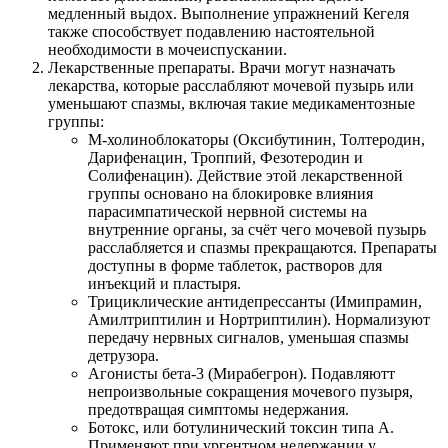
медленный выдох. Выполнение упражнений Кегеля
также способствует подавлению настоятельной
необходимости в мочеиспускании.
Лекарственные препараты. Врачи могут назначать
лекарства, которые расслабляют мочевой пузырь или
уменьшают спазмы, включая такие медикаментозные
группы:
М-холиноблокаторы (Оксибутинин, Толтеродин,
Дарифенацин, Троппий, Фезотеродин и
Солифенацин). Действие этой лекарственной
группы основано на блокировке влияния
парасимпатической нервной системы на
внутренние органы, за счёт чего мочевой пузырь
расслабляется и спазмы прекращаются. Препараты
доступны в форме таблеток, растворов для
инъекций и пластыря.
Трициклические антидепрессанты (Имипрамин,
Амилтриптилин и Нортриптилин). Нормализуют
передачу нервных сигналов, уменьшая спазмы
детрузора.
Агонисты бета-3 (Мирабегрон). Подавляютт
непроизвольные сокращения мочевого пузыря,
предотвращая симптомы недержания.
Ботокс, или ботулинический токсин типа A.
Применяют при ургентном недержании у