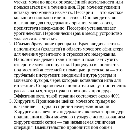
утечки мочи во время определённой деятельности или
пользоваться им в течение дня. При мочеиспускании
вставку необходимо изымать. Пессарий — это жёсткое
кольцо из силикона или пластика. Оно вводится во
влагалище для поддержания органов малого таза,
препятствуя недержанию. Пессарий устанавливает
урогинеколог. Периодически (раз в месяц) устройство
удаляется для чистки.
Объемообразующие препараты. Врач вводит агенты-
наполнители (коллаген) в область мочевого сфинктера
для лечения ургентного и стрессового недержания.
Наполнитель делает ткани толще и помогает сузить
отверстие мочевого пузыря. Процедура выполняется
под местной анестезией с помощью цистоскопа — это
трубчатый инструмент, вводимый внутрь уретры и
мочевого пузыря, через который вставляется игла для
инъекции. Со временем наполнители могут постепенно
рассасываться, тогда нужна повторная процедура.
Эффективность такой терапии составляет около 40%.
Хирургия. Провисание шейки мочевого пузыря во
влагалище — одна из причин недержания мочи.
Хирургия для лечения недержания включает процедуры
подшивания шейки мочевого пузыря с использованием
хирургической сетки — так называемая слинговая
операция. Вмешательство проводится под общей