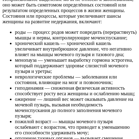
оно может быть симптомом определённых состояний или
результатом определенных процессов в жизни женщины.
Состояния или процессы, которые увеличивают шансы
женщины на развитие недержания, включают:
роды — процесс родов может повредить (перерастянуть)
мышцы и нервы, контролирующие мочеиспускание;
хронический кашель — хронический кашель
увеличивает внутрибрюшное давление, что негативно
влияет на мышцы мочевого пузыря и тазового дна;
менопауза — уменьшает выработку гормона эстрогена,
который поддерживает здоровье слизистой мочевого
пузыря и уретры;
неврологические проблемы — заболевания или
состояния, влияющие на мозг и позвоночник;
гиподинамия — сниженная физическая активность
способствует росту веса женщины и ослаблению мышц;
ожирение — лишний вес может оказывать давление на
мочевой пузырь, вызывая необходимость
мочеиспускания до полного заполнения мочевого
пузыря;
пожилой возраст — мышцы мочевого пузыря
ослабевают с возрастом, что приводит к уменьшению
его способности удерживать мочу;
опущение тазовых органов — вызывает смещение