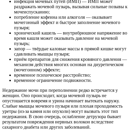
инфекция мочевых путей (ИМП) — ИМП может
раздражать мочевой пузырь, вызывая сильные позывы к
мочеиспусканию;
потребление кофеина или алкоголя — оказывает
мочегонный эффект и быстрое заполнение мочевого
пузыря;
хронический кашель — внутрибрюшное напряжение во
время кашля может оказывать давление на мочевой
пузырь;
запор — твёрдые каловые массы в прямой кишке могут
сдавливать мышцы пузыря;
приём препаратов для снижения кровяного давления —
механизм действия многих основан на диуретическом
(мочегонном) эффекте;
временное психическое расстройство;
временное ограничение подвижности.
Недержание мочи при переполнении редко встречается у
женщин. Оно происходит, когда мочевой пузырь не
опустошается вовремя и урина начинает вытекать наружу.
Слабые мышцы мочевого пузыря или плохая проходимость
уретры (из-за камня или опухоли) могут вызвать этот тип
недержания. В свою очередь, ослабление детрузора бывает
результатом повреждения нервных волокон вследствие
сахарного диабета или других заболеваний.