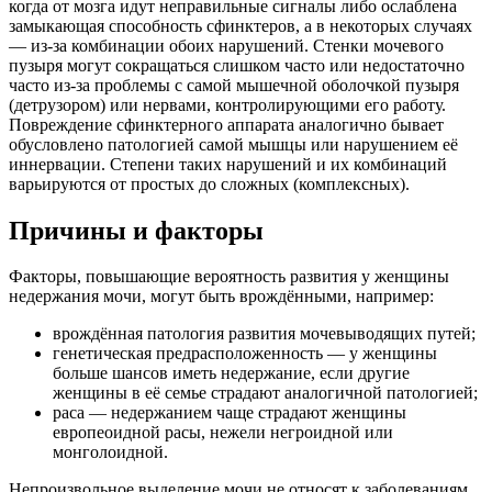
когда от мозга идут неправильные сигналы либо ослаблена
замыкающая способность сфинктеров, а в некоторых случаях
— из-за комбинации обоих нарушений. Стенки мочевого
пузыря могут сокращаться слишком часто или недостаточно
часто из-за проблемы с самой мышечной оболочкой пузыря
(детрузором) или нервами, контролирующими его работу.
Повреждение сфинктерного аппарата аналогично бывает
обусловлено патологией самой мышцы или нарушением её
иннервации. Степени таких нарушений и их комбинаций
варьируются от простых до сложных (комплексных).
Причины и факторы
Факторы, повышающие вероятность развития у женщины
недержания мочи, могут быть врождёнными, например:
врождённая патология развития мочевыводящих путей;
генетическая предрасположенность — у женщины
больше шансов иметь недержание, если другие
женщины в её семье страдают аналогичной патологией;
раса — недержанием чаще страдают женщины
европеоидной расы, нежели негроидной или
монголоидной.
Непроизвольное выделение мочи не относят к заболеваниям,