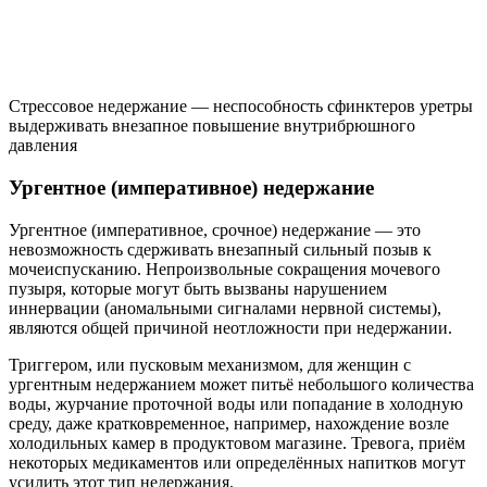
Стрессовое недержание — неспособность сфинктеров уретры
выдерживать внезапное повышение внутрибрюшного
давления
Ургентное (императивное) недержание
Ургентное (императивное, срочное) недержание — это
невозможность сдерживать внезапный сильный позыв к
мочеиспусканию. Непроизвольные сокращения мочевого
пузыря, которые могут быть вызваны нарушением
иннервации (аномальными сигналами нервной системы),
являются общей причиной неотложности при недержании.
Триггером, или пусковым механизмом, для женщин с
ургентным недержанием может питьё небольшого количества
воды, журчание проточной воды или попадание в холодную
среду, даже кратковременное, например, нахождение возле
холодильных камер в продуктовом магазине. Тревога, приём
некоторых медикаментов или определённых напитков могут
усилить этот тип недержания.