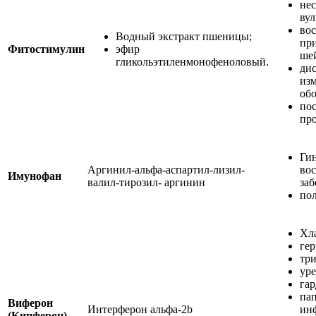
не
ву
вос
Водный экстракт пшеницы;
пр
Фитостимулин
эфир
ше
гликольэтиленмонофеноловый.
ди
из
обо
по
пр
Ги
Аргинил-альфа-аспартил-лизил-
во
Имунофан
валил-тирозил- аргинин
заб
по
Хл
гер
три
уре
гар
па
Виферон
Интерферон альфа-2b
ин
(Кипферон)