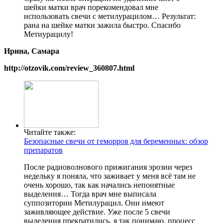
шейки матки врач порекомендовал мне
использовать свечи с метилурацилом… Результат:
рана на шейке матки зажила быстро. Спасибо
Метиурацилу!
Ирина, Самара
http://otzovik.com/review_360807.html
Читайте также:
Безопасные свечи от геморроя для беременных: обзор
препаратов
После радиоволнового прижигания эрозии через
недельку я поняла, что заживает у меня всё там не
очень хорошо, так как начались непонятные
выделения… Тогда врач мне выписала
суппозитории Метилурацил. Они имеют
заживляющее действие. Уже после 5 свечи
выделения прекратились, я так понимаю, процесс