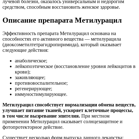
лучевой болезни, оказалось универсальным и недорогим
средством, способным восстановить женское здоровье.
Описание препарата Метилурацил
Эффективность препарата Метилурацил основана на
способностях его активного вещества — метилурацила
(диоксометилтетрагидропиримида), который оказывает
следующие действия:
анаболическое;
лейкопоэтическое (восстановление уровня лейкоцитов в
крови);
заживляющее;
противовоспалительное;
регенерирующее;
иммуностимулирующее.
Метилурацил способствует нормализации обмена веществ,
улучшает питание тканей, ускоряет клеточные процессы,
в том числе вызревание эпителия.
При местном
применении Метилурацил оказывает солнцезащитное и
фотопротекторное действие.
Существует несколько форм выпуска данного лекарства: