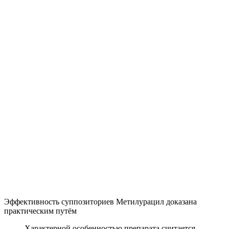
Эффективность суппозиториев Метилурацил доказана
практическим путём
Характерной особенностью препарата считается