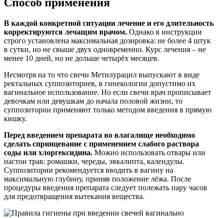
Способ применения
В каждой конкретной ситуации лечение и его длительность
корректируются лечащим врачом.
Однако в инструкции
строго установлена максимальная дозировка: не более 4 штук
в сутки, но не свыше двух одновременно. Курс лечения – не
менее 10 дней, но не дольше четырёх месяцев.
Несмотря на то что свечи Метилурацил выпускают в виде
ректальных суппозиториев, в гинекологии допустимо их
вагинальное использование. Но если свечи врач прописывает
девочкам или девушкам до начала половой жизни, то
суппозитории применяют только методом введения в прямую
кишку.
Перед введением препарата во влагалище необходимо
сделать спринцевание с применением слабого раствора
соды или хлоргексидина.
Можно использовать отвары или
настои трав: ромашки, череды, эвкалипта, календулы.
Суппозитории рекомендуется вводить в вагину на
максимальную глубину, приняв положение лёжа. После
процедуры введения препарата следует полежать пару часов
для предотвращения вытекания вещества.