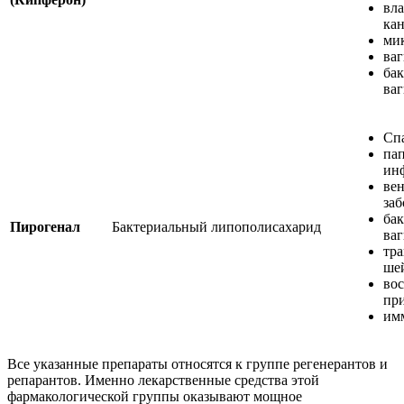
вл
кан
мик
ва
ба
ваг
Спа
па
ин
ве
заб
ба
Пирогенал
Бактериальный липополисахарид
ваг
тр
ше
во
при
им
Все указанные препараты относятся к группе регенерантов и
репарантов. Именно лекарственные средства этой
фармакологической группы оказывают мощное