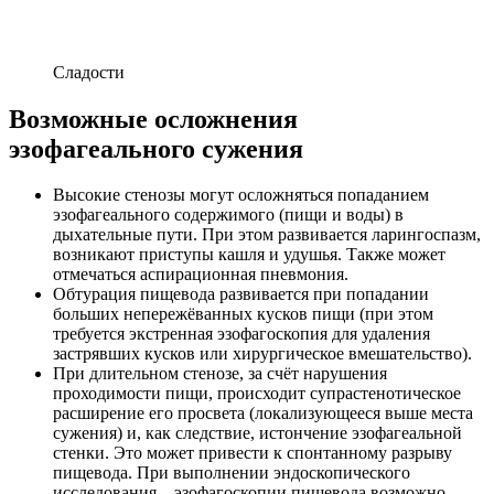
Сладости
Возможные осложнения
эзофагеального сужения
Высокие стенозы могут осложняться попаданием
эзофагеального содержимого (пищи и воды) в
дыхательные пути. При этом развивается ларингоспазм,
возникают приступы кашля и удушья. Также может
отмечаться аспирационная пневмония.
Обтурация пищевода развивается при попадании
больших непережёванных кусков пищи (при этом
требуется экстренная эзофагоскопия для удаления
застрявших кусков или хирургическое вмешательство).
При длительном стенозе, за счёт нарушения
проходимости пищи, происходит супрастенотическое
расширение его просвета (локализующееся выше места
сужения) и, как следствие, истончение эзофагеальной
стенки. Это может привести к спонтанному разрыву
пищевода. При выполнении эндоскопического
исследования – эзофагоскопии пищевода возможно