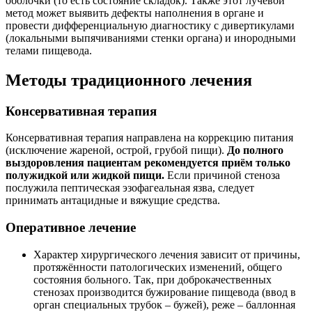
оболочки (то есть состояние складок). Также этот лучевой
метод может выявить дефекты наполнения в органе и
провести дифференциальную диагностику с дивертикулами
(локальными выпячиваниями стенки органа) и инородными
телами пищевода.
Методы традиционного лечения
Консервативная терапия
Консервативная терапия направлена на коррекцию питания
(исключение жареной, острой, грубой пищи).
До полного
выздоровления пациентам рекомендуется приём только
полужидкой или жидкой пищи.
Если причиной стеноза
послужила пептическая эзофагеальная язва, следует
принимать антацидные и вяжущие средства.
Оперативное лечение
Характер хирургического лечения зависит от причины,
протяжённости патологических изменений, общего
состояния больного. Так, при доброкачественных
стенозах производится бужирование пищевода (ввод в
орган специальных трубок – бужей), реже – баллонная