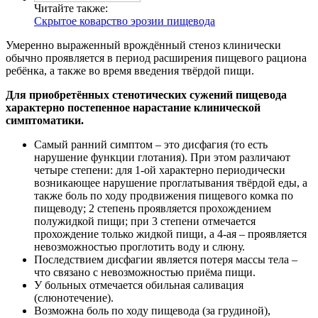
Читайте также:
Скрытое коварство эрозии пищевода
Умеренно выраженный врождённый стеноз клинически
обычно проявляется в период расширения пищевого рациона
ребёнка, а также во время введения твёрдой пищи.
Для приобретённых стенотических сужений пищевода
характерно постепенное нарастание клинической
симптоматики.
Самый ранний симптом – это дисфагия (то есть
нарушение функции глотания). При этом различают
четыре степени: для 1-ой характерно периодически
возникающее нарушение проглатывания твёрдой еды, а
также боль по ходу продвижения пищевого комка по
пищеводу; 2 степень проявляется прохождением
полужидкой пищи; при 3 степени отмечается
прохождение только жидкой пищи, а 4-ая – проявляется
невозможностью проглотить воду и слюну.
Последствием дисфагии является потеря массы тела –
что связано с невозможностью приёма пищи.
У больных отмечается обильная саливация
(слюнотечение).
Возможна боль по ходу пищевода (за грудиной),