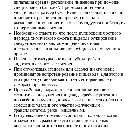
дилатация органа (растяжение пищевода при помощи
специального баллона). При этом постепенно
увеличивают размер бужа. Если эта лечебная тактика не
приводит к расширению просвета органа и
выздоровлению пациента, то рекомендуется прибегнуть
к оперативному лечению.
Необходимо отметить, что после купирования острого
периода химического ожога пищевода бужирование
следует начинать как можно раньше, чтобы
предотвратить возникновение рубцовых изменений в
органе.
Плотные структуры органа и рубцы требуют
эндоскопического рассечения.
При опухолевых стенозах или сдавлении его извне
производят эндопротезирование пищевода. Для этого в
его просвет устанавливают стент, который является
саморасширяющимся.
Протяжённые, выраженные и рецидивирующие
стенотические сужения пищевода требуют резекции
поражённого участка, а также эзофагопластики (то есть
замещение удалённого участка желудочным
трансплантатом, реже – кишечным).
В случаях очень тяжёлого состояния больного, когда
отмечается выраженное его истощение, с целью
восстановления энтерального питания показана