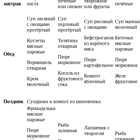
печёные
творожное
завтрак
паста
печёные
или свежие
или фрукты
Суп овсяный
Суп
Суп рисовый
Суп манны
с овощами
перловый
с овощами
молочный
протёртый
протёртый
Бефстроганов
Биточки
Котлеты
Телятина
из варёного
мясные
мясные
отварная
мяса
паровые
паровые
Обед
Пюре
Пюре
Пюре
Вермишель
морковное
картофельное
морковное
отварная
Кисель из
Компот
Желе
Крем
фруктового
яблочный
фруктовое
молочный
сока
Полдник
Сухарики и компот из шиповника
Фрикадельки
мясные
паровые
Рыба
Лапшевик с
Пюре
заливная
творогом
Рыба
морковное
отварная