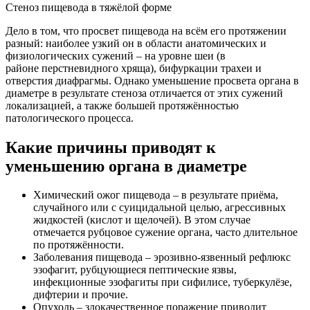
Стеноз пищевода в тяжёлой форме
Дело в том, что просвет пищевода на всём его протяжении
разный: наиболее узкий он в области анатомических и
физиологических сужений – на уровне шеи (в
районе перстневидного хряща), бифуркации трахеи и
отверстия диафрагмы. Однако уменьшение просвета органа в
диаметре в результате стеноза отличается от этих сужений
локализацией, а также большей протяжённостью
патологического процесса.
Какие причины приводят к
уменьшению органа в диаметре
Химический ожог пищевода – в результате приёма,
случайного или с суицидальной целью, агрессивных
жидкостей (кислот и щелочей). В этом случае
отмечается рубцовое сужение органа, часто длительное
по протяжённости.
Заболевания пищевода – эрозивно-язвенный рефлюкс
эзофагит, рубцующиеся пептические язвы,
инфекционные эзофагиты при сифилисе, туберкулёзе,
дифтерии и прочие.
Опухоль – злокачественное поражение приводит