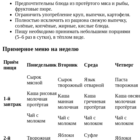
Предпочтительны блюда из протёртого мяса и рыбы,
фруктовые пюре.
Ограничить употребление круп, выпечки, картофеля.
Полностью исключить из рациона свежую выпечку,
солёные, копчёные, жирные, кислые блюда.
Пищу необходимо принимать небольшими порциями
(5–6 раз в сутки), в тёплом виде.
Примерное меню на неделю
Приём
Понедельник
Вторник
Среда
Четверг
пищи
Сырок
Сырок
Язык
Паста
мясной
творожный
отварной
творожная
Каша рисовая
Каша
Каша
Каша овсян
1-й
молочная
манная
гречневая
молочная
завтрак
протёртая
молочная
протёртая
протёртая
Чай с
Чай с
Чай с
Чай с
молоком
молоком
молоком
молоком
Яблоки
Суфле
2-й
Творожная
Яблоки