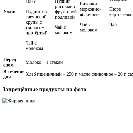
Пудинг
100 г
Биточки
рисовый с
морковно-
Пюре
Ужин
Пудинг из
фруктовой
яблочные
картофельн
гречневой
подливой
крупы с
Чай с
Чай
Чай с
творогом
молоком
молоком
протёртый
Чай с
молоком
Перед
Молоко – 1 стакан
сном
В течение
Хлеб пшеничный – 250 г, масло сливочное – 20 г, сах
дня
Запрещённые продукты на фото