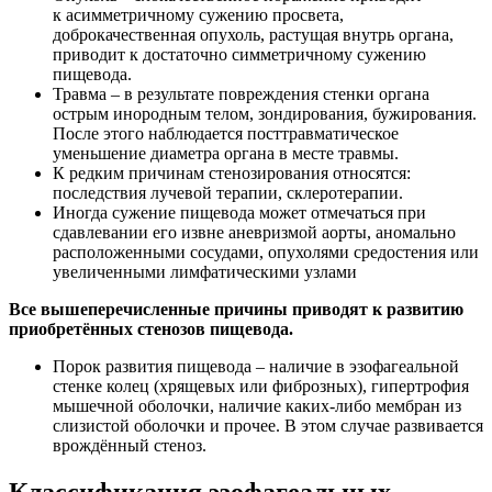
к асимметричному сужению просвета,
доброкачественная опухоль, растущая внутрь органа,
приводит к достаточно симметричному сужению
пищевода.
Травма – в результате повреждения стенки органа
острым инородным телом, зондирования, бужирования.
После этого наблюдается посттравматическое
уменьшение диаметра органа в месте травмы.
К редким причинам стенозирования относятся:
последствия лучевой терапии, склеротерапии.
Иногда сужение пищевода может отмечаться при
сдавлевании его извне аневризмой аорты, аномально
расположенными сосудами, опухолями средостения или
увеличенными лимфатическими узлами
Все вышеперечисленные причины приводят к развитию
приобретённых стенозов пищевода.
Порок развития пищевода – наличие в эзофагеальной
стенке колец (хрящевых или фиброзных), гипертрофия
мышечной оболочки, наличие каких-либо мембран из
слизистой оболочки и прочее. В этом случае развивается
врождённый стеноз.