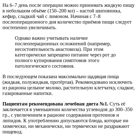
На 6–7 день после операции можно принимать жидкую пищу
в небольшом объёме (150–200 мл) – настой шиповника,
кефир, сладкий чай с лимоном. Начиная с 7–8
послеоперационного дня количество приёмов пищи следует
постепенно увеличивать.
Однако важно учитывать наличие
послеоперационных осложнений (например,
несостоятельность анастомоза). При этом
категорически запрещено питание через рот до
полного купирования симптомов этого
патологического состояния.
В последующем показана максимально щадящая пища
(жидкая, полужидкая, протёртая). Рекомендовано исключить
из рациона цельное молоко, растительную клетчатку, сладкое,
газированные напитки.
Пациентам рекомендована лечебная диета №1.
Суть её
заключается в уменьшении количества углеводов до 300–350
гр., с увеличением в рационе содержания протеинов и
липидов. К употреблению допускаются блюда, которые ни
химически, ни механически, ни термически не раздражают
пищевод.