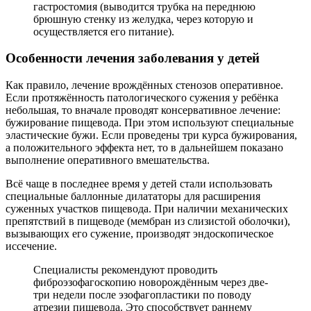
гастростомия (выводится трубка на переднюю
брюшную стенку из желудка, через которую и
осуществляется его питание).
Особенности лечения заболевания у детей
Как правило, лечение врождённых стенозов оперативное.
Если протяжённость патологического сужения у ребёнка
небольшая, то вначале проводят консервативное лечение:
бужирование пищевода. При этом используют специальные
эластические бужи. Если проведены три курса бужирования,
а положительного эффекта нет, то в дальнейшем показано
выполнение оперативного вмешательства.
Всё чаще в последнее время у детей стали использовать
специальные баллонные дилататоры для расширения
суженных участков пищевода. При наличии механических
препятствий в пищеводе (мембран из слизистой оболочки),
вызывающих его сужение, производят эндоскопическое
иссечение.
Специалисты рекомендуют проводить
фиброэзофагоскопию новорождённым через две-
три недели после эзофагопластики по поводу
атрезии пищевода. Это способствует раннему