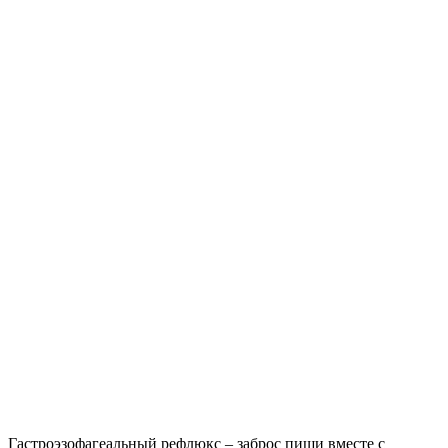
Гастроэзофагеальный рефлюкс – заброс пищи вместе с