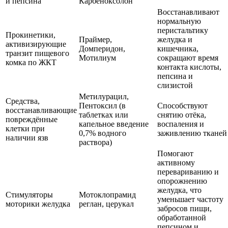
и пепсина
Карбеноксолон
Восстанавливают
нормальную
перистальтику
Прокинетики,
Праймер,
желудка и
активизирующие
Домперидон,
кишечника,
транзит пищевого
Мотилиум
сокращают время
комка по ЖКТ
контакта кислоты,
пепсина и
слизистой
Метилурацил,
Средства,
Пентоксил (в
Способствуют
восстанавливающие
таблетках или
снятию отёка,
повреждённые
капельное введение
воспаления и
клетки при
0,7% водного
заживлению тканей
наличии язв
раствора)
Помогают
активному
перевариванию и
опорожнению
желудка, что
Стимуляторы
Мотоклопрамид
уменьшает частоту
моторики желудка
реглан, церукал
забросов пищи,
обработанной
пепсином и