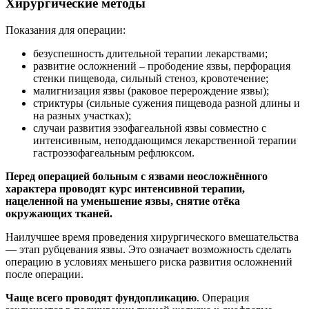
Хирургические методы
Показания для операции:
безуспешность длительной терапии лекарствами;
развитие осложнений – прободение язвы, перфорация
стенки пищевода, сильный стеноз, кровотечение;
малигнизация язвы (раковое перерождение язвы);
стриктуры (сильные сужения пищевода разной длины и
на разных участках);
случаи развития эзофагеальной язвы совместно с
интенсивным, неподдающимся лекарственной терапии
гастроэзофагеальным рефлюксом.
Перед операцией больным с язвами неосложнённого
характера проводят курс интенсивной терапии,
нацеленной на уменьшение язвы, снятие отёка
окружающих тканей.
Наилучшее время проведения хирургического вмешательства
— этап рубцевания язвы. Это означает возможность сделать
операцию в условиях меньшего риска развития осложнений
после операции.
Чаще всего проводят
фундопликацию
. Операция