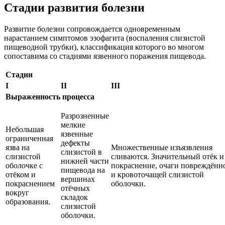
Стадии развития болезни
Развитие болезни сопровождается одновременным
нарастанием симптомов эзофагита (воспаления слизистой
пищеводной трубки), классификация которого во многом
сопоставима со стадиями язвенного поражения пищевода.
Стадии
I
II
III
Выраженность процесса
Разрозненные
мелкие
Небольшая
язвенные
ограниченная
дефекты
язва на
Множественные изъязвления
слизистой в
слизистой
сливаются. Значительный отёк и
нижней части
оболочке с
покраснение, очаги повреждённ
пищевода на
отёком и
и кровоточащей слизистой
вершинах
покраснением
оболочки.
отёчных
вокруг
складок
образования.
слизистой
оболочки.