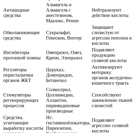
Альмагель и
Антацидные
Альмагель с
Нейтрализуют
средства
анестезином,
действие кислоты
Маалокс, Ренни
Защищают
Обволакивающие
Сукральфат,
слизистую от
средства
Гевискон, Вентер
агрессии пепсина и
кислоты
Подавляют
Ингибиторы
Омепразол, Омез,
продукцию
протонной помпы
Креон, Эзопразол
соляной кислоты
Активизируют
Регуляторы
Церукал,
моторику
перистальтики
Домперидон,
органов желудочно-
органов ЖКТ
Бетанехол
кишечного тракта
Солкосерил,
Стимуляторы
Цоллимидин,
Способствуют
регенерирующих
Аллантон,
заживлению тканей
процессов
пиримидиновые
слизистой
производные
Средства,
Нг-
Подавляют
угнетающие
гистаминоблокаторы,
агрессию соляной
выработку кислоты
Пирензепин,
кислоты