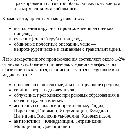
травмировании слизистой оболочки жёстким зондом
для кормления тяжелобольного.
Кроме этого, причинами могут являться:
воспаления вирусного происхождения на стенках
пищевода;
сужение (стеноз) трубки пищевода;
обширные полостные операции, чаще —
нейрохирургические и связанные с трансплантацией.
Язвы лекарственного происхождения составляют около 1-2%
от числа всех болезней пищевода. Серьёзные дефекты на
слизистой появляются, если используются следующие виды
медикаментов:
противовоспалительные, анальгезирующие средства;
гормоны коры надпочечников;
облучение, проводимое при раковых образованиях в
области грудной клетки;
аспирин, его аналоги и производные, Индол,
Пиразолон, Гистамин, Индометацин, Бутадион,
Цитиприн, Эмепрониум-бромид, Хлорметиазол,
антибиотики – Клиндамицин, Тетрациклин,
Моноциклин, Доксициклин.