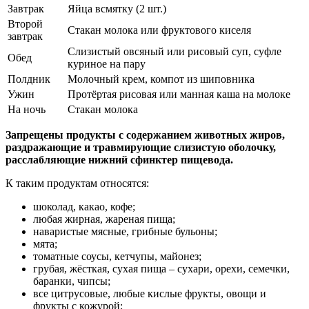
Завтрак
Яйца всмятку (2 шт.)
Второй
Стакан молока или фруктового киселя
завтрак
Слизистый овсяный или рисовый суп, суфле
Обед
куриное на пару
Полдник
Молочный крем, компот из шиповника
Ужин
Протёртая рисовая или манная каша на молоке
На ночь
Стакан молока
Запрещены продукты с содержанием животных жиров,
раздражающие и травмирующие слизистую оболочку,
расслабляющие нижний сфинктер пищевода.
К таким продуктам относятся:
шоколад, какао, кофе;
любая жирная, жареная пища;
наваристые мясные, грибные бульоны;
мята;
томатные соусы, кетчупы, майонез;
грубая, жёсткая, сухая пища – сухари, орехи, семечки,
баранки, чипсы;
все цитрусовые, любые кислые фрукты, овощи и
фрукты с кожурой;