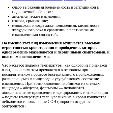
слабо выраженная болезненность в загрудинной и
подложечной областях;
диспепсические нарушения;
изжога, срыгивание;
невысокая, иногда даже пониженная, кислотность
желудочного сока в сравнении с пептическими
изъязвлениями слизистой.
Но именно этот вид изъязвления отличается высокой
вероятностью кровотечения и прободения, которые
одновременно оказываются и первичными симптомами, и
опасными осложнениями.
Что касается подъёма температуры, как одного из признаков
язвы, такой симптом проявляется в основном при
воспалительном процессе бактериального происхождения,
развивающемся в пищеводе и усугубляющем состояние
изъязвления. При возникновении гнойников на стенках
пищевода – абсцесса, флегмоны — появляются
дополнительные проявления инфицирования, интоксикации
– подъем температуры тела, увеличение в крови количества
лейкоцитов и повышение СОЭ (скорости оседания
эритроцитов).