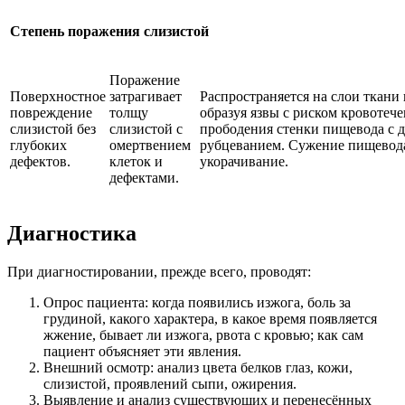
Степень поражения слизистой
Поражение
Поверхностное
затрагивает
Распространяется на слои ткани 
повреждение
толщу
образуя язвы с риском кровотече
слизистой без
слизистой с
прободения стенки пищевода с 
глубоких
омертвением
рубцеванием. Сужение пищевода
дефектов.
клеток и
укорачивание.
дефектами.
Диагностика
При диагностировании, прежде всего, проводят:
Опрос пациента: когда появились изжога, боль за
грудиной, какого характера, в какое время появляется
жжение, бывает ли изжога, рвота с кровью; как сам
пациент объясняет эти явления.
Внешний осмотр: анализ цвета белков глаз, кожи,
слизистой, проявлений сыпи, ожирения.
Выявление и анализ существующих и перенесённых