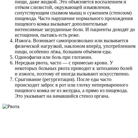
пищи, даже жидкой. Это объясняется воспалением и
отёком слизистой, окружающей изъязвления,
сопутствующим спазмом мышц и сужением (стенозом)
пищевода. Часто нарушение нормального прохождения
пищевого комка вызывает дополнительные
интенсивные загрудинные боли. И пациенты доходят до
истощения, пытаясь есть реже.
Изжога. Возникает самопроизвольно или вызывается
физической нагрузкой, наклоном вперёд, употреблением
пищи, особенно лёжа, большим объёмом еды.
Одинофагия или боль при глотании.
Нередкая рвота, часто — с примесью крови. У
некоторых больных рвота приводит к затиханию болей
и изжоги, поэтому её иногда вызывают искусственно.
Срыгивание (регургитация). После еды часто
происходит заброс в рот или глотку непереваренного
пищевого комка не из желудка, а прямо из пищевода.
Это указывает на начавшийся стеноз органа.