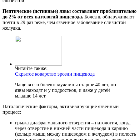
слизистой.
Пептические (истинные) язвы составляют приблизительно
до 2% от всех патологий пищевода.
Болезнь обнаруживают
почти в 29 раз реже, чем язвенное заболевание слизистой
желудка.
Читайте также:
Скрытое коварство эрозии пищевода
Чаще всего болеют мужчины старше 40 лет, но
язвы находят и у подростков, и даже у детей
младше 14 лет.
Патологические факторы, активизирующие язвенный
процесс:
грыжа диафрагмального отверстия – патология, когда
через отверстие в нижней части пищевода и кардию
(кольцо мышц между пищеводом и желудком) в полость
груди продвигаются ткани верхнего участка желудка;