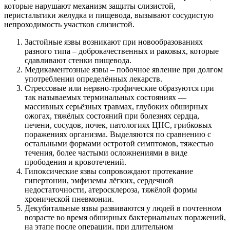
которые нарушают механизм защиты слизистой,
перистальтики желудка и пищевода, вызывают сосудистую
непроходимость участков слизистой.
Застойные язвы возникают при новообразованиях
разного типа – доброкачественных и раковых, которые
сдавливают стенки пищевода.
Медикаментозные язвы – побочное явление при долгом
употреблении определённых лекарств.
Стрессовые или нервно-трофические образуются при
так называемых терминальных состояниях —
массивных серьёзных травмах, глубоких обширных
ожогах, тяжёлых состояний при болезнях сердца,
печени, сосудов, почек, патологиях ЦНС, грибковых
поражениях организма. Выделяются по сравнению с
остальными формами остротой симптомов, тяжестью
течения, более частыми осложнениями в виде
прободения и кровотечений.
Гипоксические язвы сопровождают протекание
гипертонии, эмфиземы лёгких, сердечной
недостаточности, атеросклероза, тяжёлой формы
хронической пневмонии.
Декубитальные язвы развиваются у людей в почтенном
возрасте во время обширных бактериальных поражений,
на этапе после операции, при длительном