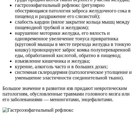
гастроэзофагеальный рефлюкс (регулярно
обостряющаяся патология заброса желудочного сока в
пищевод и раздражение его слизистой);
слабость кардии (вялое закрытие кольца мышц между
пищеводной трубкой и желудком);
нарушение моторики желудка, его вялость и
одновременное увеличение тонуса привратника
(круговой мышцы в месте перехода желудка в тонкую
кишку) провоцируют заброс комка полупереваренной
еды, обработанной кислотой, обратно в пищевод;
изъязвление кишечника и желудка;
курение, алкоголь часто и в больших дозах;
системная склеродермия (патологическое утолщение и
уменьшение эластичности соединительной ткани).
Большое значение в развитии язв придают невротическим
патологиям, обусловленные травмами головного мозга или
его заболеваниями — менингитами, энцефалитами.