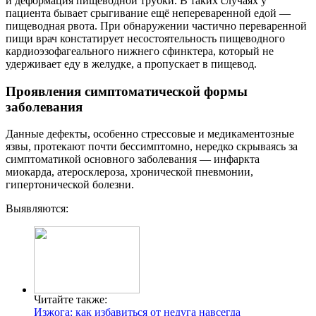
и деформация пищеводной трубки. В таких случаях у
пациента бывает срыгивание ещё непереваренной едой —
пищеводная рвота. При обнаружении частично переваренной
пищи врач констатирует несостоятельность пищеводного
кардиоэзофагеального нижнего сфинктера, который не
удерживает еду в желудке, а пропускает в пищевод.
Проявления симптоматической формы
заболевания
Данные дефекты, особенно стрессовые и медикаментозные
язвы, протекают почти бессимптомно, нередко скрываясь за
симптоматикой основного заболевания — инфаркта
миокарда, атеросклероза, хронической пневмонии,
гипертонической болезни.
Выявляются:
Читайте также:
Изжога: как избавиться от недуга навсегда