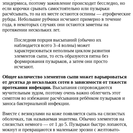
эпидермиса, поэтому заживление происходит бесследно, но
если корочки срывать самостоятельно или пузырьки
расчёсывать, то на их месте остаются оспины — атрофические
рубцы. Небольшие рубчики исчезают примерно в течение
года, в некоторых случаях они остаются заметны на
протяжении нескольких лет.
Последняя порция высыпаний (обычно их
наблюдается всего 3–4 волны) может
характеризоваться неполным циклом развития
элементов сыпи, то есть образуются пятна без
формирования пузырьков, а затем они просто
исчезают.
Общее количество элементов сыпи может варьироваться
от десятка до нескольких сотен в зависимости от тяжести
протекания инфекции.
Высыпания сопровождаются
мучительным зудом, поэтому очень важно облегчить этот
симптом во избежание расчёсывания ребёнком пузырьков и
заноса бактериальной инфекции.
Вместе с везикулами на коже появляется сыпь на слизистых
оболочках, так называемая энантема. Обычно элементов на
слизистых немного — от 1 до 5. Пузырьки быстро лопаются,
мокнут и превращаются в маленькие эрозии с желтовато-