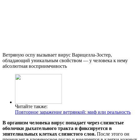
Ветряную оспу вызывает вирус Варицелла-Зостер,
обладающий уникальным свойством — у человека к нему
абсолютная восприимчивость
Читайте также:
Повторное заражение ветрянкой: миф или реальность
В организм человека вирус попадает через слизистые
оболочки дыхательного тракта и фиксируется в
эпителиальных клетках слизистого слоя.
После этого он
проникает в кровеносное русло и внедряется в клетки кожных