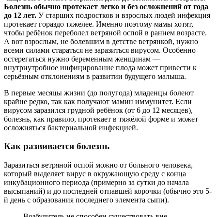
Болезнь обычно протекает легко и без осложнений от года
до 12 лет.
У старших подростков и взрослых людей инфекция
протекает гораздо тяжелее. Именно поэтому мамы хотят,
чтобы ребёнок переболел ветряной оспой в раннем возрасте.
А вот взрослым, не болевшим в детстве ветрянкой, нужно
всеми силами стараться не заразиться вирусом. Особенно
остерегаться нужно беременным женщинам —
внутриутробное инфицирование плода может привести к
серьёзным отклонениям в развитии будущего малыша.
В первые месяцы жизни (до полугода) младенцы болеют
крайне редко, так как получают мамин иммунитет. Если
вирусом заразился грудной ребёнок (от 6 до 12 месяцев),
болезнь, как правило, протекает в тяжёлой форме и может
осложняться бактериальной инфекцией.
Как развивается болезнь
Заразиться ветряной оспой можно от больного человека,
который выделяет вирус в окружающую среду с конца
инкубационного периода (примерно за сутки до начала
высыпаний) и до последней отпавшей корочки (обычно это 5-
й день с образования последнего элемента сыпи).
Возбудитель не способен существовать вне