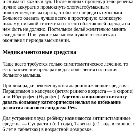
и снимают кожный зуд. После водных процедур тело ребёнка
нужно аккуратно промокнуть хлопчатобумажным
полотенцем, не вытирать, чтобы не повредить пузырьки.
Больного одевать лучше всего в просторную хлопковую
пижаму, никакой синтетики и тесно облегающей одежды на
нём быть не должно. Постельное бельё желательно менять
ежедневно. Прогулки с малышом нужно отложить до
окончания периода высыпаний.
Медикаментозные средства
Чаще всего требуется только симптоматическое лечение, то
есть назначение препаратов для облегчения состояния
больного малыша.
При лихорадке рекомендуются жаропонижающие средства:
Парацетамол в капсулах (детям раннего возраста — в сиропе)
или Ибупрофен (Нурофен).
Ацетилсалициловую кислоту
давать больному категорически нельзя во избежание
развития опасного синдрома Рея.
Для устранения зуда ребёнку назначаются антигистаминные
средства — Супрастин (с 1 года), Тавегил (с 1 года в сиропе, с
6 лет в таблетках) в возрастной дозировке.