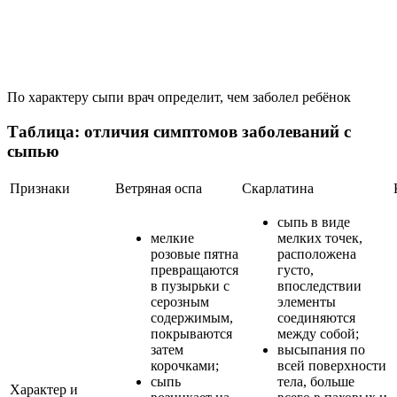
По характеру сыпи врач определит, чем заболел ребёнок
Таблица: отличия симптомов заболеваний с
сыпью
Признаки
Ветряная оспа
Скарлатина
сыпь в виде
мелкие
мелких точек,
розовые пятна
расположена
превращаются
густо,
в пузырьки с
впоследствии
серозным
элементы
содержимым,
соединяются
покрываются
между собой;
затем
высыпания по
корочками;
всей поверхности
сыпь
тела, больше
Характер и