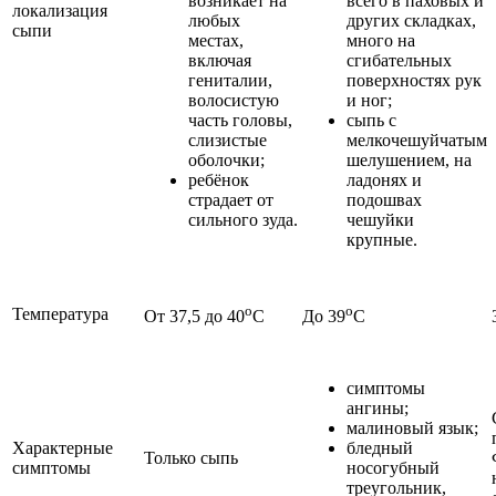
возникает на
всего в паховых и
локализация
любых
других складках,
сыпи
местах,
много на
включая
сгибательных
гениталии,
поверхностях рук
волосистую
и ног;
часть головы,
сыпь с
слизистые
мелкочешуйчатым
оболочки;
шелушением, на
ребёнок
ладонях и
страдает от
подошвах
сильного зуда.
чешуйки
крупные.
о
о
Температура
От 37,5 до 40
С
До 39
С
симптомы
ангины;
малиновый язык;
Характерные
бледный
Только сыпь
симптомы
носогубный
треугольник,