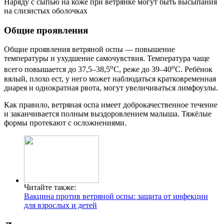
Наряду с сыпью на коже при ветрянке могут быть высыпания
на слизистых оболочках
Общие проявления
Общие проявления ветряной оспы — повышение
температуры и ухудшение самочувствия. Температура чаще
о
о
всего повышается до 37,5–38,5
С, реже до 39–40
С. Ребёнок
вялый, плохо ест, у него может наблюдаться кратковременная
диарея и однократная рвота, могут увеличиваться лимфоузлы.
Как правило, ветряная оспа имеет доброкачественное течение
и заканчивается полным выздоровлением малыша. Тяжёлые
формы протекают с осложнениями.
Читайте также:
Вакцина против ветряной оспы: защита от инфекции
для взрослых и детей