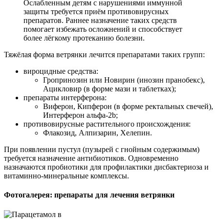
Ослабленным детям с нарушениями иммунной
защиты требуется приём противовирусных
препаратов. Раннее назначение таких средств
помогает избежать осложнений и способствует
более лёгкому протеканию болезни.
Тяжёлая форма ветрянки лечится препаратами таких групп:
вироцидные средства:
Гропринозин или Новирин (инозин пранобекс),
Ацикловир (в форме мази и таблетках);
препараты интерферона:
Виферон, Кипферон (в форме ректальных свечей),
Интерферон альфа-2b;
противовирусные растительного происхождения:
Флакозид, Алпизарин, Хелепин.
При появлении пустул (пузырей с гнойным содержимым)
требуется назначение антибиотиков. Одновременно
назначаются пробиотики для профилактики дисбактериоза и
витаминно-минеральные комплексы.
Фотогалерея: препараты для лечения ветрянки