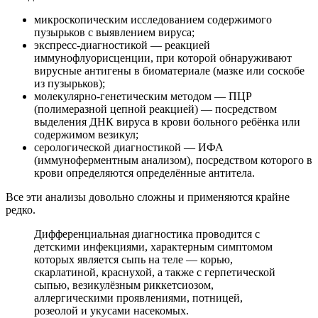
микроскопическим исследованием содержимого
пузырьков с выявлением вируса;
экспресс-диагностикой — реакцией
иммунофлуорисценции, при которой обнаруживают
вирусные антигены в биоматериале (мазке или соскобе
из пузырьков);
молекулярно-генетическим методом — ПЦР
(полимеразной цепной реакцией) — посредством
выделения ДНК вируса в крови больного ребёнка или
содержимом везикул;
серологической диагностикой — ИФА
(иммуноферментным анализом), посредством которого в
крови определяются определённые антитела.
Все эти анализы довольно сложны и применяются крайне
редко.
Дифференциальная диагностика проводится с
детскими инфекциями, характерным симптомом
которых является сыпь на теле — корью,
скарлатиной, краснухой, а также с герпетической
сыпью, везикулёзным риккетсиозом,
аллергическими проявлениями, потницей,
розеолой и укусами насекомых.