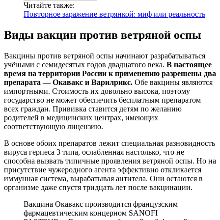
Читайте также:
Повторное заражение ветрянкой: миф или реальность
Виды вакцин против ветряной оспы
Вакцины против ветряной оспы начинают разрабатываться
учёными с семидесятых годов двадцатого века.
В настоящее
время на территории России к применению разрешены два
препарата — Окавакс и Варилрикс.
Обе вакцины являются
импортными. Стоимость их довольно высока, поэтому
государство не может обеспечить бесплатным препаратом
всех граждан. Прививка ставится детям по желанию
родителей в медицинских центрах, имеющих
соответствующую лицензию.
В основе обоих препаратов лежит специальная разновидность
вируса герпеса 3 типа, ослабленная настолько, что не
способна вызвать типичные проявления ветряной оспы. Но на
присутствие чужеродного агента эффективно откликается
иммунная система, вырабатывая антитела. Они остаются в
организме даже спустя тридцать лет после вакцинации.
Вакцина Окавакс производится французским
фармацевтическим концерном SANOFI