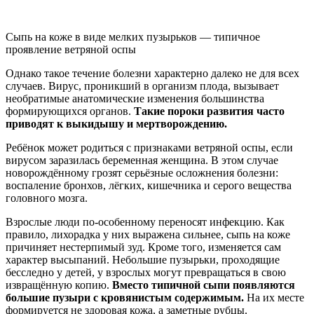
Сыпь на коже в виде мелких пузырьков — типичное
проявление ветряной оспы
Однако такое течение болезни характерно далеко не для всех
случаев. Вирус, проникший в организм плода, вызывает
необратимые анатомические изменения большинства
формирующихся органов.
Такие пороки развития часто
приводят к выкидышу и мертворождению.
Ребёнок может родиться с признаками ветряной оспы, если
вирусом заразилась беременная женщина. В этом случае
новорождённому грозят серьёзные осложнения болезни:
воспаление бронхов, лёгких, кишечника и серого вещества
головного мозга.
Взрослые люди по-особенному переносят инфекцию. Как
правило, лихорадка у них выражена сильнее, сыпь на коже
причиняет нестерпимый зуд. Кроме того, изменяется сам
характер высыпаний. Небольшие пузырьки, проходящие
бесследно у детей, у взрослых могут превращаться в свою
извращённую копию.
Вместо типичной сыпи появляются
большие пузыри с кровянистым содержимым.
На их месте
формируется не здоровая кожа, а заметные рубцы.