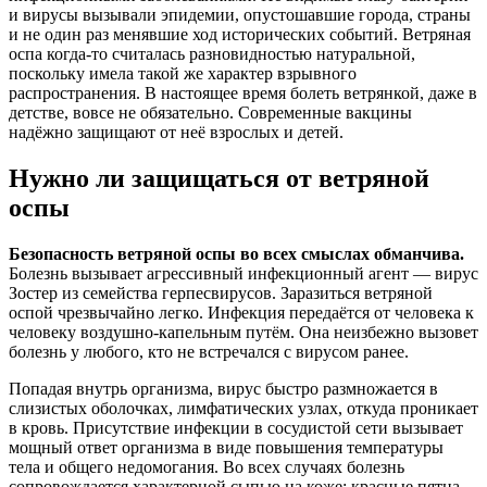
и вирусы вызывали эпидемии, опустошавшие города, страны
и не один раз менявшие ход исторических событий. Ветряная
оспа когда-то считалась разновидностью натуральной,
поскольку имела такой же характер взрывного
распространения. В настоящее время болеть ветрянкой, даже в
детстве, вовсе не обязательно. Современные вакцины
надёжно защищают от неё взрослых и детей.
Нужно ли защищаться от ветряной
оспы
Безопасность ветряной оспы во всех смыслах обманчива.
Болезнь вызывает агрессивный инфекционный агент — вирус
Зостер из семейства герпесвирусов. Заразиться ветряной
оспой чрезвычайно легко. Инфекция передаётся от человека к
человеку воздушно-капельным путём. Она неизбежно вызовет
болезнь у любого, кто не встречался с вирусом ранее.
Попадая внутрь организма, вирус быстро размножается в
слизистых оболочках, лимфатических узлах, откуда проникает
в кровь. Присутствие инфекции в сосудистой сети вызывает
мощный ответ организма в виде повышения температуры
тела и общего недомогания. Во всех случаях болезнь
сопровождается характерной сыпью на коже: красные пятна