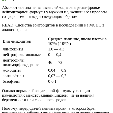
Абсолютные значения числа лейкоцитов в расшифровке
лейкоцитарной формулы у мужчин и у женщин без проблем
со здоровьем выглядят следующим образом:
READ
Свойства эритроцитов в исследовании на MCHC в
анализе крови
Среднее значение, число клеток в
Вид лейкоцитов
10⁹/л ( 10¹²/л)
лимфоциты
1,0 — 4,3
нейтрофилы молодые
0 — 0,4
нейтрофилы
46 — 73
полиморфноядерные
моноциты
0,04 — 0,9
эозинофилы
0,03 — 0,3
базофилы
0-0,1
Однако нормы лейкоцитарной формулы у женщин
изменяются с менструальным циклом, из-за наличия
беременности или срока после родов.
Поэтому, перед сдачей анализа крови, в котором будет
расшифровка лейкоцитарной формулы, врач должен опросить