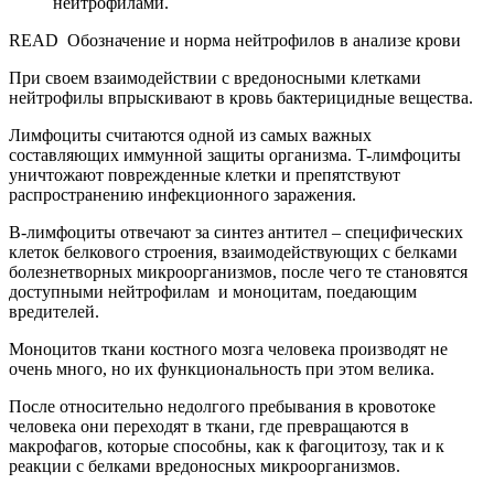
нейтрофилами.
READ
Обозначение и норма нейтрофилов в анализе крови
При своем взаимодействии с вредоносными клетками
нейтрофилы впрыскивают в кровь бактерицидные вещества.
Лимфоциты считаются одной из самых важных
составляющих иммунной защиты организма. T-лимфоциты
уничтожают поврежденные клетки и препятствуют
распространению инфекционного заражения.
B-лимфоциты отвечают за синтез антител – специфических
клеток белкового строения, взаимодействующих с белками
болезнетворных микроорганизмов, после чего те становятся
доступными нейтрофилам и моноцитам, поедающим
вредителей.
Моноцитов ткани костного мозга человека производят не
очень много, но их функциональность при этом велика.
После относительно недолгого пребывания в кровотоке
человека они переходят в ткани, где превращаются в
макрофагов, которые способны, как к фагоцитозу, так и к
реакции с белками вредоносных микроорганизмов.