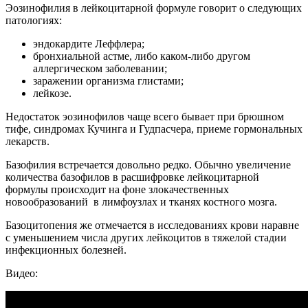
Эозинофилия в лейкоцитарной формуле говорит о следующих
патологиях:
эндокардите Леффлера;
бронхиальной астме, либо каком-либо другом
аллергическом заболевании;
заражении организма глистами;
лейкозе.
Недостаток эозинофилов чаще всего бывает при брюшном
тифе, синдромах Кучинга и Гудпасчера, приеме гормональных
лекарств.
Базофилия встречается довольно редко. Обычно увеличение
количества базофилов в расшифровке лейкоцитарной
формулы происходит на фоне злокачественных
новообразований в лимфоузлах и тканях костного мозга.
Базоцитопения же отмечается в исследованиях крови наравне
с уменьшением числа других лейкоцитов в тяжелой стадии
инфекционных болезней.
Видео: