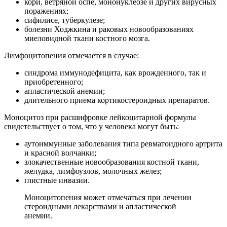
кори, ветряной оспе, мононуклеозе и других вирусных
поражениях;
сифилисе, туберкулезе;
болезни Ходжкина и раковых новообразованиях
миеловидной ткани костного мозга.
Лимфоцитопения отмечается в случае:
синдрома иммунодефицита, как врожденного, так и
приобретенного;
апластической анемии;
длительного приема кортикостероидных препаратов.
Моноцитоз при расшифровке лейкоцитарной формулы
свидетельствует о том, что у человека могут быть:
аутоиммунные заболевания типа ревматоидного артрита
и красной волчанки;
злокачественные новообразования костной ткани,
желудка, лимфоузлов, молочных желез;
глистные инвазии.
Моноцитопения может отмечаться при лечении
стероидными лекарствами и апластической
анемии.