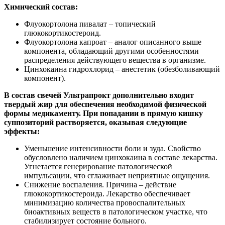
Химический состав:
Флуокортолона пивалат – топический
глюкокортикостероид.
Флуокортолона капроат – аналог описанного выше
компонента, обладающий другими особенностями
распределения действующего вещества в организме.
Цинхокаина гидрохлорид – анестетик (обезболивающий
компонент).
В состав свечей Ультрапрокт дополнительно входит
твердый жир для обеспечения необходимой физической
формы медикаменту. При попадании в прямую кишку
суппозиторий растворяется, оказывая следующие
эффекты:
Уменьшение интенсивности боли и зуда. Свойство
обусловлено наличием цинхокаина в составе лекарства.
Угнетается генерирование патологической
импульсации, что сглаживает неприятные ощущения.
Снижение воспаления. Причина – действие
глюкокортикостероида. Лекарство обеспечивает
минимизацию количества провоспалительных
биоактивных веществ в патологическом участке, что
стабилизирует состояние больного.