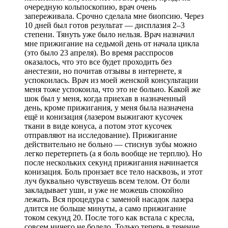
очередную кольпоскопию, врач очень
запереживала. Срочно сделала мне биопсию. Через
10 дней был готов результат — дисплазия 2–3
степени. Тянуть уже было нельзя. Врач назначил
мне прижигание на седьмой день от начала цикла
(это было 23 апреля). Во время расспросов
оказалось, что это все будет проходить без
анестезии, но почитав отзывы в интернете, я
успокоилась. Врач из моей женской консультации
меня тоже успокоила, что это не больно. Какой же
шок был у меня, когда приехав в назначенный
день, кроме прижигания, у меня была назначена
ещё и конизация (лазером выжигают кусочек
ткани в виде конуса, а потом этот кусочек
отправляют на исследование). Прижигание
действительно не больно — стиснув зубы можно
легко перетерпеть (а я боль вообще не терплю). Но
после нескольких секунд прижигания начинается
конизация. Боль пронзает все тело насквозь, и этот
луч буквально чувствуешь всем телом. От боли
закладывает уши, и уже не можешь спокойно
лежать. Вся процедура с заменой насадок лазера
длится не больше минуты, а само прижигание
током секунд 20. После того как встала с кресла,
совсем ничего не болело. Только теперь в течение