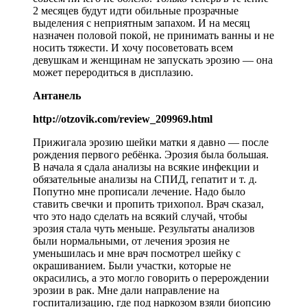
2 месяцев будут идти обильные прозрачные
выделения с неприятным запахом. И на месяц
назначен половой покой, не принимать ванны и не
носить тяжести. И хочу посоветовать всем
девушкам и женщинам не запускать эрозию — она
может переродиться в дисплазию.
Антанель
http://otzovik.com/review_209969.html
Прижигала эрозию шейки матки я давно — после
рождения первого ребёнка. Эрозия была большая.
В начала я сдала анализы на всякие инфекции и
обязательные анализы на СПИД, гепатит и т. д.
Попутно мне прописали лечение. Надо было
ставить свечки и пропить трихопол. Врач сказал,
что это надо сделать на всякий случай, чтобы
эрозия стала чуть меньше. Результаты анализов
были нормальными, от лечения эрозия не
уменьшилась и мне врач посмотрел шейку с
окрашиванием. Были участки, которые не
окрасились, а это могло говорить о перерождении
эрозии в рак. Мне дали направление на
госпитализацию, где под наркозом взяли биопсию