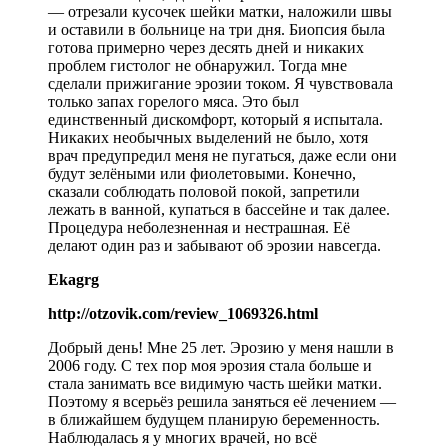
— отрезали кусочек шейки матки, наложили швы
и оставили в больнице на три дня. Биопсия была
готова примерно через десять дней и никаких
проблем гистолог не обнаружил. Тогда мне
сделали прижигание эрозии током. Я чувствовала
только запах горелого мяса. Это был
единственный дискомфорт, который я испытала.
Никаких необычных выделений не было, хотя
врач предупредил меня не пугаться, даже если они
будут зелёными или фиолетовыми. Конечно,
сказали соблюдать половой покой, запретили
лежать в ванной, купаться в бассейне и так далее.
Процедура неболезненная и нестрашная. Её
делают один раз и забывают об эрозии навсегда.
Ekagrg
http://otzovik.com/review_1069326.html
Добрый день! Мне 25 лет. Эрозию у меня нашли в
2006 году. С тех пор моя эрозия стала больше и
стала занимать все видимую часть шейки матки.
Поэтому я всерьёз решила заняться её лечением —
в ближайшем будущем планирую беременность.
Наблюдалась я у многих врачей, но всё