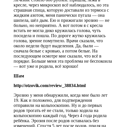
кресле, через микроскоп всё наблюдалось, но эта
страшная спица, которую доставали из термоса с
жидким азотом, меня панически пугала — она
шипела, шёл дым. Ею и прижигали эрозию — не
больно, но неприятно. А вот потом я с кресла
встать не могла дико кружилась голова, чуть
посидела и пошла. По дороге жутко кружилась
голова, зрение помутнело. Врачи сказали, что
около недели будут выделения. Да, были —
сначала белые с кровью, а потом белые. На
последующем осмотре мне сказали, что всё в
порядке. Больше меня эта проблема не беспокоила
— вот уже и родила, всё хорошо!
Шам
http://otzovik.com/review_38834.html
Эрозию у меня обнаружили, когда мне было лет
19. Как и положено, для подтверждения
отправили на кольпоскопию. Ну и до первых
родов трогать её не стали, только ходила на
кольпоскопию каждый год. Через 4 года родила
ребёнка. Эрозия после родов оставалась без
изменений. Спустя 5 лет после родов, придя на