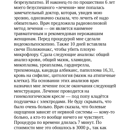
безрезультатно. И наконец-то по прошествии 6 лет
моего безуспешного «лечения» мне попалась
замечательный доктор, которая, увидев мою
эрозию, однозначно сказала, что лечить её надо
обязательно. Врач предложила радиоволновой
метод лечения — он является наименее
травматичным и рекомендован нерожавшим
женщинам. Перед процедурой мне сделали
видеокольпоскопию. Также 10 дней вставляла
свечи Полижинакс, чтобы убить плохую
микрофлору. Сдала следующие анализы: общий
анализ крови, общий мазок, хламидии,
микоплазма, уреаплазма, гарднерелла,
трихомонада, кандида албиканс, папиллома 16,31,
кровь на сифилис, цитология (мазок на атипичные
клетки). На основании этих анализов врач
назначил мне лечение после окончания следующей
менструации. Лечение проводится на
гинекологическом кресле — под попу кладётся
подушечка с электродами. Не буду скрывать, что
было очень больно. Врач сказала, что болевые
ощущения зависят от нервной системы — кому-то
больно, а кто-то вообще ничего не чувствует.
Процедура по времени длилась 7 минут. По
стоимости мне это обошлось в 3000 р., так как