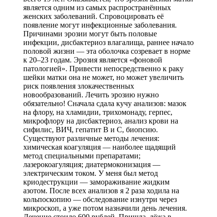
является одним из самых распространённых
женских заболеваний. Спровоцировать её
появление могут инфекционные заболевания.
Причинами эрозии могут быть половые
инфекции, дисбактериоз влагалища, раннее начало
половой жизни — эта оболочка созревает в норме
к 20–23 годам. Эрозия является «фоновой
патологией». Привести непосредственно к раку
шейки матки она не может, но может увеличить
риск появления злокачественных
новообразований. Лечить эрозию нужно
обязательно! Сначала сдала кучу анализов: мазок
на флору, на хламидии, трихомонаду, герпес,
микрофлору на дисбактериоз, анализ крови на
сифилис, ВИЧ, гепатит В и С, биопсию.
Существуют различные методы лечения:
химическая коагуляция — наиболее щадящий
метод специальными препаратами;
лазерокоагуляция; диатермоконизация —
электрическим током. У меня был метод
криодеструкции — замораживание жидким
азотом. После всех анализов я 2 раза ходила на
кольпоскопию — обследование изнутри через
микроскоп, а уже потом назначили день лечения.
Лечение стоило 600 рублей. Пришла, лёжа в