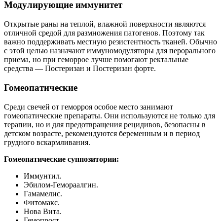
Модулирующие иммунитет
Открытые раны на теплой, влажной поверхности являются
отличной средой для размножения патогенов. Поэтому так
важно поддерживать местную резистентность тканей. Обычно
с этой целью назначают иммуномодуляторы для перорального
приема, но при геморрое лучше помогают ректальные
средства — Постеризан и Постеризан форте.
Гомеопатические
Среди свечей от геморроя особое место занимают
гомеопатические препараты. Они используются не только для
терапии, но и для предотвращения рецидивов, безопасны в
детском возрасте, рекомендуются беременным и в период
грудного вскармливания.
Гомеопатические суппозитории:
Иммунтил.
Эбилом-Гемораалгин.
Гамамелис.
Фитомакс.
Нова Вита.
Гемопрост.