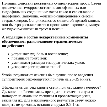
Принцип действия ректальных суппозиториев прост. Свечи
для лечения геморроя состоят из липофильных или
гидрофильных соединений: масла какао и его сплавов с
парафином, ланолина, желатино-глицериновых смесей,
твердых жиров. Соприкасаясь со слизистой прямой кишки,
они быстро расплавляются и проникают в кровоток, минуя
желудочно-кишечный тракт и печень.
А входящие в состав лекарственные компоненты
обеспечивают разноплановое терапевтическое
воздействие:
устраняют зуд, боль и воспаление;
повышают тонус вен;
уменьшают размеры геморрагических узлов;
ускоряют регенерацию тканей.
Чтобы результат от лечения был лучше, после введения
суппозитория рекомендуется прилечь на 25–35 минут.
Эффективны ли ректальные свечи при наружном геморрое?
Да, конечно. Размягчаясь, препарат вытекает из ануса и
попадает на анальные трещины и кровоточащие узлы,
заживляя их. Для максимального результата свечу можно
вводить не до конца, оставив снаружи 0,5–1 см.