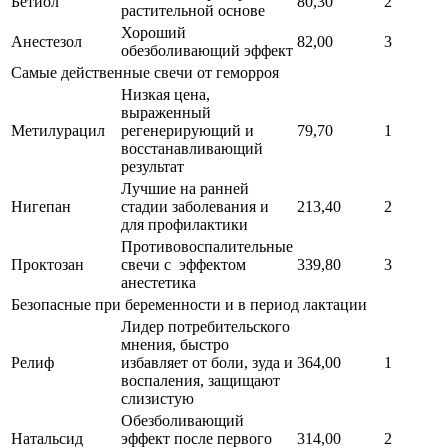
Бетиол
80,30
2
растительной основе
Хороший
Анестезол
82,00
3
обезболивающий эффект
Самые действенные свечи от геморроя
Низкая цена,
выраженный
Метилурацил
регенерирующий и
79,70
1
восстанавливающий
результат
Лучшие на ранней
Нигепан
стадии заболевания и
213,40
2
для профилактики
Противовоспалительные
Проктозан
свечи с эффектом
339,80
3
анестетика
Безопасные при беременности и в период лактации
Лидер потребительского
мнения, быстро
Релиф
избавляет от боли, зуда и
364,00
1
воспаления, защищают
слизистую
Обезболивающий
Натальсид
эффект после первого
314,00
2