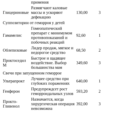
примения
Размягчают каловые
Глицериновые
массы и ускоряют
130,00
3
дефекацию
Суппозитории от геморроя у детей
Гомеопатический
препарат с минимумом
Гамамелис
92,60
1
противопоказаний и
побочных реакций
Лидер продаж, мягкое и
Облепиховые
68,50
2
недорогое средство
Быстрое и щадящее
Проктоседил
воздействие. Выбор
349,60
3
М
большинства мам
Свечи при запущенном геморрое
Лучшее средство при
Ультрапрокт
640,00
1
глубоких поражениях
Предупреждсет рост
Генферон
593,20
2
геморроидальных узлов
Назначается, когда
Прокто-
хирургическая операция
392,00
3
Гливенол
невозможна