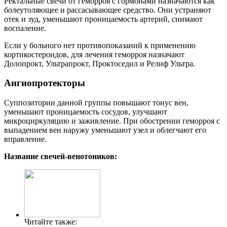
Ректальные свечи от геморроя с гормонами назначаются как
болеутоляющее и рассасывающее средство. Они устраняют
отек и зуд, уменьшают проницаемость артерий, снимают
воспаление.
Если у больного нет противопоказаний к применению
кортикостероидов, для лечения геморроя назначают
Долопрокт, Ультрапрокт, Проктоседил и Релиф Ультра.
Ангиопротекторы
Суппозитории данной группы повышают тонус вен,
уменьшают проницаемость сосудов, улучшают
микроциркуляцию и заживление. При обострении геморроя с
выпадением вен наружу уменьшают узел и облегчают его
вправление.
Название свечей-венотоников:
Читайте также: