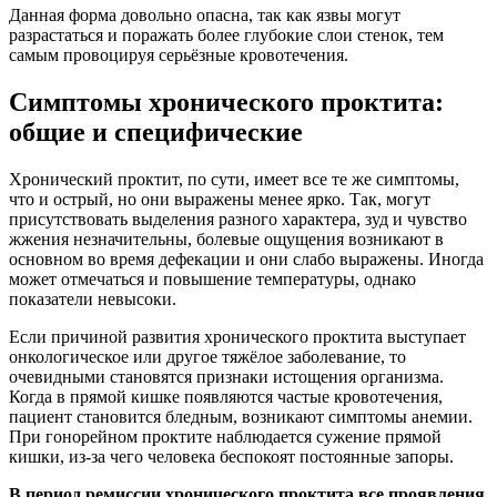
Данная форма довольно опасна, так как язвы могут
разрастаться и поражать более глубокие слои стенок, тем
самым провоцируя серьёзные кровотечения.
Симптомы хронического проктита:
общие и специфические
Хронический проктит, по сути, имеет все те же симптомы,
что и острый, но они выражены менее ярко. Так, могут
присутствовать выделения разного характера, зуд и чувство
жжения незначительны, болевые ощущения возникают в
основном во время дефекации и они слабо выражены. Иногда
может отмечаться и повышение температуры, однако
показатели невысоки.
Если причиной развития хронического проктита выступает
онкологическое или другое тяжёлое заболевание, то
очевидными становятся признаки истощения организма.
Когда в прямой кишке появляются частые кровотечения,
пациент становится бледным, возникают симптомы анемии.
При гонорейном проктите наблюдается сужение прямой
кишки, из-за чего человека беспокоят постоянные запоры.
В период ремиссии хронического проктита все проявления