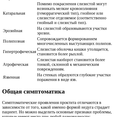
Помимо покраснения слизистой могут
возникать мелкие кровоизлияния
Катаральная
(геморрагический тип), гнойное или
слизистое отделяемое (соответственно
гнойный и слизистый тип).
На слизистой образовываются участки
Эрозийная
эрозии.
Сопровождается формированием
Полипозная
многочисленных выступающих полипов.
Слизистая оболочка кишки утолщается,
Гипертрофическая
становится более рыхлой.
Слизистая наоборот становится более
Атрофическая
тонкой, склонной к механическим
повреждениям.
На стенках образуются глубокие участки
Язвенная
поражения в виде язв.
Общая симптоматика
Симптоматические проявления проктита отличаются в
зависимости от того, какой именно формой недуга страдает
пациент. Но можно выделить основные признаки проблемы,
которые имеют место при любой разновидности: