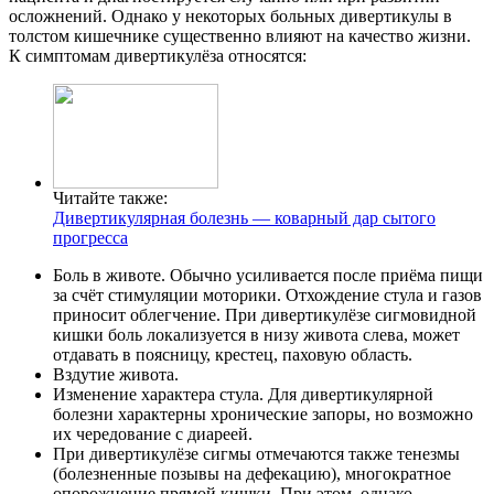
осложнений. Однако у некоторых больных дивертикулы в
толстом кишечнике существенно влияют на качество жизни.
К симптомам дивертикулёза относятся:
Читайте также:
Дивертикулярная болезнь — коварный дар сытого
прогресса
Боль в животе. Обычно усиливается после приёма пищи
за счёт стимуляции моторики. Отхождение стула и газов
приносит облегчение. При дивертикулёзе сигмовидной
кишки боль локализуется в низу живота слева, может
отдавать в поясницу, крестец, паховую область.
Вздутие живота.
Изменение характера стула. Для дивертикулярной
болезни характерны хронические запоры, но возможно
их чередование с диареей.
При дивертикулёзе сигмы отмечаются также тенезмы
(болезненные позывы на дефекацию), многократное
опорожнение прямой кишки. При этом, однако,