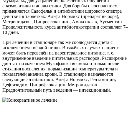
Мукофальк, для устранения болезненных ощущений —
спазмолитики и анальгетики. Для борьбы с воспалением
применяются Салофальк и антибиотики широкого спектра
действия в таблетках: Альфа Нормикс (препарат выбора),
Метронидазол, Ципрофлоксацин, Амоксиклав, Аугментин.
Продолжительность курса антибиотикотерапии составляет 7–
10 дней.
При лечении в стационаре так же соблюдается диета с
исключением твёрдой пищи. В тяжёлых случаях пациент
может быть переведён на парентеральное питание, т. е.
внутривенное введение питательных растворов. Расширение
диеты с назначением Мукофалька возможно только после
стихания воспаления, нормализации температуры тела и
показателей анализа крови. В стационаре назначаются
следующие антибиотики: Альфа Нормикс, Гентамицин,
Цефтазидим, Ципрофлоксацин, Метронидазол.
Предпочтительный путь введения — инъекционный.