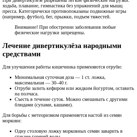
При дивертикулёзе разрешены лёгкие физические нагрузки:
ходьба, плавание, гимнастика без упражнений для мышц
пресса. Категорически противопоказаны подвижные игры
(например, футбол), бег, прыжки, подъем тяжестей.
Внимание! При обострении заболевания любые
физические нагрузки запрещены.
Лечение дивертикулёза народными
средствами
Для улучшения работы кишечника применяются отруби:
Минимальная суточная доза — 1 ст. ложка,
максимальная — 30–40 г.
Отруби залить кефиром или жидким йогуртом, оставить
на полчаса.
Съесть в течение суток. Можно смешивать с другими
блюдами (супами, кашами).
Для борьбы с метеоризмом применяется настой из семян
моркови:
Одну столовую ложку морковных семян заварить в
стакане горячей воды.