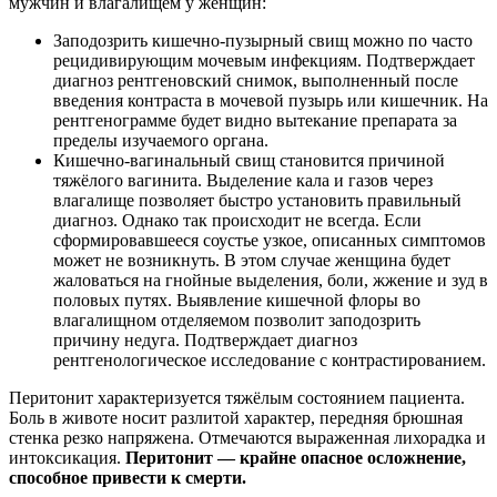
мужчин и влагалищем у женщин:
Заподозрить кишечно-пузырный свищ можно по часто
рецидивирующим мочевым инфекциям. Подтверждает
диагноз рентгеновский снимок, выполненный после
введения контраста в мочевой пузырь или кишечник. На
рентгенограмме будет видно вытекание препарата за
пределы изучаемого органа.
Кишечно-вагинальный свищ становится причиной
тяжёлого вагинита. Выделение кала и газов через
влагалище позволяет быстро установить правильный
диагноз. Однако так происходит не всегда. Если
сформировавшееся соустье узкое, описанных симптомов
может не возникнуть. В этом случае женщина будет
жаловаться на гнойные выделения, боли, жжение и зуд в
половых путях. Выявление кишечной флоры во
влагалищном отделяемом позволит заподозрить
причину недуга. Подтверждает диагноз
рентгенологическое исследование с контрастированием.
Перитонит характеризуется тяжёлым состоянием пациента.
Боль в животе носит разлитой характер, передняя брюшная
стенка резко напряжена. Отмечаются выраженная лихорадка и
интоксикация.
Перитонит — крайне опасное осложнение,
способное привести к смерти.