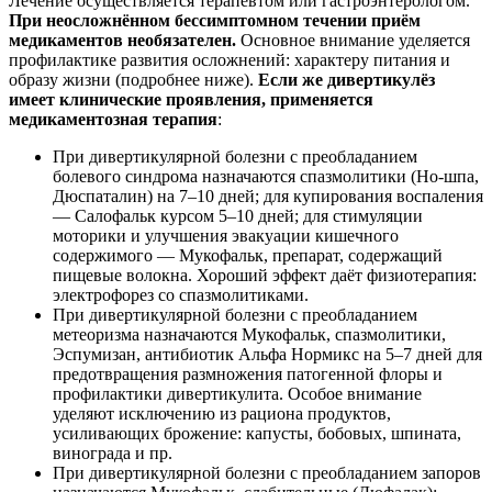
Лечение осуществляется терапевтом или гастроэнтерологом.
При неосложнённом бессимптомном течении приём
медикаментов необязателен.
Основное внимание уделяется
профилактике развития осложнений: характеру питания и
образу жизни (подробнее ниже).
Если же дивертикулёз
имеет клинические проявления, применяется
медикаментозная терапия
:
При дивертикулярной болезни с преобладанием
болевого синдрома назначаются спазмолитики (Но-шпа,
Дюспаталин) на 7–10 дней; для купирования воспаления
— Салофальк курсом 5–10 дней; для стимуляции
моторики и улучшения эвакуации кишечного
содержимого — Мукофальк, препарат, содержащий
пищевые волокна. Хороший эффект даёт физиотерапия:
электрофорез со спазмолитиками.
При дивертикулярной болезни с преобладанием
метеоризма назначаются Мукофальк, спазмолитики,
Эспумизан, антибиотик Альфа Нормикс на 5–7 дней для
предотвращения размножения патогенной флоры и
профилактики дивертикулита. Особое внимание
уделяют исключению из рациона продуктов,
усиливающих брожение: капусты, бобовых, шпината,
винограда и пр.
При дивертикулярной болезни с преобладанием запоров