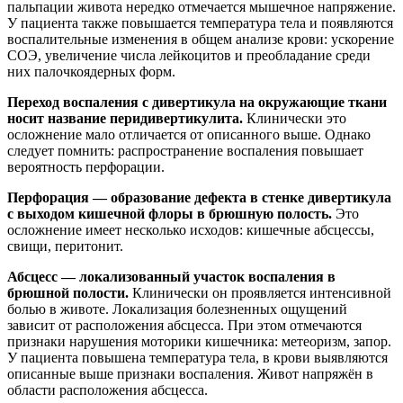
пальпации живота нередко отмечается мышечное напряжение.
У пациента также повышается температура тела и появляются
воспалительные изменения в общем анализе крови: ускорение
СОЭ, увеличение числа лейкоцитов и преобладание среди
них палочкоядерных форм.
Переход воспаления с дивертикула на окружающие ткани
носит название перидивертикулита.
Клинически это
осложнение мало отличается от описанного выше. Однако
следует помнить: распространение воспаления повышает
вероятность перфорации.
Перфорация — образование дефекта в стенке дивертикула
с выходом кишечной флоры в брюшную полость.
Это
осложнение имеет несколько исходов: кишечные абсцессы,
свищи, перитонит.
Абсцесс — локализованный участок воспаления в
брюшной полости.
Клинически он проявляется интенсивной
болью в животе. Локализация болезненных ощущений
зависит от расположения абсцесса. При этом отмечаются
признаки нарушения моторики кишечника: метеоризм, запор.
У пациента повышена температура тела, в крови выявляются
описанные выше признаки воспаления. Живот напряжён в
области расположения абсцесса.