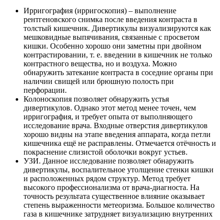
Ирригография (ирригоскопия) – выполнение
рентгеновского снимка после введения контраста в
толстый кишечник. Дивертикулы визуализируются как
мешковидные выпячивания, связанные с просветом
кишки. Особенно хорошо они заметны при двойном
контрастировании, т. е. введении в кишечник не только
контрастного вещества, но и воздуха. Можно
обнаружить затекание контраста в соседние органы при
наличии свищей или брюшную полость при
перфорации.
Колоноскопия позволяет обнаружить устья
дивертикулов. Однако этот метод менее точен, чем
ирригография, и требует опыта от выполняющего
исследование врача. Входные отверстия дивертикулов
хорошо видны на этапе введения аппарата, когда петли
кишечника ещё не расправлены. Отмечается отёчность и
покраснение слизистой оболочки вокруг устьев.
УЗИ. Данное исследование позволяет обнаружить
дивертикулы, воспалительное утолщение стенки кишки
и расположенных рядом структур. Метод требует
высокого профессионализма от врача-диагноста. На
точность результата существенное влияние оказывает
степень выраженности метеоризма. Большое количество
газа в кишечнике затрудняет визуализацию внутренних