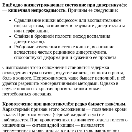
Ещё одно жизнеугрожающее состояние при дивертикулёзе
— кишечная непроходимость.
Причины её следующие:
Сдавливание кишки абсцессом или воспалительным
инфильтратом, возникшим в результате дивертикулита
или перфорации.
Спайки в брюшной полости (исход воспаления
дивертикулов).
Рубцовые изменения в стенке кишки, возникшие
вследствие частых рецидивов дивертикулита,
способствуют деформации и сужению её просвета.
Симптомами этого осложнения становятся задержка
отхождения стула и газов, вздутие живота, тошнота и рвота,
боль в животе. Непроходимость чаще бывает неполной, и её
удаётся разрешить консервативными методами. Однако в
случае полного закрытия просвета кишки может
потребоваться операция.
Кровотечение при дивертикулёзе редко бывает тяжёлым.
Характерный признак этого осложнения — появление крови
в кале. При этом мелена (чёрный жидкий стул) не
наблюдается. При кровотечениях из нижнего отдела толстого
кишечника — сигмовидной кишки — выявляется
неизмененная кровь, иногда в виде сгустков, равномерно