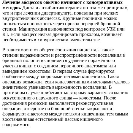
Лечение абсцессов обычно начинают с консервативных
методов.
Диета и антибиотикотерапия по тем же принципам,
что и при лечении дивертикулита, показаны при мелких
внутристеночных абсцессах. Крупные гнойники можно
попытаться опорожнить через прокол передней брюшной
стенки. Манипуляция выполняется под контролем УЗИ или
КТ. Если абсцесс нельзя дренировать проколом, возникает
необходимость в хирургическом вмешательстве.
В зависимости от общего состояния пациента, а также
степени выраженности и распространённости воспаления в
брюшной полости выполняется удаление поражённого
участка кишки с созданием первичного анастомоза или
выведением колостомы. В первом случае формируется
сообщение между здоровыми петлями кишечника. Такая
операция возможна, если консервативными методами удалось
значительно уменьшить выраженность воспаления. В
противном случае прибегают ко второму варианту: созданию
искусственного наружного свища — колостомы. После
достижения ремиссии выполняется реконструктивная
операция: отверстие на брюшной стенке закрывают и
формируют анастомоз между петлями кишечника, тем самым
восстанавливая естественный пассаж кишечного
содержимого.