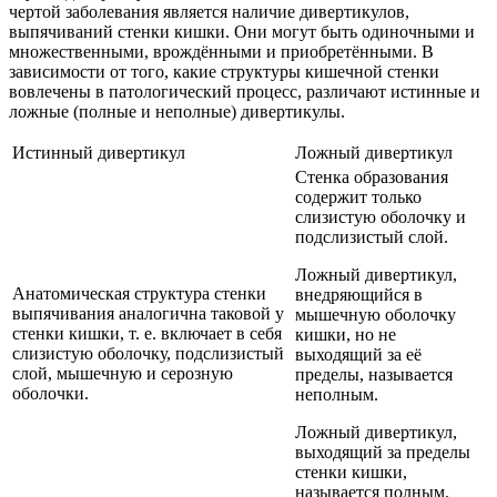
чертой заболевания является наличие дивертикулов,
выпячиваний стенки кишки. Они могут быть одиночными и
множественными, врождёнными и приобретёнными. В
зависимости от того, какие структуры кишечной стенки
вовлечены в патологический процесс, различают истинные и
ложные (полные и неполные) дивертикулы.
Истинный дивертикул
Ложный дивертикул
Стенка образования
содержит только
слизистую оболочку и
подслизистый слой.
Ложный дивертикул,
Анатомическая структура стенки
внедряющийся в
выпячивания аналогична таковой у
мышечную оболочку
стенки кишки, т. е. включает в себя
кишки, но не
слизистую оболочку, подслизистый
выходящий за её
слой, мышечную и серозную
пределы, называется
оболочки.
неполным.
Ложный дивертикул,
выходящий за пределы
стенки кишки,
называется полным.