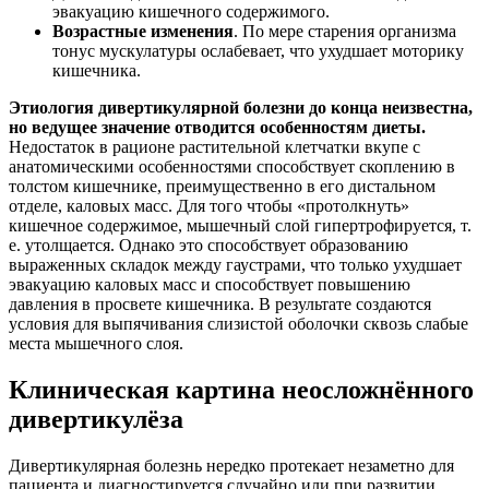
эвакуацию кишечного содержимого.
Возрастные изменения
. По мере старения организма
тонус мускулатуры ослабевает, что ухудшает моторику
кишечника.
Этиология дивертикулярной болезни до конца неизвестна,
но ведущее значение отводится особенностям диеты.
Недостаток в рационе растительной клетчатки вкупе с
анатомическими особенностями способствует скоплению в
толстом кишечнике, преимущественно в его дистальном
отделе, каловых масс. Для того чтобы «протолкнуть»
кишечное содержимое, мышечный слой гипертрофируется, т.
е. утолщается. Однако это способствует образованию
выраженных складок между гаустрами, что только ухудшает
эвакуацию каловых масс и способствует повышению
давления в просвете кишечника. В результате создаются
условия для выпячивания слизистой оболочки сквозь слабые
места мышечного слоя.
Клиническая картина неосложнённого
дивертикулёза
Дивертикулярная болезнь нередко протекает незаметно для
пациента и диагностируется случайно или при развитии