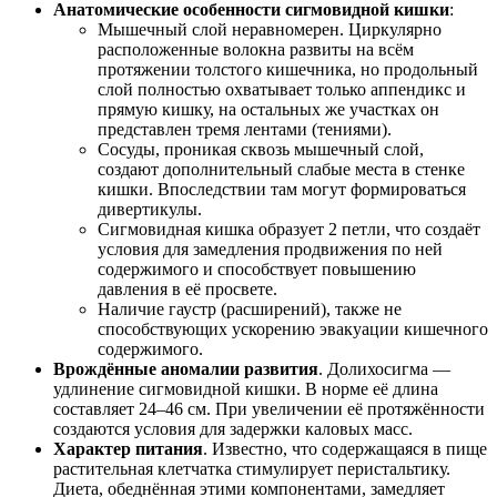
Анатомические особенности сигмовидной кишки
:
Мышечный слой неравномерен. Циркулярно
расположенные волокна развиты на всём
протяжении толстого кишечника, но продольный
слой полностью охватывает только аппендикс и
прямую кишку, на остальных же участках он
представлен тремя лентами (тениями).
Сосуды, проникая сквозь мышечный слой,
создают дополнительный слабые места в стенке
кишки. Впоследствии там могут формироваться
дивертикулы.
Сигмовидная кишка образует 2 петли, что создаёт
условия для замедления продвижения по ней
содержимого и способствует повышению
давления в её просвете.
Наличие гаустр (расширений), также не
способствующих ускорению эвакуации кишечного
содержимого.
Врождённые аномалии развития
. Долихосигма —
удлинение сигмовидной кишки. В норме её длина
составляет 24–46 см. При увеличении её протяжённости
создаются условия для задержки каловых масс.
Характер питания
. Известно, что содержащаяся в пище
растительная клетчатка стимулирует перистальтику.
Диета, обеднённая этими компонентами, замедляет