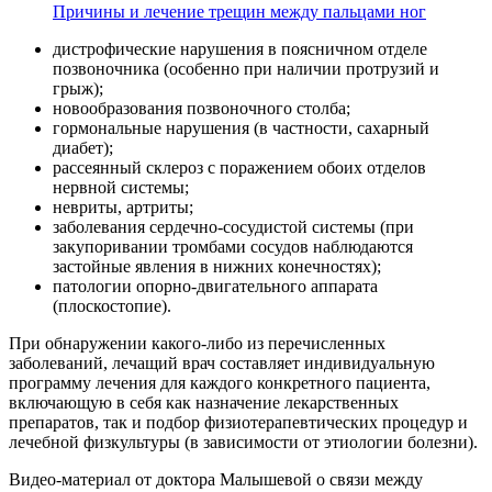
Причины и лечение трещин между пальцами ног
дистрофические нарушения в поясничном отделе
позвоночника (особенно при наличии протрузий и
грыж);
новообразования позвоночного столба;
гормональные нарушения (в частности, сахарный
диабет);
рассеянный склероз с поражением обоих отделов
нервной системы;
невриты, артриты;
заболевания сердечно-сосудистой системы (при
закупоривании тромбами сосудов наблюдаются
застойные явления в нижних конечностях);
патологии опорно-двигательного аппарата
(плоскостопие).
При обнаружении какого-либо из перечисленных
заболеваний, лечащий врач составляет индивидуальную
программу лечения для каждого конкретного пациента,
включающую в себя как назначение лекарственных
препаратов, так и подбор физиотерапевтических процедур и
лечебной физкультуры (в зависимости от этиологии болезни).
Видео-материал от доктора Малышевой о связи между