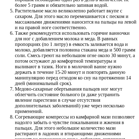
более 5 грамм и обязательно запивая водой.
Растительное масло великолепно работает вкупе с
сахаром. Для этого масло перемешивается с песком и
массажными движениями наносится на пальцы на левой
и на правой ноге соответственно.
Также рекомендуется использовать горячие ванночки
для ног с добавлением молока и меда. В равных
пропорциях (по 1 литру) в емкость заливается вода и
молоко, добавляется половина стакана меда и 500 грамм
соли. Смесь греют на небольшом огне около 30 минут, а
потом остужают до комфортной температуры и
выливают в тазик. Ноги в молочной ванне нужно
держать в течение 15-20 минут и повторять данную
манипуляцию перед отходом ко сну на протяжении 14
дней (минимальный срок).
Медово-сахарные обертывания пальцев ног могут
облегчить состояние больного (и даже устранить
явление парестезии в случае отсутствия
дополнительных заболеваний) уже через несколько
применений.
Согревающие компрессы из камфарной мази позволяют
надолго забыть о чувстве покалывания и жжения в
пальцах. Для этого небольшое количество мази
растирают в ладонях и втирающими движениями