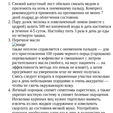
Свежий капустный лист обильно смазать медом и
приложить на ночь к онемевшему пальцу. Компресс
рекомендуется применять на протяжении не менее 7
дней подряд до облегчения состояния.
Пару долек чеснока и измельченный лимон (вместе с
цедрой) залить 500 мл кипяченой воды и дать настояться
в течение 4-5 суток. Настойку пить 3 раза в день до еды
по четверти чашки.
Перечное масло
также неплохо справляется с онемением пальцев — для
его приготовления 100 грамм черного перца (горошком)
перемалывают в кофемолке и смешивают с литром
растительного масла (любого, на вкус пациента — на
эффективность метода это никак не влияет), а затем
прогревают на умеренном огне не менее получаса.
Смесь следует втирать в пораженные участки несколько
раз в день небольшими порциями и очень аккуратно —
чтобы не сжечь окружающую кожу.
Яичный порошок снимет симптомы парестезии, а также
укрепит костную систему и снимет болевые ощущения.
Несколько куриных яиц нужно тщательно вымыть,
извлечь из них жидкое содержимое и измельчить
скорлупу до состояния мелкой муки. Употреблять
порошок необходимо один раз в день в количестве не