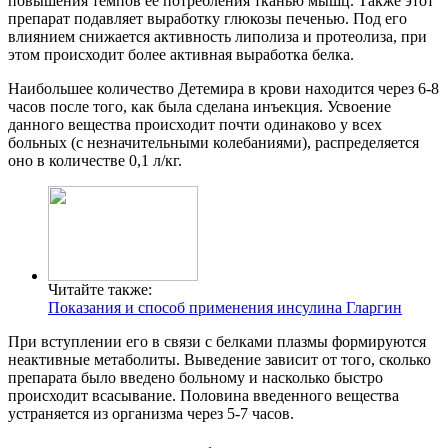
повышения темпов ее потребления тканью мышц. Также этот
препарат подавляет выработку глюкозы печенью. Под его
влиянием снижается активность липолиза и протеолиза, при
этом происходит более активная выработка белка.
Наибольшее количество Детемира в крови находится через 6-8
часов после того, как была сделана инъекция. Усвоение
данного вещества происходит почти одинаково у всех
больных (с незначительными колебаниями), распределяется
оно в количестве 0,1 л/кг.
Читайте также:
Показания и способ применения инсулина Гларгин
При вступлении его в связи с белками плазмы формируются
неактивные метаболиты. Выведение зависит от того, сколько
препарата было введено больному и насколько быстро
происходит всасывание. Половина введенного вещества
устраняется из организма через 5-7 часов.