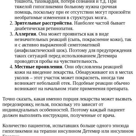
тошнота, тахикардия, потеря сознания и т.д. При
тяжелой гипогликемии больному нужна срочная
помощь, поскольку при ее отсутствии могут произойти
необратимые изменения в структурах мозга.
Зрительные расстройства
. Наиболее частой бывает
диабетическая ретинопатия.
Аллергия
. Она может проявиться как в виде
незначительных реакций (сыпь, покраснение кожи), так
и с активно выраженной симптоматикой
(анафилактический шок). Поэтому для предупреждения
таких ситуаций перед использованием Детемира
проводятся пробы на чувствительность.
Местные проявления
. Они обусловлены реакцией
кожи на введение лекарства. Обнаруживают их в местах
уколов – этот участок может покраснеть, иногда там
возникает небольшой отек. Подобные реакции обычно
возникают на начальном этапе применения препарата.
Точно сказать, какая именно порция лекарства может вызвать
передозировку, нельзя, поскольку это зависит от
индивидуальных особенностей. Поэтому каждый пациент
должен выполнять инструкции, полученные от врача.
Количество пациентов, испытавших больше одного эпизода
гипогликемии на терапии инсулином Детемир или инсулином