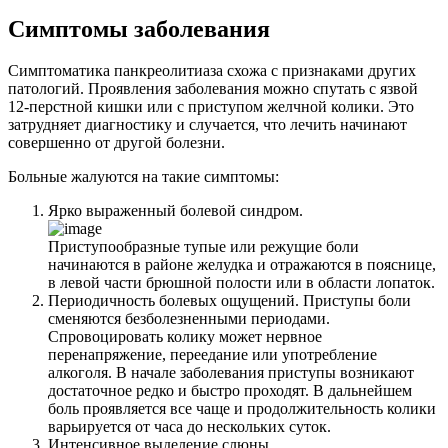
Симптомы заболевания
Симптоматика панкреолитиаза схожа с признаками других
патологий. Проявления заболевания можно спутать с язвой
12-перстной кишки или с приступом желчной колики. Это
затрудняет диагностику и случается, что лечить начинают
совершенно от другой болезни.
Больные жалуются на такие симптомы:
Ярко выраженный болевой синдром.
Приступообразные тупые или режущие боли
начинаются в районе желудка и отражаются в пояснице,
в левой части брюшной полости или в области лопаток.
Периодичность болевых ощущений. Приступы боли
сменяются безболезненными периодами.
Спровоцировать колику может нервное
перенапряжение, переедание или употребление
алкоголя. В начале заболевания приступы возникают
достаточное редко и быстро проходят. В дальнейшем
боль проявляется все чаще и продолжительность колики
варьируется от часа до нескольких суток.
Интенсивное выделение слюны.