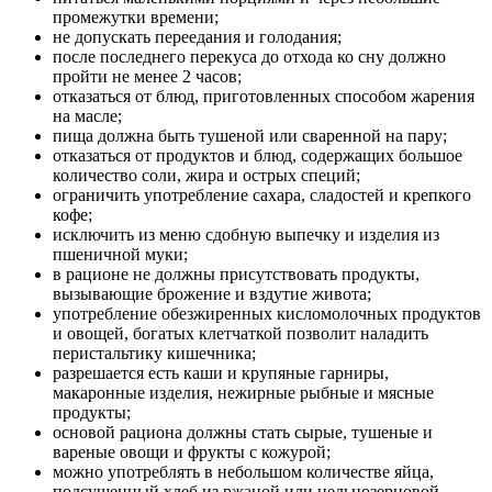
промежутки времени;
не допускать переедания и голодания;
после последнего перекуса до отхода ко сну должно
пройти не менее 2 часов;
отказаться от блюд, приготовленных способом жарения
на масле;
пища должна быть тушеной или сваренной на пару;
отказаться от продуктов и блюд, содержащих большое
количество соли, жира и острых специй;
ограничить употребление сахара, сладостей и крепкого
кофе;
исключить из меню сдобную выпечку и изделия из
пшеничной муки;
в рационе не должны присутствовать продукты,
вызывающие брожение и вздутие живота;
употребление обезжиренных кисломолочных продуктов
и овощей, богатых клетчаткой позволит наладить
перистальтику кишечника;
разрешается есть каши и крупяные гарниры,
макаронные изделия, нежирные рыбные и мясные
продукты;
основой рациона должны стать сырые, тушеные и
вареные овощи и фрукты с кожурой;
можно употреблять в небольшом количестве яйца,
подсушенный хлеб из ржаной или цельнозерновой