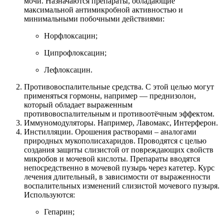
мочи. Назначаются препараты, обладающие
максимальной антимикробной активностью и
минимальными побочными действиями:
Норфлоксацин;
Ципрофлоксацин;
Лефлоксацин.
Противовоспалительные средства. С этой целью могут
применяться гормоны, например — преднизолон,
который обладает выраженным
противовоспалительным и противоотёчным эффектом.
Иммуномодуляторы. Например, Лавомакс, Интерферон.
Инстилляции. Орошения растворами – аналогами
природных мукополисахаридов. Проводятся с целью
создания защиты слизистой от повреждающих свойств
микробов и мочевой кислоты. Препараты вводятся
непосредственно в мочевой пузырь через катетер. Курс
лечения длительный, в зависимости от выраженности
воспалительных изменений слизистой мочевого пузыря.
Используются:
Гепарин;