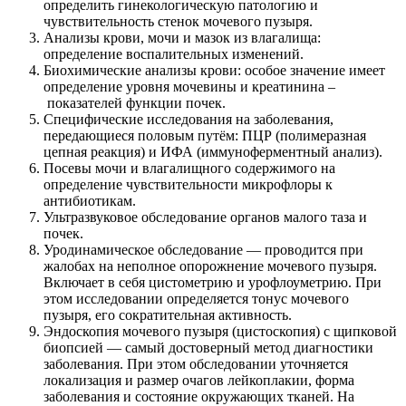
определить гинекологическую патологию и
чувствительность стенок мочевого пузыря.
Анализы крови, мочи и мазок из влагалища:
определение воспалительных изменений.
Биохимические анализы крови: особое значение имеет
определение уровня мочевины и креатинина –
показателей функции почек.
Специфические исследования на заболевания,
передающиеся половым путём: ПЦР (полимеразная
цепная реакция) и ИФА (иммуноферментный анализ).
Посевы мочи и влагалищного содержимого на
определение чувствительности микрофлоры к
антибиотикам.
Ультразвуковое обследование органов малого таза и
почек.
Уродинамическое обследование — проводится при
жалобах на неполное опорожнение мочевого пузыря.
Включает в себя цистометрию и урофлоуметрию. При
этом исследовании определяется тонус мочевого
пузыря, его сократительная активность.
Эндоскопия мочевого пузыря (цистоскопия) с щипковой
биопсией — самый достоверный метод диагностики
заболевания. При этом обследовании уточняется
локализация и размер очагов лейкоплакии, форма
заболевания и состояние окружающих тканей. На