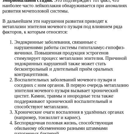
эмбриональной стадии.
Это подтверждает тот факт, что
наиболее часто лейкоплакия обнаруживается при аномалиях
развития мочеполовой системы.
В дальнейшем эти нарушения развития приводят к
метаплазии эпителия мочевого пузыря под влиянием ряда
факторов, к которым относятся:
Эндокринные заболевания, связанные с
нарушениями работы системы гипоталамус-гипофиз-
яичники. Повышенная продукция эстрогенов
стимулирует процесс метаплазии эпителия. Причиной
эндокринных нарушений также может стать
бесконтрольный и длительный приём оральных
контрацептивов.
Воспалительных заболеваний мочевого пузыря и
соседних с ним органов. В первую очередь метаплазию
эпителия мочевого пузыря вызывает хронический
цистит. Камни, травмы и инородные тела также
поддерживают хронический воспалительный и
способствуют метаплазии.
Хронические очаги воспаления в удалённых органах
(например, тонзиллит и кариес).
Беспорядочная половая жизнь, способствующая
обильному обсеменению разными штаммами
патогенных бактерий.