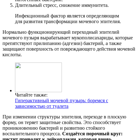
Длительный стресс, снижение иммунитета.
Инфекционный фактор является определяющим
для развития трансформации мочевого эпителия.
Нормально функционирующий переходный эпителий
мочевого пузыря вырабатывает мукополисахариды, которые
препятствуют прилипанию (адгезии) бактерий, а также
защищают поверхность от повреждающего действия мочевой
кислоты.
Читайте также:
Гиперактивный мочевой пузырь: боремся с
зависимостью от туалета
При изменении структуры эпителия, переходе в плоскую
форму, он теряет защитные свойства. Это способствует
проникновению бактерий и развитию стойкого
воспалительного процесса.
Создаётся порочный круг:
цистит приводит к лейкоплакии, которая вновь