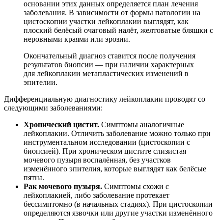
основании этих данных определяется план лечения
заболевания. В зависимости от формы патологии на
цистоскопии участки лейкоплакии выглядят, как
плоский белёсый очаговый налёт, желтоватые бляшки с
неровными краями или эрозии.
Окончательный диагноз ставится после получения
результатов биопсии — при наличии характерных
для лейкоплакии метапластических изменений в
эпителии.
Дифференциальную диагностику лейкоплакии проводят со
следующими заболеваниями:
Хронический цистит.
Симптомы аналогичные
лейкоплакии. Отличить заболевание можно только при
инструментальном исследовании (цистоскопии с
биопсией). При хроническом цистите слизистая
мочевого пузыря воспалённая, без участков
изменённого эпителия, которые выглядят как белёсые
пятна.
Рак мочевого пузыря.
Симптомы схожи с
лейкоплакией, либо заболевание протекает
бессимптомно (в начальных стадиях). При цистоскопии
определяются язвочки или другие участки изменённого