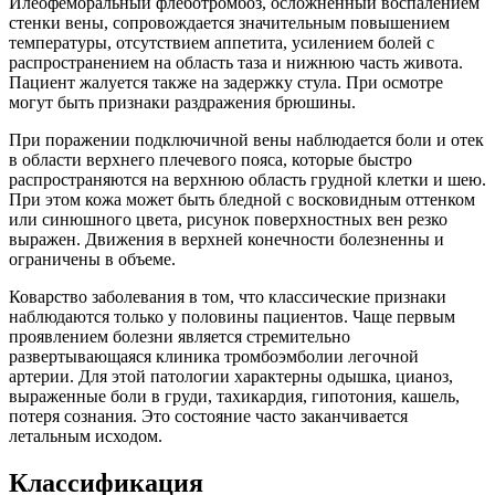
Илеофеморальный флеботромбоз, осложненный воспалением
стенки вены, сопровождается значительным повышением
температуры, отсутствием аппетита, усилением болей с
распространением на область таза и нижнюю часть живота.
Пациент жалуется также на задержку стула. При осмотре
могут быть признаки раздражения брюшины.
При поражении подключичной вены наблюдается боли и отек
в области верхнего плечевого пояса, которые быстро
распространяются на верхнюю область грудной клетки и шею.
При этом кожа может быть бледной с восковидным оттенком
или синюшного цвета, рисунок поверхностных вен резко
выражен. Движения в верхней конечности болезненны и
ограничены в объеме.
Коварство заболевания в том, что классические признаки
наблюдаются только у половины пациентов. Чаще первым
проявлением болезни является стремительно
развертывающаяся клиника тромбоэмболии легочной
артерии. Для этой патологии характерны одышка, цианоз,
выраженные боли в груди, тахикардия, гипотония, кашель,
потеря сознания. Это состояние часто заканчивается
летальным исходом.
Классификация