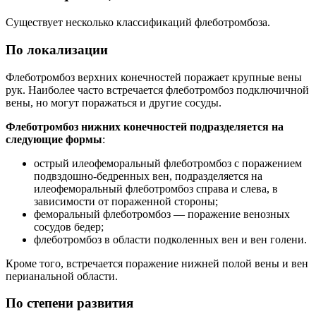
Существует несколько классификаций флеботромбоза.
По локализации
Флеботромбоз верхних конечностей поражает крупные вены
рук. Наиболее часто встречается флеботромбоз подключичной
вены, но могут поражаться и другие сосуды.
Флеботромбоз нижних конечностей подразделяется на
следующие формы
:
острый илеофеморальный флеботромбоз с поражением
подвздошно-бедренных вен, подразделяется на
илеофеморальный флеботромбоз справа и слева, в
зависимости от пораженной стороны;
феморальный флеботромбоз — поражение венозных
сосудов бедер;
флеботромбоз в области подколенных вен и вен голени.
Кроме того, встречается поражение нижней полой вены и вен
перианальной области.
По степени развития