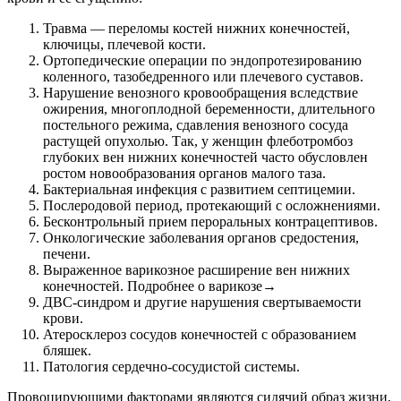
Травма — переломы костей нижних конечностей,
ключицы, плечевой кости.
Ортопедические операции по эндопротезированию
коленного, тазобедренного или плечевого суставов.
Нарушение венозного кровообращения вследствие
ожирения, многоплодной беременности, длительного
постельного режима, сдавления венозного сосуда
растущей опухолью. Так, у женщин флеботромбоз
глубоких вен нижних конечностей часто обусловлен
ростом новообразования органов малого таза.
Бактериальная инфекция с развитием септицемии.
Послеродовой период, протекающий с осложнениями.
Бесконтрольный прием пероральных контрацептивов.
Онкологические заболевания органов средостения,
печени.
Выраженное варикозное расширение вен нижних
конечностей. Подробнее о варикозе→
ДВС-синдром и другие нарушения свертываемости
крови.
Атеросклероз сосудов конечностей с образованием
бляшек.
Патология сердечно-сосудистой системы.
Провоцирующими факторами являются сидячий образ жизни,