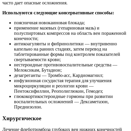
часто дает опасные осложнения.
Используются следующие консервативные способы:
поясничная новокаиновая блокада;
применение мазевых (гепариновая мазь) и
полуспиртовых компрессов на область вен пораженной
конечности;
антикоагулянты и фибринолитики — внутривенно
капельно на ранних стадиях, затем перевод на
таблетированные формы под контролем показателей
свертываемости крови;
нестероидные противовоспалительные средства —
Мелоксикам, Бутадион;
дезагреганты — Тромбо-асс, Кардиомагнил;
инфузионная сосудистая терапия для улучшения
микроциркуляции и реологии крови —
Пентоксифиллин, Реополиглюкин, Гемодез;
глюкокортикостероидные гормоны при развитии
воспалительных осложнений — Дексаметазон,
Преднизолон.
Хирургическое
Лечение флеботромбоза глубоких вен нижних конечностей