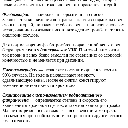
помогают отличить патологию вен от поражения артерий.
Флебография
— наиболее информативный способ.
Заключается во введении контраста в одну из подкожных вен
стопы, который, попадая в глубокие вены, при рентгеновском
исследовании показывает местонахождение тромба и степень
окклюзии сосудов.
Для подтверждения флеботромбоза подколенной вены и вен
бедра применяется
доплеровское УЗИ
. При этой патологии
ток крови в венах бедра замедлен по сравнению со здоровой
конечностью и не меняется при дыхании.
Плетизмография
— позволяет поставить диагноз почти в
90% случаев. На голень накладывают манжету,
сдавливающую вены. После ее снятия констатируют
изменение интенсивности кровотока.
Сканирование с использованием радиоактивного
фибриногена
— определяется степень и скорость его
включения в кровяной сгусток, а также локализация тромба.
Магнитно-резонансная томография с введением контраста
назначается при необходимости экстренного хирургического
вмешательства.