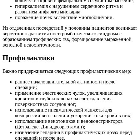
количества крови в феморальном сосудистом бассейне;
гиперкалиемия с нарушением сердечного ритма и
развитием инфаркта миокарда;
поражение почек вследствие миоглобинурии.
Из отдаленных последствий у половины пациентов возникает
вероятность развития посттромботического синдрома с
образованием трофических язв, формирование выраженной
венозной недостаточности.
Профилактика
Важно придерживаться следующих профилактических мер:
раннее начало двигательной активности после
операции;
применение эластических чулок, увеличивающих
кровоток в глубоких венах за счет сдавления
поверхностных сосудов ног;
использование пневматической манжеты для
компрессии вен голени и ускорения тока крови в них;
использование венотоников и веноконстрикторов
(Детралекс, Дигидроэрготамин);
назначение гепарина в профилактических дозах перед
операцией и после нее.