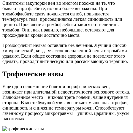
Симптомы закупорки вен во многом похожи на те, что
бывают при флебите, но они более выражены. При
тромбофлебите сразу появляется озноб, повышается
температура тела, присоединяется легкая синюшность или
цианоз. Проявления тромбофлебита зависят от величины
тромбов. Они, как правило, небольшие, оставляют для
прохождения крови достаточно места.
Тромбофлебит нельзя оставлять без лечения. Лучший способ –
хирургический, когда участок воспаленной вены с тромбами
удаляют. Если общее состояние здоровья не позволяет этого
сделать, проводят литическую или рассасывающую терапию.
Трофические язвы
Еще одно осложнение болезни периферических вен,
возникает при длительной недостаточности венозного оттока.
Излюбленное место – нижняя треть голени, чаще внутренняя
сторона. В месте будущей язвы возникает мышечная атрофия,
синюшность и снижение температуры кожи. Способствуют
язвенному процессу микротравмы – ушибы, царапины, укусы
насекомых.