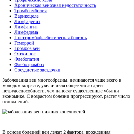
Хроническая венозная недостаточность
Тромбоэмболия
Варикоцеле
Лимфаденит
Лимфангит
Лимфедема
Посттромбофлебитическая болезнь
Геморрой
Тромбоз вен
Отеки ног
Флебопатия
Флеботромбоз
Сосудистые звездочки
Заболевания вен многообразны, начинаются чаще всего в
молодом возрасте, увеличивая общее число дней
нетрудоспособности, чем наносят существенные убытки
экономике. С возрастом болезни прогрессируют, растет число
осложнений.
В основе болезней вен лежат 2 фактора: врожденная