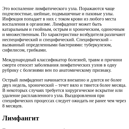
Это воспаление лимфатического узла. Поражаются чаще
подчелюстные, шейные, подмышечные и паховые узлы.
Инфекция попадает в них с током крови из любого места
воспаления в организме. Лимфаденит может быть
катаральным и гнойным, острым и хроническим, одиночным
и множественным. По характеристике возбудителя различают
неспецифический и специфический. Специфический –
вызванный определенными бактериями: туберкулезом,
сифилисом, грибками.
Международный классификатор болезней, травм и причини
смерти относит заболевания лимфатических узлов в одну
рубрику с болезнями вен по анатомическому признаку.
Острый лимфаденит начинается внезапно и длится не более
двух недель, хронический – течет вяло и тянется более месяца.
В некоторых случаях требуется хирургическое вскрытие или
удаление расплавленного узла. Выздоровления при
специфических процессах следует ожидать не ранее чем через
8 месяцев.
Лимфангит