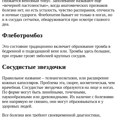
снижается венозный тонус. Заболевание называют еще
«вечерней пастозностью», когда анатомических признаков
болезни нет, но есть усталость, чувство распирания, отечность
и ночные судороги. Флебопатия бывает не только в ногах, но
и в сосудах сетчатки, обнаруживается при осмотре глазного
дна.
Флеботромбоз
Это состояние традиционно включает образование тромба в
бедренной и подвздошной вене или. Тромбы здесь большие,
при отрыве грозят эмболией крупных сосудов.
Сосудистые звездочки
Правильное название – телеангиоэктазии, или расширение
кожных капилляров. Проблема эта, скорее, косметическая, чем
врачебная. Сосудистые звездочки образуются на лице и ногах.
По форме могут быть линейными, точечными,
паукообразными или древовидными. Их наличие с болезнями
вен напрямую не связано, они могут образовываться и у
здоровых людей.
Все болезни вен требуют своевременной диагностики,