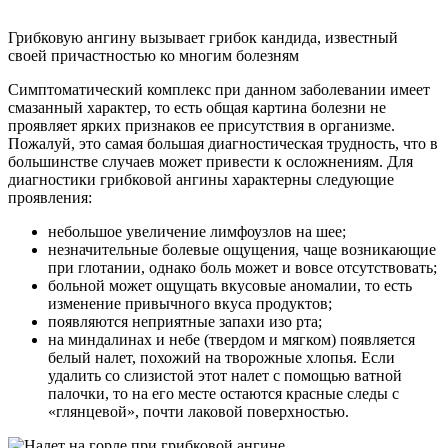
Грибковую ангину вызывает грибок кандида, известный
своей причастностью ко многим болезням
Симптоматический комплекс при данном заболевании имеет
смазанный характер, то есть общая картина болезни не
проявляет ярких признаков ее присутствия в организме.
Пожалуй, это самая большая диагностическая трудность, что в
большинстве случаев может привести к осложнениям. Для
диагностики грибковой ангины характерны следующие
проявления:
небольшое увеличение лимфоузлов на шее;
незначительные болевые ощущения, чаще возникающие
при глотании, однако боль может и вовсе отсутствовать;
больной может ощущать вкусовые аномалии, то есть
изменение привычного вкуса продуктов;
появляются неприятные запахи изо рта;
на миндалинах и небе (твердом и мягком) появляется
белый налет, похожий на творожные хлопья. Если
удалить со слизистой этот налет с помощью ватной
палочки, то на его месте остаются красные следы с
«глянцевой», почти лаковой поверхностью.