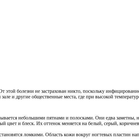
. От этой болезни не застрахован никто, поскольку инфицирован
 зале и другие общественные места, где при высокой температу
рывается небольшими пятнами и полосками. Они едва заметны, 
вый цвет и блеск. Их оттенок меняется на белый, серый, коричн
становятся ломкими. Область кожи вокруг ногтевых пластин напу