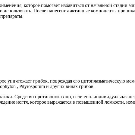
рименения, которое помогает избавиться от начальной стадии м
но использовать. После нанесения активные компоненты проника
 препараты.
рое уничтожает грибок, повреждая его цитоплазматическую ме
mophyton , Pityrosporum и других видах грибов.
ктики. Средство противопоказано, если есть индивидуальная не
ждение ногтя, которое выражается в повышенной ломкости, изм