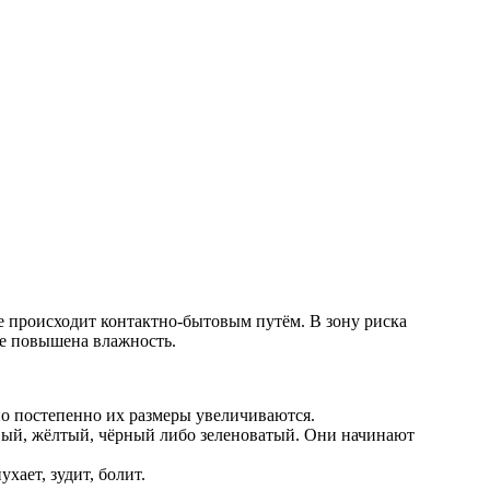
ие происходит контактно-бытовым путём. В зону риска
ре повышена влажность.
но постепенно их размеры увеличиваются.
евый, жёлтый, чёрный либо зеленоватый. Они начинают
хает, зудит, болит.