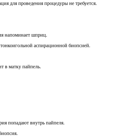
ация для проведения процедуры не требуется.
вия напоминает шприц.
ся тонкоигольной аспирационной биопсией.
т в матку пайпель.
рия попадают внутрь пайпеля.
биопсия.