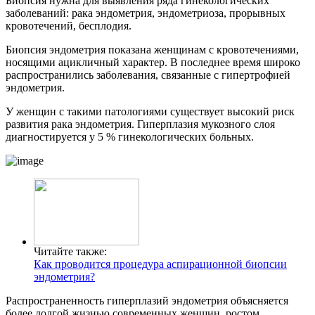
Биопсия нужна для выявления ряда гинекологических
заболеваний: рака эндометрия, эндометриоза, прорывных
кровотечений, бесплодия.
Биопсия эндометрия показана женщинам с кровотечениями,
носящими ацикличный характер. В последнее время широко
распространились заболевания, связанные с гипертрофией
эндометрия.
У женщин с такими патологиями существует высокий риск
развития рака эндометрия. Гиперплазия мукозного слоя
диагностируется у 5 % гинекологических больных.
Читайте также:
Как проводится процедура аспирационной биопсии
эндометрия?
Распространенность гиперплазий эндометрия объясняется
более долгой жизнью современных женщин, ростом