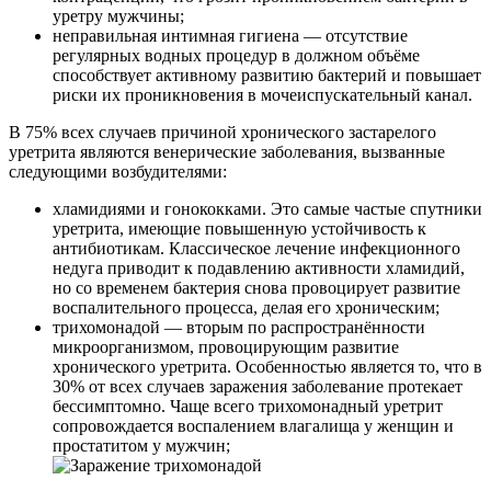
уретру мужчины;
неправильная интимная гигиена — отсутствие
регулярных водных процедур в должном объёме
способствует активному развитию бактерий и повышает
риски их проникновения в мочеиспускательный канал.
В 75% всех случаев причиной хронического застарелого
уретрита являются венерические заболевания, вызванные
следующими возбудителями:
хламидиями и гонококками. Это самые частые спутники
уретрита, имеющие повышенную устойчивость к
антибиотикам. Классическое лечение инфекционного
недуга приводит к подавлению активности хламидий,
но со временем бактерия снова провоцирует развитие
воспалительного процесса, делая его хроническим;
трихомонадой — вторым по распространённости
микроорганизмом, провоцирующим развитие
хронического уретрита. Особенностью является то, что в
30% от всех случаев заражения заболевание протекает
бессимптомно. Чаще всего трихомонадный уретрит
сопровождается воспалением влагалища у женщин и
простатитом у мужчин;