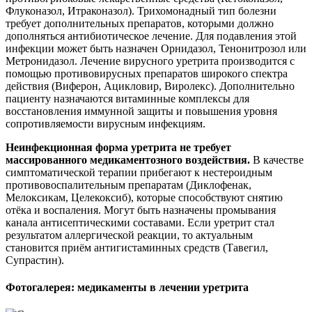
Флуконазол, Итраконазол). Трихомонадный тип болезни
требует дополнительных препаратов, которыми должно
дополняться антибиотическое лечение. Для подавления этой
инфекции может быть назначен Орнидазол, Тенонитрозол или
Метронидазол. Лечение вирусного уретрита производится с
помощью противовирусных препаратов широкого спектра
действия (Виферон, Ацикловир, Виролекс). Дополнительно
пациенту назначаются витаминные комплексы для
восстановления иммунной защиты и повышения уровня
сопротивляемости вирусным инфекциям.
Неинфекционная форма уретрита не требует
массированного медикаментозного воздействия.
В качестве
симптоматической терапии прибегают к нестероидным
противовоспалительным препаратам (Диклофенак,
Мелоксикам, Целекоксиб), которые способствуют снятию
отёка и воспаления. Могут быть назначены промывания
канала антисептическими составами. Если уретрит стал
результатом аллергической реакции, то актуальным
становится приём антигистаминных средств (Тавегил,
Супрастин).
Фотогалерея: медикаменты в лечении уретрита