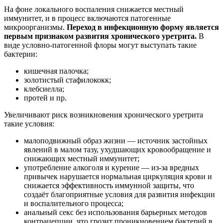
На фоне локального воспаления снижается местный
иммунитет, и в процесс включаются патогенные
микроорганизмы.
Переход в инфекционную форму является
первым признаком развития хронического уретрита.
В
виде условно-патогенной флоры могут выступать такие
бактерии:
кишечная палочка;
золотистый стафилококк;
клебсиелла;
протей и пр.
Увеличивают риск возникновения хронического уретрита
такие условия:
малоподвижный образ жизни — источник застойных
явлений в малом тазу, ухудшающих кровообращение и
снижающих местный иммунитет;
употребление алкоголя и курение — из-за вредных
привычек нарушается нормальная циркуляция крови и
снижается эффективность иммунной защиты, что
создаёт благоприятные условия для развития инфекции
и воспалительного процесса;
анальный секс без использования барьерных методов
контрацепции, что грозит проникновением бактерий в