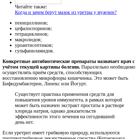
Читайте также:
Когда и зачем берут мазок из уретры у мужчин?
пенициллинов;
цефалоспоринов;
тетрациклинов;
макролидов;
уроантисептиков;
сульфаниламидов.
Конкретные антибиотические препараты назначает врач с
учётом текущей картины болезни.
Параллельно необходимо
осуществлять приём средств, способствующих
восстановлению микрофлоры кишечника. Это может быть
Бифидумбактерин, Линекс или Йогурт.
Существует практика применения средств для
повышения уровня иммунитета, в рамках которой
может быть назначен экстракт простаты в растворе
хлорида натрия, однако доказательств
эффективности этого лечения на сегодняшний
день нет.
Если уретрит имеет грибковую природу, используются
противогрибковые лекарственные средства (Кетоконазол,