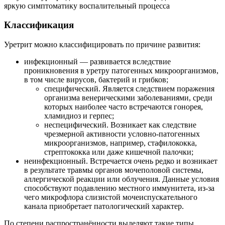
яркую симптоматику воспалительный процесса
Классификация
Уретрит можно классифицировать по причине развития:
инфекционный — развивается вследствие
проникновения в уретру патогенных микроорганизмов,
в том числе вирусов, бактерий и грибков;
специфический. Является следствием поражения
организма венерическими заболеваниями, среди
которых наиболее часто встречаются гонорея,
хламидиоз и герпес;
неспецифический. Возникает как следствие
чрезмерной активности условно-патогенных
микроорганизмов, например, стафилококка,
стрептококка или даже кишечной палочки;
неинфекционный. Встречается очень редко и возникает
в результате травмы органов мочеполовой системы,
аллергической реакции или облучения. Данные условия
способствуют подавлению местного иммунитета, из-за
чего микрофлора слизистой мочеиспускательного
канала приобретает патологический характер.
По степени распространённости выделяют такие типы