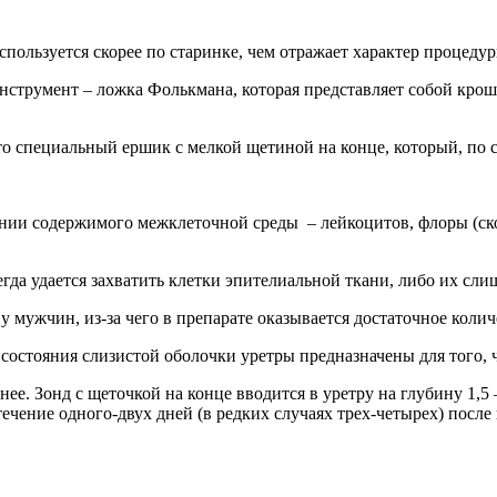
пользуется скорее по старинке, чем отражает характер процедур
нструмент – ложка Фолькмана, которая представляет собой крош
о специальный ершик с мелкой щетиной на конце, который, по сут
ении содержимого межклеточной среды – лейкоцитов, флоры (ско
егда удается захватить клетки эпителиальной ткани, либо их сл
 мужчин, из-за чего в препарате оказывается достаточное колич
 состояния слизистой оболочки уретры предназначены для того
ее. Зонд с щеточкой на конце вводится в уретру на глубину 1,5 
чение одного-двух дней (в редких случаях трех-четырех) после