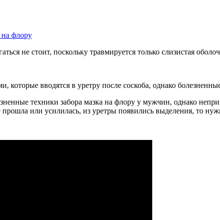
 на флору
ться не стоит, поскольку травмируется только слизистая оболоч
которые вводятся в уретру после соскоба, однако болезненные
зненные техники забора мазка на флору у мужчин, однако непр
е прошла или усилилась, из уретры появились выделения, то нужн