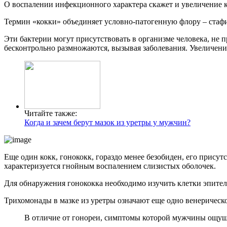
О воспалении инфекционного характера скажет и увеличение ко
Термин «кокки» объединяет условно-патогенную флору – стафи
Эти бактерии могут присутствовать в организме человека, не 
бесконтрольно размножаются, вызывая заболевания. Увеличение
Читайте также:
Когда и зачем берут мазок из уретры у мужчин?
Еще один кокк, гонококк, гораздо менее безобиден, его прису
характеризуется гнойным воспалением слизистых оболочек.
Для обнаружения гонококка необходимо изучить клетки эпители
Трихомонады в мазке из уретры означают еще одно венерическо
В отличие от гонореи, симптомы которой мужчины ощуща