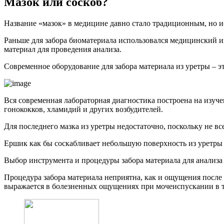
Мазок или соскоб?
Название «мазок» в медицине давно стало традиционным, но ис
Раньше для забора биоматериала использовался медицинский и
материал для проведения анализа.
Современное оборудование для забора материала из уретры – эт
Вся современная лабораторная диагностика построена на изуч
гонококков, хламидий и других возбудителей.
Для последнего мазка из уретры недостаточно, поскольку не вс
Ершик как бы соскабливает небольшую поверхность из уретры у
Выбор инструмента и процедуры забора материала для анализа
Процедура забора материала неприятна, как и ощущения после н
выражается в болезненных ощущениях при мочеиспускании в те