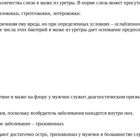
личества слизи в мазке из уретры. В норме слизь может присутс
лококки, стрептококки, энтерококки.
причиняя ему вреда, но при определенных условиях – ослабленно
 числа этих бактерий в мазке из уретры дает основание предпол
тствие в мазке на флору у мужчин служит диагностическим призн
я, поскольку возбудитель заболевания находится внутри них.
е заболевание – трихомониаз.
ют достаточно остро, трихомониаз у мужчин в большинстве слу