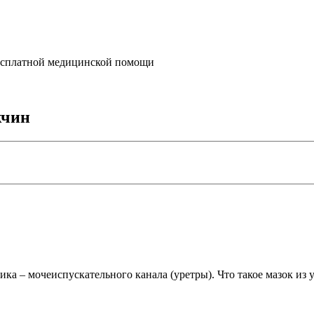
бесплатной медицинской помощи
жчин
ка – мочеиспускательного канала (уретры). Что такое мазок из 