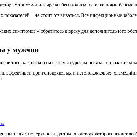
 которых трихомониаз чреват бесплодием, нарушениями береме
 показателей – не стоит отчаиваться. Все инфекционные заболе
каких симптомов – обратитесь к врачу для дополнительного обс
мы у мужчин
ле того, как соскоб на флору из уретры показал положительный
нь эффективен при гонококковых и негонококковых, хламедийны
о.
ию
 эпителия с поверхности уретры, в клетках которого живет возб