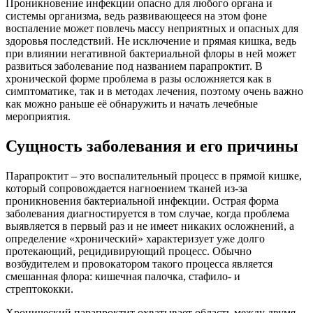
Проникновение инфекции опасно для любого органа и
системы организма, ведь развивающееся на этом фоне
воспаление может повлечь массу неприятных и опасных для
здоровья последствий. Не исключение и прямая кишка, ведь
при влиянии негативной бактериальной флоры в ней может
развиться заболевание под названием парапроктит. В
хронической форме проблема в разы осложняется как в
симптоматике, так и в методах лечения, поэтому очень важно
как можно раньше её обнаружить и начать лечебные
мероприятия.
Сущность заболевания и его причины
Парапроктит – это воспалительный процесс в прямой кишке,
который сопровождается нагноением тканей из-за
проникновения бактериальной инфекции. Острая форма
заболевания диагностируется в том случае, когда проблема
выявляется в первый раз и не имеет никаких осложнений, а
определение «хронический» характеризует уже долго
протекающий, рецидивирующий процесс. Обычно
возбудителем и провокатором такого процесса является
смешанная флора: кишечная палочка, стафило- и
стрептококки.
Хронический парапроктит охватывает область между двумя