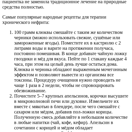
пациентка не заменила традиционное лечение на природные
средства полностью.
Самые популярные народные рецепты для терапии
хронического нефрита:
100 грамм клюквы смешайте с таким же количеством
черники (можно использовать свежие, сушёные или
замороженные ягоды). Поместите их в кастрюлю с 2
литрами воды и варите на протяжении получаса,
постоянно помешивая. В конце добавьте чайную ложку
гвоздики и мёд для вкуса. Пейте по 1 стакану каждые 4
часа, при этом на целый день лучше остаться дома.
Клюква и черника обладают выраженным мочегонным
эффектом и позволяют вывести из организма все
токсины. Процедуру очищения нужно проводить не
чаще 1 раза в 2 недели, чтобы не спровоцировать
обезвоживание.
Почистите 5–7 крупных апельсинов, корочки высушите
в микроволновой печи или духовке. Измельчите их
вместе с мякотью в блендере, после чего смешайте с
сахаром или мёдом, добавив пол-ложки корицы.
Полученную смесь добавляйте в небольшом количестве
в любые напитки (чай, кофе, кефир). Апельсин в
сочетании с корицей и мёдом обладает