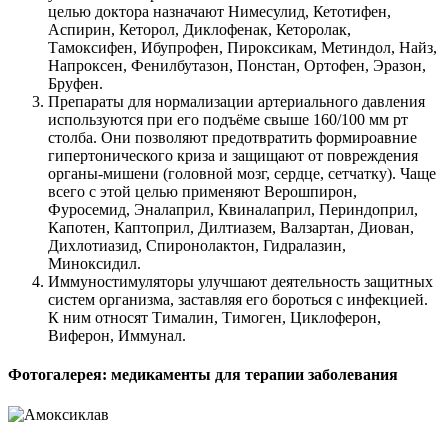
целью доктора назначают Нимесулид, Кетотифен,
Аспирин, Кеторол, Диклофенак, Кеторолак,
Тамоксифен, Ибупрофен, Пироксикам, Метиндол, Найз,
Напроксен, Фенилбутазон, Понстан, Ортофен, Эразон,
Бруфен.
Препараты для нормализации артериального давления
используются при его подъёме свыше 160/100 мм рт
столба. Они позволяют предотвратить формироавние
гипертонического криза и защищают от повреждения
органы-мишени (головной мозг, сердце, сетчатку). Чаще
всего с этой целью применяют Верошпирон,
Фуросемид, Эналаприл, Квиналаприл, Периндоприл,
Капотен, Каптоприл, Дилтиазем, Валзартан, Диован,
Дихлотиазид, Спиронолактон, Гидралазин,
Миноксидил.
Иммуностимуляторы улучшают деятельность защитных
систем организма, заставляя его бороться с инфекцией.
К ним относят Тималин, Тимоген, Циклоферон,
Виферон, Иммунал.
Фотогалерея: медикаменты для терапии заболевания