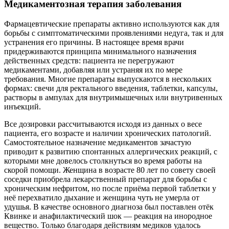
Медикаментозная терапия заболевания
Фармацевтические препараты активно используются как для
борьбы с симптоматическими проявлениями недуга, так и для
устранения его причины. В настоящее время врачи
придерживаются принципа минимального назначения
действенных средств: пациента не перегружают
медикаментами, добавляя или устраняя их по мере
требования. Многие препараты выпускаются в нескольких
формах: свечи для ректального введения, таблетки, капсулы,
растворы в ампулах для внутримышечных или внутривенных
инъекций.
Все дозировки рассчитываются исходя из данных о весе
пациента, его возрасте и наличии хронических патологий.
Самостоятельное назначение медикаментов зачастую
приводит к развитию спонтанных аллергических реакций, с
которыми мне довелось столкнуться во время работы на
скорой помощи. Женщина в возрасте 80 лет по совету своей
соседки приобрела лекарственный препарат для борьбы с
хроническим нефритом, но после приёма первой таблетки у
неё перехватило дыхание и женщина чуть не умерла от
удушья. В качестве основного диагноза был поставлен отёк
Квинке и анафилактический шок — реакция на инородное
вещество. Только благодаря действиям медиков удалось