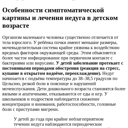
Особенности симптоматической
картины и лечения недуга в детском
возрасте
Организм маленького человека существенно отличается от
тела взрослого. У ребёнка почки имеют меньшие размеры,
мочевыделительная система крайне уязвима к воздействию
вредных факторов окружающей среды. Этим объясняется
более частое инфицирование при первичном контакте с
бактериями или вирусами.
У детей заболевание протекает с
постоянными периодами обострения (реакция на стресс,
купание в открытом водоёме, переохлаждение).
Недуг
начинается с подъёма температуры до 38–38,5 градусов по
Цельсию, резкой боли в пояснице и нарушений
мочеиспускания. Дети дошкольного возраста становятся более
вялыми и апатичными, отказываются от еды и игр. У
школьников и подростков наблюдается снижение
концентрации и внимания, работоспособности, головные
боли с приступами мигрени.
У детей до года при крайне неблагоприятном
течении недуга наблюдаются периодические