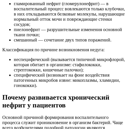
гламированный нефрит (гломерулонефрит) — в
воспалительный процесс вовлекаются только клубочки,
в них откладываются белковые молекулы, нарушающие
нормальный отток мочи и повреждающие стенки
сосудов;
пиелонефрит — разрушительные изменения основной
ткани почки;
смешанный — сочетание двух типов поражений.
Классификация по причине возникновения недуга:
неспецифический (вызывается типичной микрофлорой,
которая обитает в организме: стафилококки,
стрептококки, кишечные палочки);
специфический (возникает на фоне воздействия
патогенных микробов извне: микоплазмы, хламидии,
гонококки).
Почему развивается хронический
нефрит у пациентов
Основной причиной формирования воспалительного
процесса служит проникновение в организм бактерий. Чаще
всего возбудителями подобной патологии являются