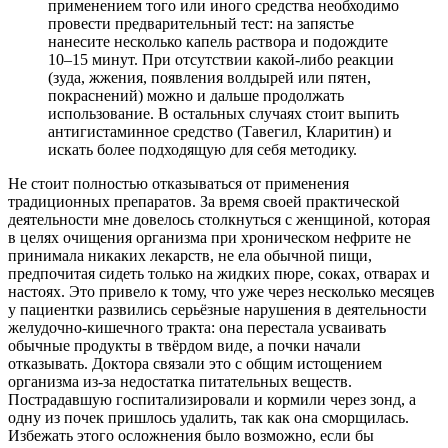
применением того или иного средства необходимо
провести предварительный тест: на запястье
нанесите несколько капель раствора и подождите
10–15 минут. При отсутствии какой-либо реакции
(зуда, жжения, появления волдырей или пятен,
покраснений) можно и дальше продолжать
использование. В остальных случаях стоит выпить
антигистаминное средство (Тавегил, Кларитин) и
искать более подходящую для себя методику.
Не стоит полностью отказываться от применения
традиционных препаратов. За время своей практической
деятельности мне довелось столкнуться с женщиной, которая
в целях очищения организма при хроническом нефрите не
принимала никаких лекарств, не ела обычной пищи,
предпочитая сидеть только на жидких пюре, соках, отварах и
настоях. Это привело к тому, что уже через несколько месяцев
у пациентки развились серьёзные нарушения в деятельности
желудочно-кишечного тракта: она перестала усваивать
обычные продукты в твёрдом виде, а почки начали
отказывать. Доктора связали это с общим истощением
организма из-за недостатка питательных веществ.
Пострадавшую госпитализировали и кормили через зонд, а
одну из почек пришлось удалить, так как она сморщилась.
Избежать этого осложнения было возможно, если бы