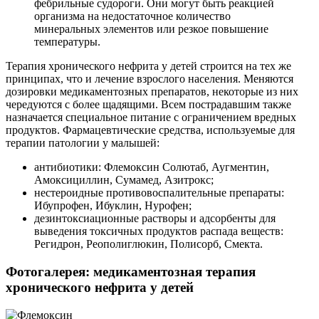
фебрильные судороги. Они могут быть реакцией
организма на недостаточное количество
минеральных элементов или резкое повышение
температуры.
Терапия хронического нефрита у детей строится на тех же
принципах, что и лечение взрослого населения. Меняются
дозировки медикаментозных препаратов, некоторые из них
чередуются с более щадящими. Всем пострадавшим также
назначается специальное питание с ограничением вредных
продуктов. Фармацевтические средства, используемые для
терапии патологии у малышей:
антибиотики: Флемоксин Солютаб, Аугментин,
Амоксициллин, Сумамед, Азитрокс;
нестероидные противовоспалительные препараты:
Ибупрофен, Ибуклин, Нурофен;
дезинтоксиационные растворы и адсорбенты для
выведения токсичных продуктов распада веществ:
Регидрон, Реополиглюкин, Полисорб, Смекта.
Фотогалерея: медикаментозная терапия
хронического нефрита у детей