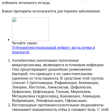
избежать летального исхода.
Какие препараты используются для терапии заболевания:
Читайте также:
Тубулоинтерстициальный нефрит: когда почки в
опасности
Антибиотики уничтожают патогенные
микроорганизмы, являющиеся источником инфекции.
Они предотвращают дальнейшее размножение
бактерий, что приводит к их самостоятельному
удалению из тела пациента. К средствам этой группы
относят: Стрептомицин, Рифампицин, Бенемицин,
Леворин, Нистатин, Амоксиклав, Цефалексин,
Цефазолин, Цефтазидим, Тиенам, Меропенем,
Метациклина гидрохлорид, Канамицин, Амикацин,
Вибрамицин, Левофлоксацин, Офлоксацин.
Нестероидные противовоспалительные медикаменты
уменьшают выраженность отёка и снимают боль. С этой