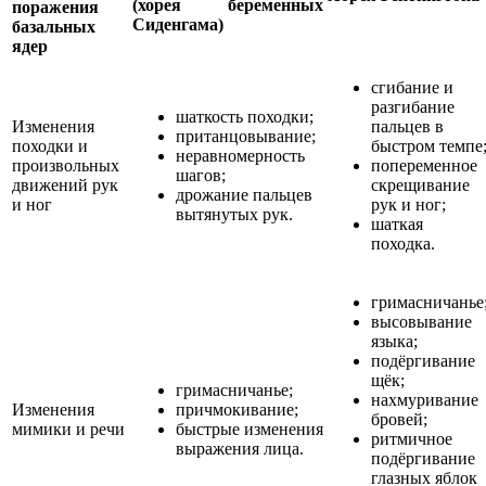
(хорея
беременных
поражения
Сиденгама)
базальных
ядер
сгибание и
разгибание
шаткость походки;
Изменения
пальцев в
пританцовывание;
походки и
быстром темпе
неравномерность
произвольных
попеременное
шагов;
движений рук
скрещивание
дрожание пальцев
и ног
рук и ног;
вытянутых рук.
шаткая
походка.
гримасничанье
высовывание
языка;
подёргивание
щёк;
гримасничанье;
нахмуривание
Изменения
причмокивание;
бровей;
мимики и речи
быстрые изменения
ритмичное
выражения лица.
подёргивание
глазных яблок