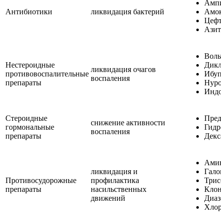
Амп
Антибиотики
ликвидация бактерий
Амок
Цефт
Азит
Воль
Нестероидные
Дикл
ликвидация очагов
противовоспалительные
Ибуп
воспаления
препараты
Нуро
Индо
Стероидные
Пред
снижение активности
гормональные
Гидр
воспаления
препараты
Декс
Амин
ликвидация и
Гало
Противосудорожные
профилактика
Трис
препараты
насильственных
Клон
движений
Диаз
Хлор