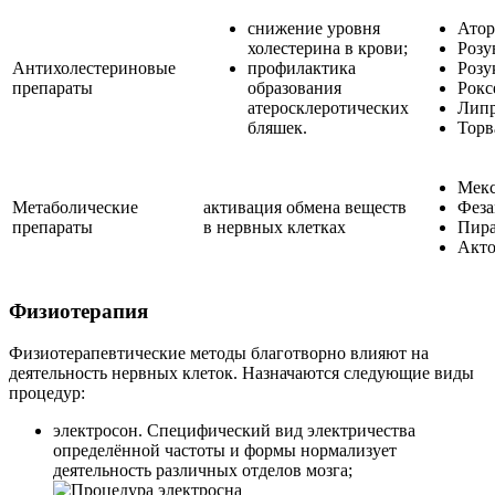
снижение уровня
Атор
холестерина в крови;
Розу
Антихолестериновые
профилактика
Розу
препараты
образования
Рокс
атеросклеротических
Липр
бляшек.
Торв
Мекс
Метаболические
активация обмена веществ
Феза
препараты
в нервных клетках
Пира
Акто
Физиотерапия
Физиотерапевтические методы благотворно влияют на
деятельность нервных клеток. Назначаются следующие виды
процедур:
электросон. Специфический вид электричества
определённой частоты и формы нормализует
деятельность различных отделов мозга;