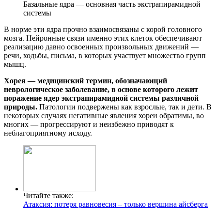
Базальные ядра — основная часть экстрапирамидной
системы
В норме эти ядра прочно взаимосвязаны с корой головного
мозга. Нейронные связи именно этих клеток обеспечивают
реализацию давно освоенных произвольных движений —
речи, ходьбы, письма, в которых участвует множество групп
мышц.
Хорея — медицинский термин, обозначающий
неврологическое заболевание, в основе которого лежит
поражение ядер экстрапирамидной системы различной
природы.
Патологии подвержены как взрослые, так и дети. В
некоторых случаях негативные явления хореи обратимы, во
многих — прогрессируют и неизбежно приводят к
неблагоприятному исходу.
Читайте также:
Атаксия: потеря равновесия – только вершина айсберга