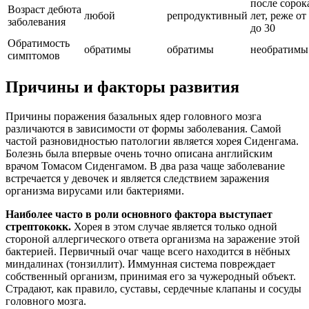
после сорок
Возраст дебюта
любой
репродуктивный
лет, реже от
заболевания
до 30
Обратимость
обратимы
обратимы
необратимы
симптомов
Причины и факторы развития
Причины поражения базальных ядер головного мозга
различаются в зависимости от формы заболевания. Самой
частой разновидностью патологии является хорея Сиденгама.
Болезнь была впервые очень точно описана английским
врачом Томасом Сиденгамом. В два раза чаще заболевание
встречается у девочек и является следствием заражения
организма вирусами или бактериями.
Наиболее часто в роли основного фактора выступает
стрептококк.
Хорея в этом случае является только одной
стороной аллергического ответа организма на заражение этой
бактерией. Первичный очаг чаще всего находится в нёбных
миндалинах (тонзиллит). Иммунная система повреждает
собственный организм, принимая его за чужеродный объект.
Страдают, как правило, суставы, сердечные клапаны и сосуды
головного мозга.