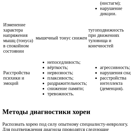
(нистагм);
нарушение
дикции.
Изменение
характера
тугоподвижность
напряжения
при движениях
мышечный тонус снижен
мышц (тонуса)
туловища и
в спокойном
конечностей
состоянии
непоседливость;
вёрткость;
агрессивность;
Расстройства
нервозность;
нарушения сна
психики и
плаксивость;
расстройства
эмоций
раздражительность;
интеллекта
снижение памяти;
(деменция).
тревожность.
Методы диагностики хореи
Распознать хорею под силу опытному специалисту-неврологу.
Для подтверждения диагноза проводятся следующие