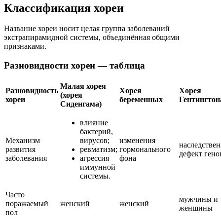
Классификация хореи
Название хореи носит целая группа заболеваний
экстрапирамидной системы, объединённая общими
признаками.
Разновидности хореи — таблица
Малая хорея
Разновидность
Хорея
Хорея
(хорея
хореи
беременных
Гентингтон
Сиденгама)
влияние
бактерий,
Механизм
вирусов;
изменения
наследстве
развития
ревматизм;
гормонального
дефект гено
заболевания
агрессия
фона
иммунной
системы.
Часто
мужчины и
поражаемый
женский
женский
женщины
пол