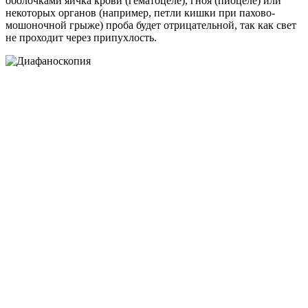
оболочками яичка крови (гематоцеле), гноя (пиоцеле) или
некоторых органов (например, петли кишки при пахово-
мошоночной грыже) проба будет отрицательной, так как свет
не проходит через припухлость.