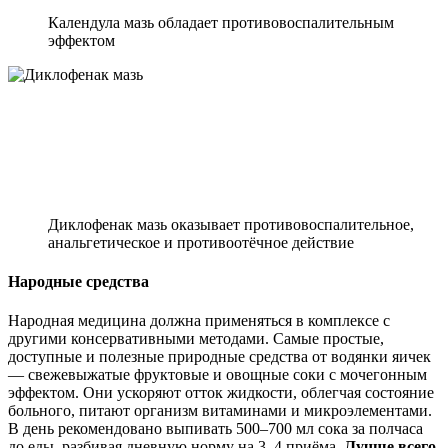
Календула мазь обладает противовоспалительным
эффектом
Диклофенак мазь оказывает противовоспалительное,
анальгетическое и противоотёчное действие
Народные средства
Народная медицина должна применяться в комплексе с
другими консервативными методами. Самые простые,
доступные и полезные природные средства от водянки яичек
— свежевыжатые фруктовые и овощные соки с мочегонным
эффектом. Они ускоряют отток жидкости, облегчая состояние
больного, питают организм витаминами и микроэлементами.
В день рекомендовано выпивать 500–700 мл сока за полчаса
до еды, разбивая дневную норму на 3–4 приёма.
Лучше всего