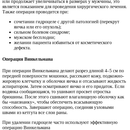
или продолжает увеличиваться в размерах у мужчины, это
является показанием для проведения хирургического лечения.
Также операция проводится при:
сочетании гидроцеле с другой патологией (перекрут
яичка или его опухоль);
сильном болевом синдроме;
мужском бесплодии;
желании пациента избавиться от косметического
дефекта.
Операция Винкельмана
При операции Винкельмана делают разрез длиной 4–5 см по
передней поверхности мошонки, рассекают кожу, подкожно-
жировую клетчатку и оболочки яичка и отсасывают жидкость
аспиратором. Затем осматривают яичко и его придаток. Если
водянка сообщающаяся, то ушивают просвет отростка
брюшины. После этого сшивают влагалищную оболочку как
бы «наизнанку», чтобы обеспечить всасывающую
способность. Завершают операцию, соединяя узловыми
швами из кетгута все слои раны.
При удалении гидроцеле часто используют эффективную
операцию Винкельмана