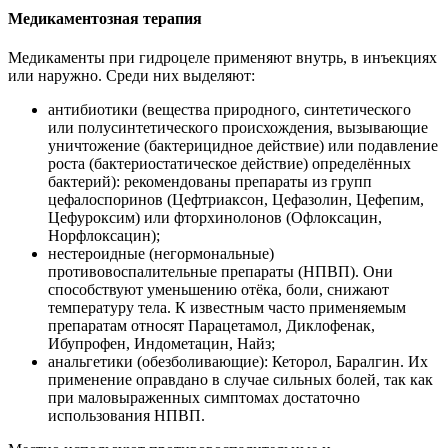
Медикаментозная терапия
Медикаменты при гидроцеле применяют внутрь, в инъекциях
или наружно. Среди них выделяют:
антибиотики (вещества природного, синтетического
или полусинтетического происхождения, вызывающие
уничтожение (бактерицидное действие) или подавление
роста (бактериостатическое действие) определённых
бактерий): рекомендованы препараты из групп
цефалоспоринов (Цефтриаксон, Цефазолин, Цефепим,
Цефуроксим) или фторхинолонов (Офлоксацин,
Норфлоксацин);
нестероидные (негормональные)
противовоспалительные препараты (НПВП). Они
способствуют уменьшению отёка, боли, снижают
температуру тела. К известным часто применяемым
препаратам относят Парацетамол, Диклофенак,
Ибупрофен, Индометацин, Найз;
анальгетики (обезболивающие): Кеторол, Баралгин. Их
применение оправдано в случае сильных болей, так как
при маловыраженных симптомах достаточно
использования НПВП.