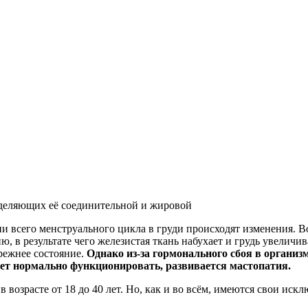
азделяющих её соединительной и жировой
ии всего менструального цикла в груди происходят изменения. В
, в результате чего железистая ткань набухает и грудь увеличи
режнее состояние.
Однако из-за гормонального сбоя в организ
ает нормально функционировать, развивается мастопатия.
возрасте от 18 до 40 лет. Но, как и во всём, имеются свои искл