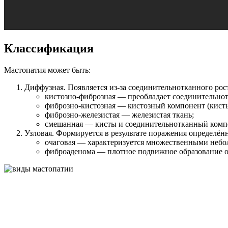
Классификация
Мастопатия может быть:
Диффузная. Появляется из-за соединительнотканного роста
кистозно-фиброзная — преобладает соединительно
фиброзно-кистозная — кистозный компонент (кисты
фиброзно-железистая — железистая ткань;
смешанная — кисты и соединительнотканный компо
Узловая. Формируется в результате поражения определён
очаговая — характеризуется множественными небол
фиброаденома — плотное подвижное образование о