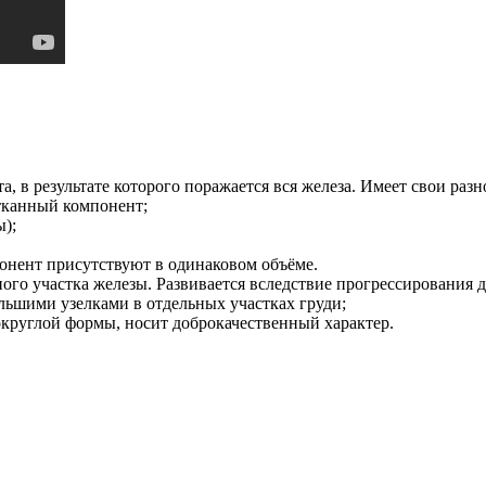
, в результате которого поражается вся железа. Имеет свои раз
тканный компонент;
);
нент присутствуют в одинаковом объёме.
ного участка железы. Развивается вследствие прогрессирования
ьшими узелками в отдельных участках груди;
круглой формы, носит доброкачественный характер.