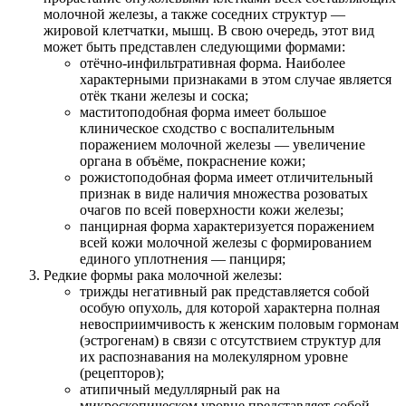
молочной железы, а также соседних структур —
жировой клетчатки, мышц. В свою очередь, этот вид
может быть представлен следующими формами:
отёчно-инфильтративная форма. Наиболее
характерными признаками в этом случае является
отёк ткани железы и соска;
маститоподобная форма имеет большое
клиническое сходство с воспалительным
поражением молочной железы — увеличение
органа в объёме, покраснение кожи;
рожистоподобная форма имеет отличительный
признак в виде наличия множества розоватых
очагов по всей поверхности кожи железы;
панцирная форма характеризуется поражением
всей кожи молочной железы с формированием
единого уплотнения — панциря;
Редкие формы рака молочной железы:
трижды негативный рак представляется собой
особую опухоль, для которой характерна полная
невосприимчивость к женским половым гормонам
(эстрогенам) в связи с отсутствием структур для
их распознавания на молекулярном уровне
(рецепторов);
атипичный медуллярный рак на
микроскопическом уровне представляет собой