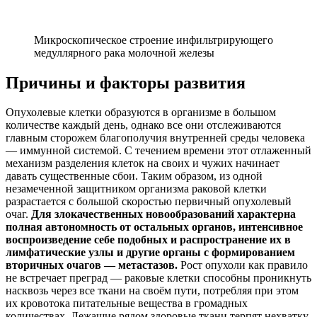
Микроскопическое строение инфильтрирующего
медуллярного рака молочной железы
Причины и факторы развития
Опухолевые клетки образуются в организме в большом
количестве каждый день, однако все они отслеживаются
главным сторожем благополучия внутренней среды человека
— иммунной системой. С течением времени этот отлаженный
механизм разделения клеток на своих и чужих начинает
давать существенные сбои. Таким образом, из одной
незамеченной защитником организма раковой клетки
разрастается с большой скоростью первичный опухолевый
очаг.
Для злокачественных новообразований характерна
полная автономность от остальных органов, интенсивное
воспроизведение себе подобных и распространение их в
лимфатические узлы и другие органы с формированием
вторичных очагов — метастазов.
Рост опухоли как правило
не встречает преград — раковые клетки способны проникнуть
насквозь через все ткани на своём пути, потребляя при этом
их кровотока питательные вещества в громадных
количествах. Лежащие рядом здоровые ткани терпят нехватку