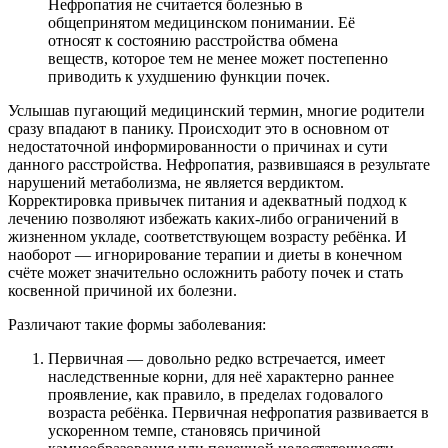
Нефропатия не считается болезнью в
общепринятом медицинском понимании. Её
относят к состоянию расстройства обмена
веществ, которое тем не менее может постепенно
приводить к ухудшению функции почек.
Услышав пугающий медицинский термин, многие родители
сразу впадают в панику. Происходит это в основном от
недостаточной информированности о причинах и сути
данного расстройства. Нефропатия, развившаяся в результате
нарушений метаболизма, не является вердиктом.
Корректировка привычек питания и адекватный подход к
лечению позволяют избежать каких-либо ограничений в
жизненном укладе, соответствующем возрасту ребёнка. И
наоборот — игнорирование терапии и диеты в конечном
счёте может значительно осложнить работу почек и стать
косвенной причиной их болезни.
Различают такие формы заболевания:
Первичная — довольно редко встречается, имеет
наследственные корни, для неё характерно раннее
проявление, как правило, в пределах годовалого
возраста ребёнка. Первичная нефропатия развивается в
ускоренном темпе, становясь причиной