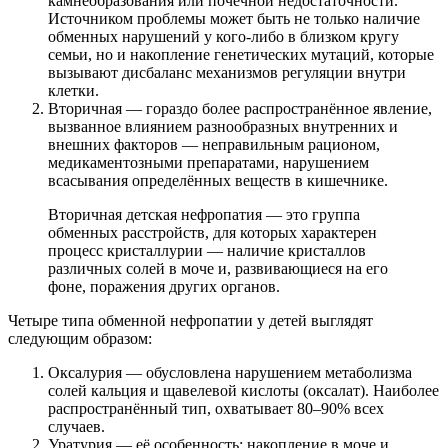
камнеобразования или почечной недостаточности.
Источником проблемы может быть не только наличие
обменных нарушений у кого-либо в близком кругу
семьи, но и накопление генетических мутаций, которые
вызывают дисбаланс механизмов регуляции внутри
клетки.
Вторичная — гораздо более распространённое явление,
вызванное влиянием разнообразных внутренних и
внешних факторов — неправильным рационом,
медикаментозными препаратами, нарушением
всасывания определённых веществ в кишечнике.
Вторичная детская нефропатия — это группа
обменных расстройств, для которых характерен
процесс кристаллурии — наличие кристаллов
различных солей в моче и, развивающиеся на его
фоне, поражения других органов.
Четыре типа обменной нефропатии у детей выглядят
следующим образом:
Оксалурия — обусловлена нарушением метаболизма
солей кальция и щавелевой кислоты (оксалат). Наиболее
распространённый тип, охватывает 80–90% всех
случаев.
Уратурия — её особенность: накопление в моче и