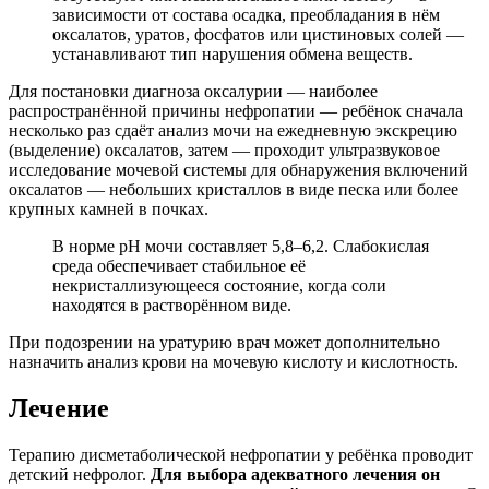
зависимости от состава осадка, преобладания в нём
оксалатов, уратов, фосфатов или цистиновых солей —
устанавливают тип нарушения обмена веществ.
Для постановки диагноза оксалурии — наиболее
распространённой причины нефропатии — ребёнок сначала
несколько раз сдаёт анализ мочи на ежедневную экскрецию
(выделение) оксалатов, затем — проходит ультразвуковое
исследование мочевой системы для обнаружения включений
оксалатов — небольших кристаллов в виде песка или более
крупных камней в почках.
В норме рН мочи составляет 5,8–6,2. Слабокислая
среда обеспечивает стабильное её
некристаллизующееся состояние, когда соли
находятся в растворённом виде.
При подозрении на уратурию врач может дополнительно
назначить анализ крови на мочевую кислоту и кислотность.
Лечение
Терапию дисметаболической нефропатии у ребёнка проводит
детский нефролог.
Для выбора адекватного лечения он