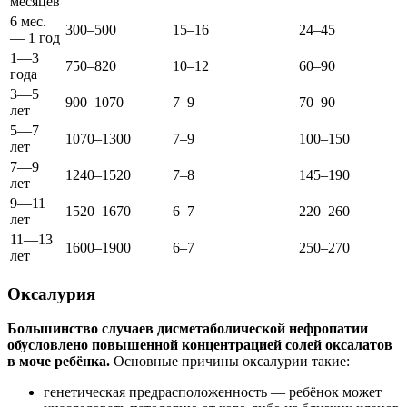
месяцев
6 мес.
300–500
15–16
24–45
— 1 год
1—3
750–820
10–12
60–90
года
3—5
900–1070
7–9
70–90
лет
5—7
1070–1300
7–9
100–150
лет
7—9
1240–1520
7–8
145–190
лет
9—11
1520–1670
6–7
220–260
лет
11—13
1600–1900
6–7
250–270
лет
Оксалурия
Большинство случаев дисметаболической нефропатии
обусловлено повышенной концентрацией солей оксалатов
в моче ребёнка.
Основные причины оксалурии такие:
генетическая предрасположенность — ребёнок может