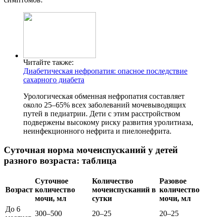
Читайте также:
Диабетическая нефропатия: опасное последствие
сахарного диабета
Урологическая обменная нефропатия составляет
около 25–65% всех заболеваний мочевыводящих
путей в педиатрии. Дети с этим расстройством
подвержены высокому риску развития уролитиаза,
неинфекционного нефрита и пиелонефрита.
Суточная норма мочеиспусканий у детей
разного возраста: таблица
Суточное
Количество
Разовое
Возраст
количество
мочеиспусканий в
количество
мочи, мл
сутки
мочи, мл
До 6
300–500
20–25
20–25