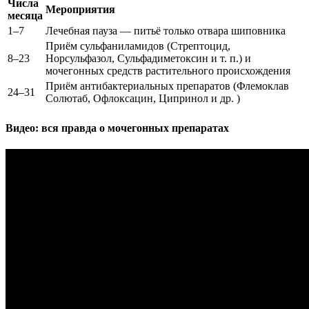
Числа
Мероприятия
месяца
1–7
Лечебная пауза — питьё только отвара шиповника
Приём сульфаниламидов (Стрептоцид,
8–23
Норсульфазол, Сульфадиметоксин и т. п.) и
мочегонных средств растительного происхождения
Приём антибактериальных препаратов (Флемоклав
24–31
Солютаб, Офлоксацин, Ципринол и др. )
Видео: вся правда о мочегонных препаратах