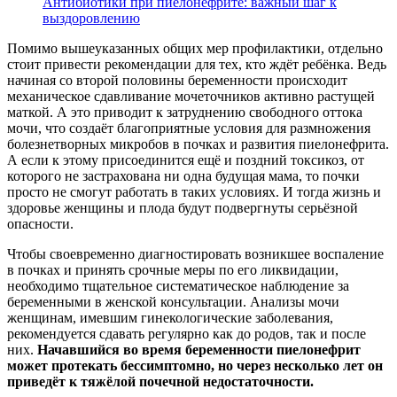
Антибиотики при пиелонефрите: важный шаг к
выздоровлению
Помимо вышеуказанных общих мер профилактики, отдельно
стоит привести рекомендации для тех, кто ждёт ребёнка. Ведь
начиная со второй половины беременности происходит
механическое сдавливание мочеточников активно растущей
маткой. А это приводит к затруднению свободного оттока
мочи, что создаёт благоприятные условия для размножения
болезнетворных микробов в почках и развития пиелонефрита.
А если к этому присоединится ещё и поздний токсикоз, от
которого не застрахована ни одна будущая мама, то почки
просто не смогут работать в таких условиях. И тогда жизнь и
здоровье женщины и плода будут подвергнуты серьёзной
опасности.
Чтобы своевременно диагностировать возникшее воспаление
в почках и принять срочные меры по его ликвидации,
необходимо тщательное систематическое наблюдение за
беременными в женской консультации. Анализы мочи
женщинам, имевшим гинекологические заболевания,
рекомендуется сдавать регулярно как до родов, так и после
них.
Начавшийся во время беременности пиелонефрит
может протекать бессимптомно, но через несколько лет он
приведёт к тяжёлой почечной недостаточности.