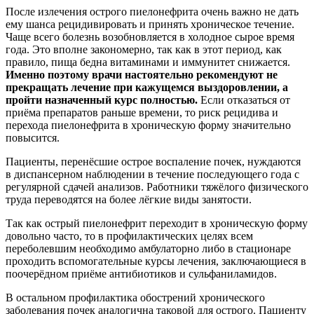
После излечения острого пиелонефрита очень важно не дать
ему шанса рецидивировать и принять хроническое течение.
Чаще всего болезнь возобновляется в холодное сырое время
года. Это вполне закономерно, так как в этот период, как
правило, пища бедна витаминами и иммунитет снижается.
Именно поэтому врачи настоятельно рекомендуют не
прекращать лечение при кажущемся выздоровлении, а
пройти назначенный курс полностью.
Если отказаться от
приёма препаратов раньше времени, то риск рецидива и
перехода пиелонефрита в хроническую форму значительно
повысится.
Пациенты, перенёсшие острое воспаление почек, нуждаются
в диспансерном наблюдении в течение последующего года с
регулярной сдачей анализов. Работники тяжёлого физического
труда переводятся на более лёгкие виды занятости.
Так как острый пиелонефрит переходит в хроническую форму
довольно часто, то в профилактических целях всем
переболевшим необходимо амбулаторно либо в стационаре
проходить вспомогательные курсы лечения, заключающиеся в
поочерёдном приёме антибиотиков и сульфаниламидов.
В остальном профилактика обострений хронического
заболевания почек аналогична таковой для острого. Пациенту