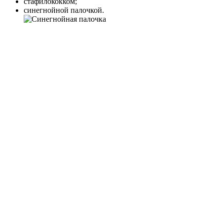
стафилококком;
синегнойной палочкой.