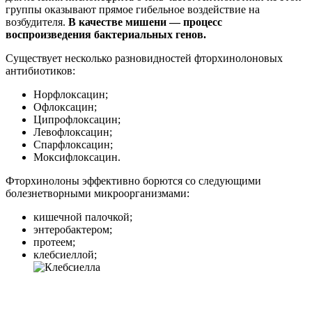
группы оказывают прямое гибельное воздействие на
возбудителя.
В качестве мишени — процесс
воспроизведения бактериальных генов.
Существует несколько разновидностей фторхинолоновых
антибиотиков:
Норфлоксацин;
Офлоксацин;
Ципрофлоксацин;
Левофлоксацин;
Спарфлоксацин;
Моксифлоксацин.
Фторхинолоны эффективно борются со следующими
болезнетворными микроорганизмами:
кишечной палочкой;
энтеробактером;
протеем;
клебсиеллой;