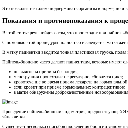
Это позволит не только поддерживать организм в норме, но и 
Показания и противопоказания к проц
В этой статье речь пойдет о том, что происходит при пайпель-
С помощью этой процедуры полностью исследуется матка женщ
В матку пациентки вводится тонкая пластиковая трубка, полая
Пайпель-биопсию часто делают пациенткам, которые имеют с
не выяснена причина бесплодия;
менструация происходит не регулярно, сбивается цикл;
кровотечение во время приема лекарств на гормональной
если кровит при приеме гормональных контрацептивов;
в матке обнаружены доброкачественные новообразования
Проведение пайпель-биопсии эндометрия, предшествующей ЭК
яйцеклетки.
Существует несколько способов проведения биопсии эндометри