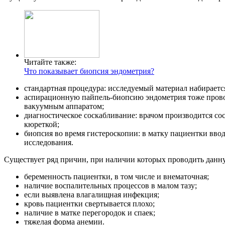
Читайте также:
Что показывает биопсия эндометрия?
стандартная процедура: исследуемый материал набираетс
аспирационную пайпель-биопсию эндометрия тоже провод
вакуумным аппаратом;
диагностическое соскабливание: врачом производится сос
кюреткой;
биопсия во время гистероскопии: в матку пациентки вво
исследования.
Существует ряд причин, при наличии которых проводить данну
беременность пациентки, в том числе и внематочная;
наличие воспалительных процессов в малом тазу;
если выявлена влагалищная инфекция;
кровь пациентки свертывается плохо;
наличие в матке перегородок и спаек;
тяжелая форма анемии.