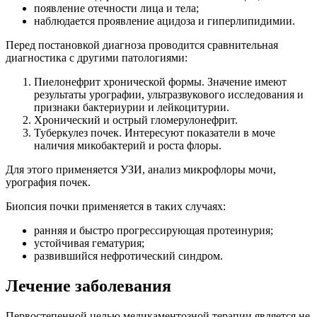
появление отечности лица и тела;
наблюдается проявление ацидоза и гиперлипидимии.
Перед постановкой диагноза проводится сравнительная
диагностика с другими патологиями:
Пиелонефрит хронической формы. Значение имеют
результаты урографии, ультразвукового исследования и
признаки бактериурии и лейкоцитурии.
Хронический и острый гломерулонефрит.
Туберкулез почек. Интересуют показатели в моче
наличия микобактерий и роста флоры.
Для этого применяется УЗИ, анализ микрофлоры мочи,
урография почек.
Биопсия почки применяется в таких случаях:
ранняя и быстро прогрессирующая протеинурия;
устойчивая гематурия;
развившийся нефротический синдром.
Лечение заболевания
Первостепенной целью медикаментозной терапии является не