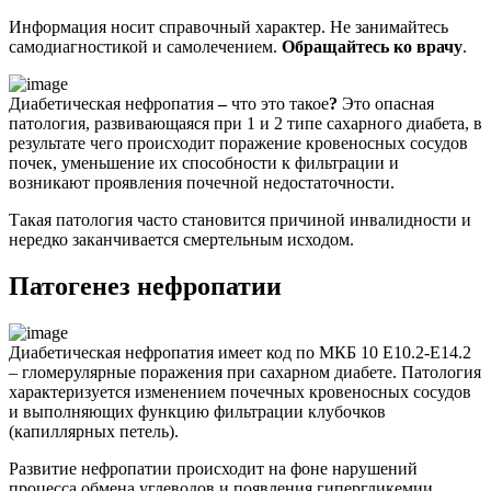
Информация носит справочный характер. Не занимайтесь
самодиагностикой и самолечением.
Обращайтесь ко врачу
.
Диабетическая нефропатия
–
что это такое
?
Это опасная
патология, развивающаяся при 1 и 2 типе сахарного диабета, в
результате чего происходит поражение кровеносных сосудов
почек, уменьшение их способности к фильтрации и
возникают проявления почечной недостаточности.
Такая патология часто становится причиной инвалидности и
нередко заканчивается смертельным исходом.
Патогенез нефропатии
Диабетическая нефропатия имеет код по МКБ 10 Е10.2-Е14.2
– гломерулярные поражения при сахарном диабете. Патология
характеризуется изменением почечных кровеносных сосудов
и выполняющих функцию фильтрации клубочков
(капиллярных петель).
Развитие нефропатии происходит на фоне нарушений
процесса обмена углеводов и появления гипергликемии.