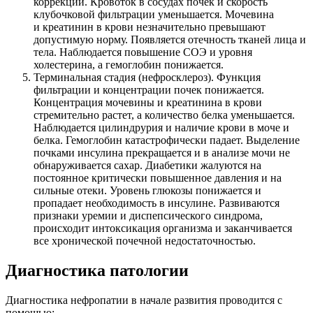
коррекции. Кровоток в сосудах почек и скорость
клубочковой фильтрации уменьшается. Мочевина
и креатинин в крови незначительно превышают
допустимую норму. Появляется отечность тканей лица и
тела. Наблюдается повышение СОЭ и уровня
холестерина, а гемоглобин понижается.
Терминальная стадия (нефросклероз). Функция
фильтрации и концентрации почек понижается.
Концентрация мочевины и креатинина в крови
стремительно растет, а количество белка уменьшается.
Наблюдается цилиндрурия и наличие крови в моче и
белка. Гемоглобин катастрофически падает. Выделение
почками инсулина прекращается и в анализе мочи не
обнаруживается сахар. Диабетики жалуются на
постоянное критически повышенное давления и на
сильные отеки. Уровень глюкозы понижается и
пропадает необходимость в инсулине. Развиваются
признаки уремии и диспепсического синдрома,
происходит интоксикация организма и заканчивается
все хронической почечной недостаточностью.
Диагностика патологии
Диагностика нефропатии в начале развития проводится с
помощью: