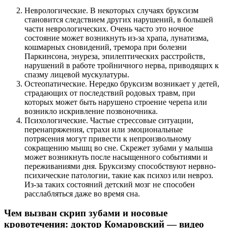
Неврологические. В некоторых случаях бруксизм
становится следствием других нарушений, в большей
части неврологических. Очень часто это ночное
состояние может возникнуть из-за храпа, лунатизма,
кошмарных сновидений, тремора при болезни
Паркинсона, энуреза, эпилептических расстройств,
нарушений в работе тройничного нерва, приводящих к
спазму лицевой мускулатуры.
Остеопатические. Нередко бруксизм возникает у детей,
страдающих от последствий родовых травм, при
которых может быть нарушено строение черепа или
возникло искривление позвоночника.
Психологические. Частые стрессовые ситуации,
перенапряжения, страхи или эмоциональные
потрясения могут привести к непроизвольному
сокращению мышц во сне. Скрежет зубами у малыша
может возникнуть после насыщенного событиями и
переживаниями дня. Бруксизму способствуют нервно-
психические патологии, такие как психоз или невроз.
Из-за таких состояний детский мозг не способен
расслабляться даже во время сна.
Чем вызван скрип зубами и носовые
кровотечения: доктор Комаровский — видео