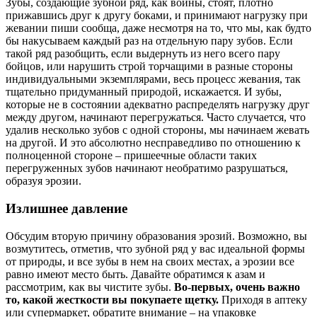
Зубы, создающие зубной ряд, как воины, стоят, плотно
прижавшись друг к другу боками, и принимают нагрузку при
жевании пиши сообща, даже несмотря на то, что мы, как будто
бы накусываем каждый раз на отдельную пару зубов. Если
такой ряд разобщить, если выдернуть из него всего пару
бойцов, или нарушить строй торчащими в разные стороны
индивидуальными экземплярами, весь процесс жевания, так
тщательно придуманный природой, искажается. И зубы,
которые не в состоянии адекватно распределять нагрузку друг
между другом, начинают перегружаться. Часто случается, что
удалив несколько зубов с одной стороны, мы начинаем жевать
на другой. И это абсолютно несправедливо по отношению к
полноценной стороне – пришеечные области таких
перегруженных зубов начинают необратимо разрушаться,
образуя эрозии.
Излишнее давление
Обсудим вторую причину образования эрозий. Возможно, вы
возмутитесь, отметив, что зубной ряд у вас идеальной формы
от природы, и все зубы в нем на своих местах, а эрозии все
равно имеют место быть. Давайте обратимся к азам и
рассмотрим, как вы чистите зубы.
Во-первых, очень важно
то, какой жесткости вы покупаете щетку.
Приходя в аптеку
или супермаркет, обратите внимание – на упаковке