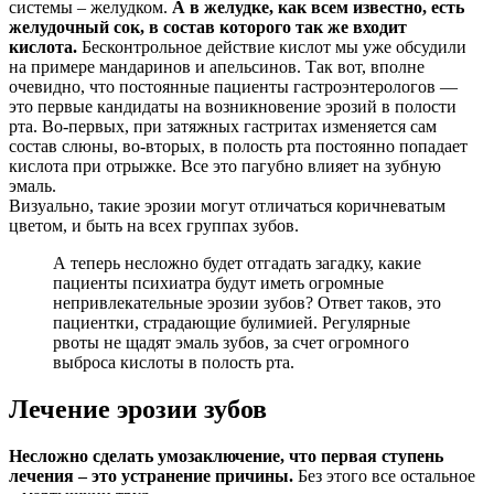
системы – желудком.
А в желудке, как всем известно, есть
желудочный сок, в состав которого так же входит
кислота.
Бесконтрольное действие кислот мы уже обсудили
на примере мандаринов и апельсинов. Так вот, вполне
очевидно, что постоянные пациенты гастроэнтерологов —
это первые кандидаты на возникновение эрозий в полости
рта. Во-первых, при затяжных гастритах изменяется сам
состав слюны, во-вторых, в полость рта постоянно попадает
кислота при отрыжке. Все это пагубно влияет на зубную
эмаль.
Визуально, такие эрозии могут отличаться коричневатым
цветом, и быть на всех группах зубов.
А теперь несложно будет отгадать загадку, какие
пациенты психиатра будут иметь огромные
непривлекательные эрозии зубов? Ответ таков, это
пациентки, страдающие булимией. Регулярные
рвоты не щадят эмаль зубов, за счет огромного
выброса кислоты в полость рта.
Лечение эрозии зубов
Несложно сделать умозаключение, что первая ступень
лечения – это устранение причины.
Без этого все остальное