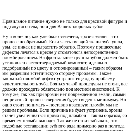
Правильное питание нужно не только для красивой фигуры и
подтянутого тела, но и для Ваших здоровых зубов
Ну и конечно, как уже было замечено, эрозия эмали – это
процесс необратимый. Если часть твердой ткани зуба ушла,
увы, ее никак не вырастить обратно. Поэтому пришеечные
дефекты лечатся в кресле у стоматолога непосредственно
пломбированием. На фронтальные группы зубов должен быть
установлен светоотверждаемый композит, идеально
подобранный по цвету и отполированный – таким образом
мы разрешим эстетическую сторону проблемы. Также
закрытый пломбой дефект устранит еще одну проблему –
чувствительность зуба. Бояться такой процедуры не стоит, все
должно проходить обязательно под местной анестезией. К
тому же, так как при эрозии нет поврежденной эмали, самый
неприятный процесс сверления будет сведен к минимуму. Но
одно стоит понимать – поставив красивую пломбу, мы не
решим проблемы. Если причина не будет устранена, эрозия
станет увеличиваться прямо под пломбой – таким образом, со
временем пломба выпадет. Так же не стоит забывать, что
подобные реставрации зубного ряда примерно раз в полгода