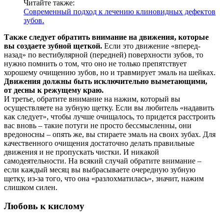
Читайте также:
Современный подход к лечению клиновидных дефектов
зубов.
Также следует обратить внимание на движения, которые
вы создаете зубной щеткой.
Если это движение «вперед-
назад» по вестибулярной (передней) поверхности зубов, то
нужно помнить о том, что оно не только препятствует
хорошему очищению зубов, но и травмирует эмаль на шейках.
Движения должны быть исключительно выметающими,
от десны к режущему краю.
И третье, обратите внимание на нажим, который вы
осуществляете на зубную щетку. Если вы любитель «надавить
как следует», чтобы лучше очищалось, то придется расстроить
вас вновь – такие потуги не просто бессмысленны, они
вредоносны – опять же, вы стираете эмаль на своих зубах. Для
качественного очищения достаточно делать правильные
движения и не пропускать чистки. И никакой
самодеятельности. На всякий случай обратите внимание –
если каждый месяц вы выбрасываете очередную зубную
щетку, из-за того, что она «разлохматилась», значит, нажим
слишком силен.
Любовь к кислому