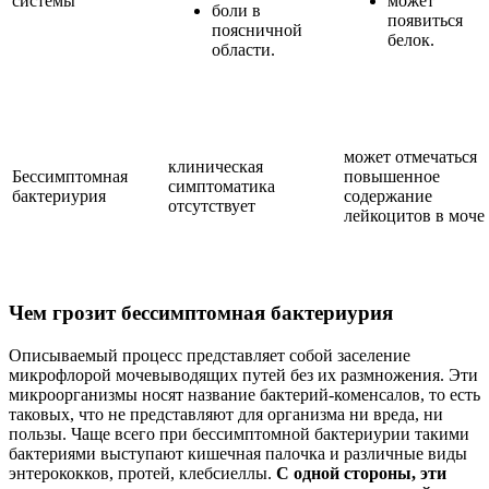
системы
может
боли в
появиться
поясничной
белок.
области.
может отмечаться
клиническая
Бессимптомная
повышенное
симптоматика
бактериурия
содержание
отсутствует
лейкоцитов в моче
Чем грозит бессимптомная бактериурия
Описываемый процесс представляет собой заселение
микрофлорой мочевыводящих путей без их размножения. Эти
микроорганизмы носят название бактерий-коменсалов, то есть
таковых, что не представляют для организма ни вреда, ни
пользы. Чаще всего при бессимптомной бактериурии такими
бактериями выступают кишечная палочка и различные виды
энтерококков, протей, клебсиеллы.
С одной стороны, эти