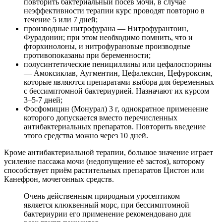
повторить бактериальный посев мочи, в случае
неэффективности терапии курс проводят повторно в
течение 5 или 7 дней;
производные нитрофурана — Нитрофурантоин,
Фурадонин; при этом необходимо помнить, что и
фторхинолоны, и нитрофурановые производные
противопоказаны при беременности;
полусинтетические пенициллины или цефалоспорины
— Амоксиклав, Аугментин, Цефалексин, Цефуроксим,
которые являются препаратами выбора для беременных
с бессимптомной бактериурией. Назначают их курсом
3–5-7 дней;
Фосфомицин (Монурал) 3 г, однократное применение
которого допускается вместо перечисленных
антибактериальных препаратов. Повторить введение
этого средства можно через 10 дней.
Кроме антибактериальной терапии, большое значение играет
усиление пассажа мочи (недопущение её застоя), которому
способствует приём растительных препаратов Цистон или
Канефрон, мочегонных средств.
Очень действенным природным уросептиком
является клюквенный морс, при бессимптомной
бактериурии его применение рекомендовано для