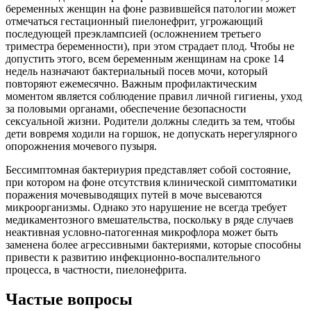
беременных женщин на фоне развившейся патологии может
отмечаться гестационный пиелонефрит, угрожающий
последующей преэклампсией (осложнением третьего
триместра беременности), при этом страдает плод. Чтобы не
допустить этого, всем беременным женщинам на сроке 14
недель назначают бактериальный посев мочи, который
повторяют ежемесячно. Важным профилактическим
моментом является соблюдение правил личной гигиены, уход
за половыми органами, обеспечение безопасности
сексуальной жизни. Родители должны следить за тем, чтобы
дети вовремя ходили на горшок, не допускать нерегулярного
опорожнения мочевого пузыря.
Бессимптомная бактериурия представляет собой состояние,
при котором на фоне отсутствия клинической симптоматики
поражения мочевыводящих путей в моче высеваются
микроорганизмы. Однако это нарушение не всегда требует
медикаментозного вмешательства, поскольку в ряде случаев
неактивная условно-патогенная микрофлора может быть
заменена более агрессивными бактериями, которые способны
привести к развитию инфекционно-воспалительного
процесса, в частности, пиелонефрита.
Частые вопросы