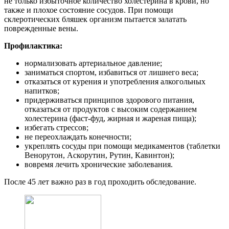
не только избыточное количество холестерина в крови, но
также и плохое состояние сосудов. При помощи
склеротических бляшек организм пытается залатать
поврежденные вены.
Профилактика:
нормализовать артериальное давление;
заниматься спортом, избавиться от лишнего веса;
отказаться от курения и употребления алкогольных
напитков;
придерживаться принципов здорового питания,
отказаться от продуктов с высоким содержанием
холестерина (фаст-фуд, жирная и жареная пища);
избегать стрессов;
не переохлаждать конечности;
укреплять сосуды при помощи медикаментов (таблетки
Венорутон, Аскорутин, Рутин, Кавинтон);
вовремя лечить хронические заболевания.
После 45 лет важно раз в год проходить обследование.