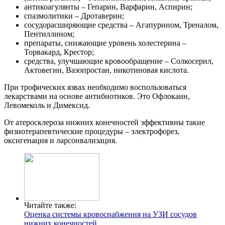
антикоагулянты – Гепарин, Варфарин, Аспирин;
спазмолитики – Дротаверин;
сосудорасширяющие средства – Агапурином, Треналом,
Пентиллином;
препараты, снижающие уровень холестерина –
Торвакард, Крестор;
средства, улучшающие кровообращение – Солкосерил,
Актовегин, Вазопростан, никотиновая кислота.
При трофических язвах необходимо воспользоваться
лекарствами на основе антибиотиков. Это Офлокаин,
Левомеколь и Димексид.
От атеросклероза нижних конечностей эффективны такие
физиотерапевтические процедуры – электрофорез,
оксигенация и ларсонвализация.
Читайте также:
Оценка системы кровоснабжения на УЗИ сосудов
нижних конечностей