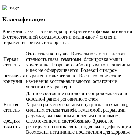
Классификация
Контузия глаза — это всегда приобретенная форма патологии.
В отечественной офтальмологии различают 4 степени
поражения зрительного органа:
Это легкая контузия. Визуально заметна легкая
Первая
отечность глаза, гематомы, блокировка мышц
степень
хрусталика. Разрывов либо отрыва конъюнктивы
—
и век не обнаруживается. Болевой синдром
нетяжелая
выражен незначительно. Все патологические
контузия
изменения восстанавливаются, остаточные
явления не характерны.
Данное состояние патологии сопровождается не
сквозной раной роговичного слоя.
Вторая
Характеризуется спазмом внутриглазных мышц,
степень
сильным отеком тканей, гематомой, разрывами
—
радужки, выраженным болевым синдромом,
средняя
слезотечением и светобоязнью. Зрачок не
тяжесть
реагирует на поток света, подвержен деформации.
Возможны негативные последствия для здоровья