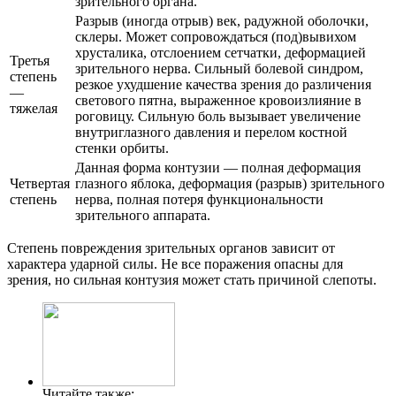
зрительного органа.
Разрыв (иногда отрыв) век, радужной оболочки,
склеры. Может сопровождаться (под)вывихом
хрусталика, отслоением сетчатки, деформацией
Третья
зрительного нерва. Сильный болевой синдром,
степень
резкое ухудшение качества зрения до различения
—
светового пятна, выраженное кровоизлияние в
тяжелая
роговицу. Сильную боль вызывает увеличение
внутриглазного давления и перелом костной
стенки орбиты.
Данная форма контузии — полная деформация
Четвертая
глазного яблока, деформация (разрыв) зрительного
степень
нерва, полная потеря функциональности
зрительного аппарата.
Степень повреждения зрительных органов зависит от
характера ударной силы. Не все поражения опасны для
зрения, но сильная контузия может стать причиной слепоты.
Читайте также: