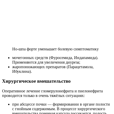
Но-шпа форте уменьшает болевую симптоматику
мочегонных средств (Фуросемида, Индапамида).
Применяются для увеличения диуреза;
жаропонижающих препаратов (Парацетамола,
Ибуклина).
Хирургическое вмешательство
Оперативное лечение гломерулонефрита и пиелонефрита
проводится только в очень тяжёлых ситуациях:
при абсцессе почки — формировании в органе полости
с гнойным содержимым. В процессе хирургического
вмешательства почечная капсула рассекается, полость