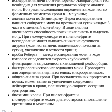
исследования мочи по Нечипоренко. Лабораторный тест
необходим для уточнения результатов общего анализа
мочи. Во время исследования определяется количество
форменных элементов крови в 1 мл урины;
анализа мочи по Зимницкому. Перед исследованием
пациент собирает в мочу на протяжении суток каждые 3
часа в отдельный контейнер. В ходе анализа
оценивается способность почек накапливать и выделять
мочу. При гломерулонефрите и пиелонефрите
исследование может выявить снижение суточного
диуреза (количества мочи, выделяемого почками за
сутки), увеличение плотности урины;
пробы Реберга — метод исследования мочи, в ходе
которого определяется скорость клубочковой
фильтрации и выраженность канальцевой реабсорбции;
бактериологического исследования мочи. Проводится
для определения вида патогенных микроорганизмов;
общего анализа крови. При воспалительных процессах в
почках может выявить увеличение содержания
лейкоцитов в крови, повышенную скорость оседания
эритроцитов;
биохимии крови. При пиелонефрите и
гломерулонефрите может диагностировать повышение
креатинина и мочевины.