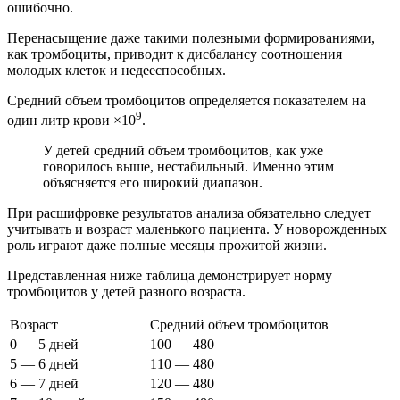
ошибочно.
Перенасыщение даже такими полезными формированиями,
как тромбоциты, приводит к дисбалансу соотношения
молодых клеток и недееспособных.
Средний объем тромбоцитов определяется показателем на
9
один литр крови ×10
.
У детей средний объем тромбоцитов, как уже
говорилось выше, нестабильный. Именно этим
объясняется его широкий диапазон.
При расшифровке результатов анализа обязательно следует
учитывать и возраст маленького пациента. У новорожденных
роль играют даже полные месяцы прожитой жизни.
Представленная ниже таблица демонстрирует норму
тромбоцитов у детей разного возраста.
Возраст
Средний объем тромбоцитов
0 — 5 дней
100 — 480
5 — 6 дней
110 — 480
6 — 7 дней
120 — 480