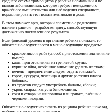
среднего объема тромбоцитов у ребенка нормальный и не
вызван заболеваниями, которые требуют немедленного
врачебного вмешательства или наблюдения специалиста,
нормализировать этот показатель можно и дома.
В этом поможет врач, который совместно с родителями
назначит рацион – разработает диету, способствующую
достижению поставленного результата.
Если фоновый уровень в организме ребенка понижен, то
обязательно следует ввести в меню следующие продукты:
красное мясо и рыба (способ приготовления значения не
имеет);
каша, приготовленная из гречневой крупы;
куриные яйца, особенное внимание уделить желткам;
печень – предпочтение следует отдать говяжьей;
горох, кукуруза, чечевица и другие растения класса
бобовых;
из фруктов следует употреблять бананы, яблоки;
укроп, спаржа, капуста белокочанная;
соки и отвары из шиповника или граната, рябины с
черными плодами.
Обязательно следует исключить из рациона ребенка шоколад,
имбирь, ягоды малины и черники.