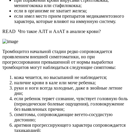
при поражении крови вирусами стрептококка,
менингококка или стафилококка;
если в организме не хватает железа;
если имел место прием препаратов медикаментозного
характера, которые влияют на иммунную систему.
READ
Что такое АЛТ и АлАТ в анализе крови?
Тромбоцитоз начальной стадии редко сопровождается
проявлением внешней симптоматики, но при
прогрессировании превышенной от нормы выработки
тромбоцитов могут наблюдаться следующие симптомы:
кожа чешется, но высыпаний не наблюдается;
наличие крови в кале или моче ребенка;
руки и ноги всегда холодные, даже в знойные летние
дни;
если ребенок теряет сознание, чувствует головную боль
(периодические болевые ощущения), головокружение
без выявленных причин;
симптомы, сопровождающие вегето-сосудистую
дистонию;
аритмия прогрессирующего характера сопровождается
тахикардией;