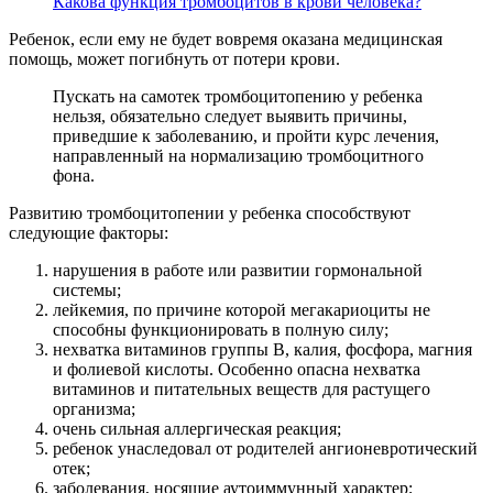
Какова функция тромбоцитов в крови человека?
Ребенок, если ему не будет вовремя оказана медицинская
помощь, может погибнуть от потери крови.
Пускать на самотек тромбоцитопению у ребенка
нельзя, обязательно следует выявить причины,
приведшие к заболеванию, и пройти курс лечения,
направленный на нормализацию тромбоцитного
фона.
Развитию тромбоцитопении у ребенка способствуют
следующие факторы:
нарушения в работе или развитии гормональной
системы;
лейкемия, по причине которой мегакариоциты не
способны функционировать в полную силу;
нехватка витаминов группы B, калия, фосфора, магния
и фолиевой кислоты. Особенно опасна нехватка
витаминов и питательных веществ для растущего
организма;
очень сильная аллергическая реакция;
ребенок унаследовал от родителей ангионевротический
отек;
заболевания, носящие аутоиммунный характер;